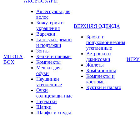
АКСЕССУАРЫ
Аксессуары для
волос
Бижутерия и
ВЕРХНЯЯ ОДЕЖДА
украшения
Варежки
Брюки и
Галстуки, ремни
полукомбинезоны
и подтяжки
утепленные
Зонты
Ветровки и
MILOTA
Кепки и панамы
джинсовки
ИГР
BOX
Комплекты
Жилеты
Мешки для
Комбинезоны
обуви
Комплекты и
Наушники
костюмы
утепленные
Куртки и пальто
Очки
солнцезащитные
Перчатки
Шапки
Шарфы и снуды