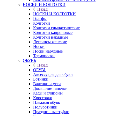
НОСКИ И КОЛГОТКИ
Назад
НОСКИ И КОЛГОТКИ
Гольфы
Колготки
Колготки гимнастические
Колготки капроновые
Колготки нарядные
Леггинсы женские
Носки
Носки нарядные
Термоноски
ОБУВЬ
Назад
ОБУВЬ
Аксессуары для обуви
Ботинки
Валенки и угги
Домашние тапочки
Кеды и слипоны
Кроссовки
Пляжная обувь
Полуботинки
Праздничные туфли