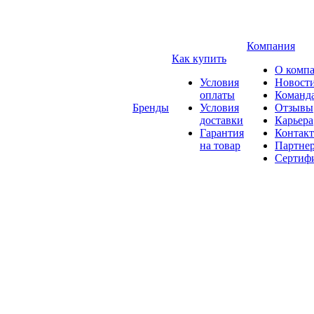
Компания
Как купить
О комп
Условия
Новост
оплаты
Команд
Бренды
Условия
Отзывы
доставки
Карьера
Гарантия
Контак
на товар
Партне
Сертиф