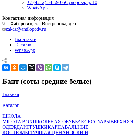
+7 (4212) 54-59-05
Суворова, д. 10
WhatsApp
Контактная информация
г. Хабаровск, ул. Вострецова, д. 6
zakaz@antilopadv.ru
Вконтакте
Telegram
WhatsApp
Бант (соты средние белые)
Главная
—
Каталог
—
ШКОЛА
MILOTA BOX
ШКОЛЬНАЯ ОБУВЬ
АКСЕССУАРЫ
ВЕРХНЯЯ
ОДЕЖДА
ИГРУШКИ
КАРНАВАЛЬНЫЕ
КОСТЮМЫ
ЛУЧШАЯ ЦЕНА
НОСКИ И