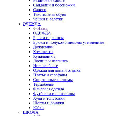
Резиновые сапоги
Сандалии и босоножки
Сапоги
Текстильная обувь
Чешки и балетки
ОДЕЖДА
Назад
ОДЕЖДА
Брюки и джинсы
Брюки и полукомбинезоны утепленные
Дождевики
Комплекты
Купальники
Лосины и леггинсы
Нижнее белье
Одежда для дома и отдыха
Платья и сарафаны
Спортивные костюмы
Термобелье
Флисовая одежда
Футболки и лонгсливы
Худи и толстовки
Шорты и бриджи
Юбки
ШКОЛА