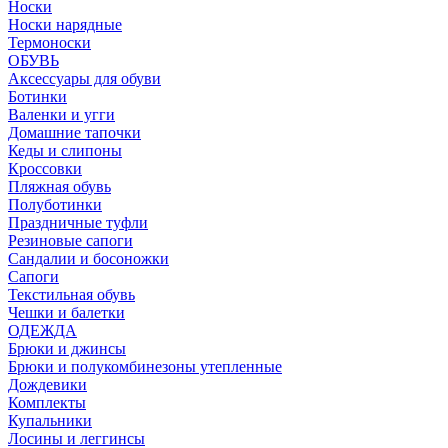
Носки
Носки нарядные
Термоноски
ОБУВЬ
Аксессуары для обуви
Ботинки
Валенки и угги
Домашние тапочки
Кеды и слипоны
Кроссовки
Пляжная обувь
Полуботинки
Праздничные туфли
Резиновые сапоги
Сандалии и босоножки
Сапоги
Текстильная обувь
Чешки и балетки
ОДЕЖДА
Брюки и джинсы
Брюки и полукомбинезоны утепленные
Дождевики
Комплекты
Купальники
Лосины и леггинсы