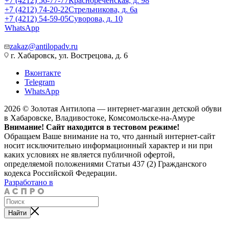
+7 (4212) 56-77-77
Краснореченская, д. 98
+7 (4212) 74-20-22
Стрельникова, д. 6а
+7 (4212) 54-59-05
Суворова, д. 10
WhatsApp
zakaz@antilopadv.ru
г. Хабаровск, ул. Вострецова, д. 6
Вконтакте
Telegram
WhatsApp
2026 © Золотая Антилопа — интернет-магазин детской обуви
в Хабаровске, Владивостоке, Комсомольске-на-Амуре
Внимание! Сайт находится в тестовом режиме!
Обращаем Ваше внимание на то, что данный интернет-сайт
носит исключительно информационный характер и ни при
каких условиях не является публичной офертой,
определяемой положениями Статьи 437 (2) Гражданского
кодекса Российской Федерации.
Разработано в
Найти