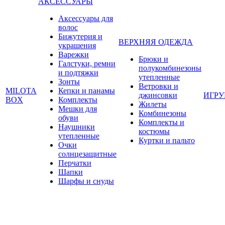
АКСЕССУАРЫ
Аксессуары для
волос
Бижутерия и
ВЕРХНЯЯ ОДЕЖДА
украшения
Варежки
Брюки и
Галстуки, ремни
полукомбинезоны
и подтяжки
утепленные
Зонты
Ветровки и
MILOTA
Кепки и панамы
джинсовки
ИГР
BOX
Комплекты
Жилеты
Мешки для
Комбинезоны
обуви
Комплекты и
Наушники
костюмы
утепленные
Куртки и пальто
Очки
солнцезащитные
Перчатки
Шапки
Шарфы и снуды