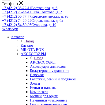
Телефоны
+7 (4212) 35-22-11
Вострецова, д. 6
+7 (4212) 76-44-11
Льва Толстого, д. 2
+7 (4212) 56-77-77
Краснореченская, д. 98
+7 (4212) 74-20-22
Стрельникова, д. 6а
+7 (4212) 54-59-05
Суворова, д. 10
WhatsApp
Каталог
Назад
Каталог
MILOTA BOX
АКСЕССУАРЫ
Назад
АКСЕССУАРЫ
Аксессуары для волос
Бижутерия и украшения
Варежки
Галстуки, ремни и подтяжки
Зонты
Кепки и панамы
Комплекты
Мешки для обуви
Наушники утепленные
Очки солнцезащитные