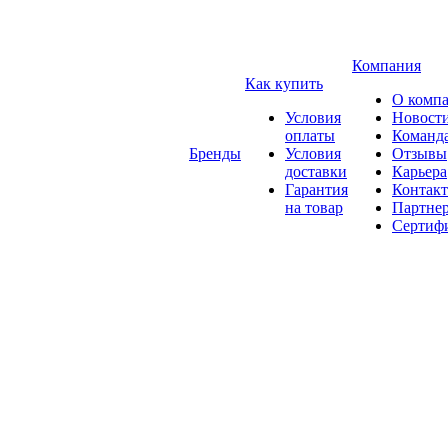
Компания
Как купить
О комп
Условия
Новост
оплаты
Команд
Бренды
Условия
Отзывы
доставки
Карьера
Гарантия
Контак
на товар
Партне
Сертиф