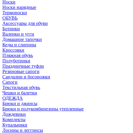
Носки
Носки нарядные
Термоноски
ОБУВЬ
Аксессуары для обуви
Ботинки
Валенки и угги
Домашние тапочки
Кеды и слипоны
Кроссовки
Пляжная обувь
Полуботинки
Праздничные туфли
Резиновые сапоги
Сандалии и босоножки
Сапоги
Текстильная обувь
Чешки и балетки
ОДЕЖДА
Брюки и джинсы
Брюки и полукомбинезоны утепленные
Дождевики
Комплекты
Купальники
Лосины и леггинсы