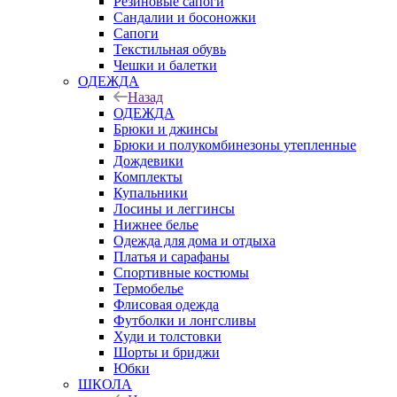
Резиновые сапоги
Сандалии и босоножки
Сапоги
Текстильная обувь
Чешки и балетки
ОДЕЖДА
Назад
ОДЕЖДА
Брюки и джинсы
Брюки и полукомбинезоны утепленные
Дождевики
Комплекты
Купальники
Лосины и леггинсы
Нижнее белье
Одежда для дома и отдыха
Платья и сарафаны
Спортивные костюмы
Термобелье
Флисовая одежда
Футболки и лонгсливы
Худи и толстовки
Шорты и бриджи
Юбки
ШКОЛА