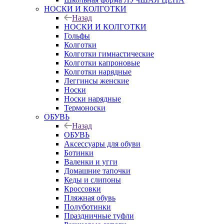
НОСКИ И КОЛГОТКИ
Назад
НОСКИ И КОЛГОТКИ
Гольфы
Колготки
Колготки гимнастические
Колготки капроновые
Колготки нарядные
Леггинсы женские
Носки
Носки нарядные
Термоноски
ОБУВЬ
Назад
ОБУВЬ
Аксессуары для обуви
Ботинки
Валенки и угги
Домашние тапочки
Кеды и слипоны
Кроссовки
Пляжная обувь
Полуботинки
Праздничные туфли