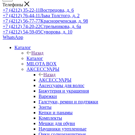
Телефоны
+7 (4212) 35-22-11
Вострецова, д. 6
+7 (4212) 76-44-11
Льва Толстого, д. 2
+7 (4212) 56-77-77
Краснореченская, д. 98
+7 (4212) 74-20-22
Стрельникова, д. 6а
+7 (4212) 54-59-05
Суворова, д. 10
WhatsApp
Каталог
Назад
Каталог
MILOTA BOX
АКСЕССУАРЫ
Назад
АКСЕССУАРЫ
Аксессуары для волос
Бижутерия и украшения
Варежки
Галстуки, ремни и подтяжки
Зонты
Кепки и панамы
Комплекты
Мешки для обуви
Наушники утепленные
Очки солнцезащитные