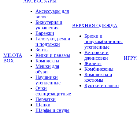
АКСЕССУАРЫ
Аксессуары для
волос
Бижутерия и
ВЕРХНЯЯ ОДЕЖДА
украшения
Варежки
Брюки и
Галстуки, ремни
полукомбинезоны
и подтяжки
утепленные
Зонты
Ветровки и
MILOTA
Кепки и панамы
джинсовки
ИГР
BOX
Комплекты
Жилеты
Мешки для
Комбинезоны
обуви
Комплекты и
Наушники
костюмы
утепленные
Куртки и пальто
Очки
солнцезащитные
Перчатки
Шапки
Шарфы и снуды