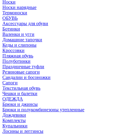
Носки
Носки нарядные
Термоноски
ОБУВЬ
Аксессуары для обуви
Ботинки
Валенки и угги
Домашние тапочки
Кеды и слипоны
Кроссовки
Пляжная обувь
Полуботинки
Праздничные туфли
Резиновые сапоги
Сандалии и босоножки
Сапоги
Текстильная обувь
Чешки и балетки
ОДЕЖДА
Брюки и джинсы
Брюки и полукомбинезоны утепленные
Дождевики
Комплекты
Купальники
Лосины и леггинсы