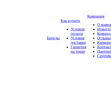
Компания
Как купить
О комп
Условия
Новост
оплаты
Команд
Бренды
Условия
Отзывы
доставки
Карьера
Гарантия
Контак
на товар
Партне
Сертиф