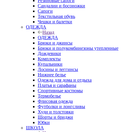
Резиновые сапоги
Сандалии и босоножки
Сапоги
Текстильная обувь
Чешки и балетки
ОДЕЖДА
Назад
ОДЕЖДА
Брюки и джинсы
Брюки и полукомбинезоны утепленные
Дождевики
Комплекты
Купальники
Лосины и леггинсы
Нижнее белье
Одежда для дома и отдыха
Платья и сарафаны
Спортивные костюмы
Термобелье
Флисовая одежда
Футболки и лонгсливы
Худи и толстовки
Шорты и бриджи
Юбки
ШКОЛА