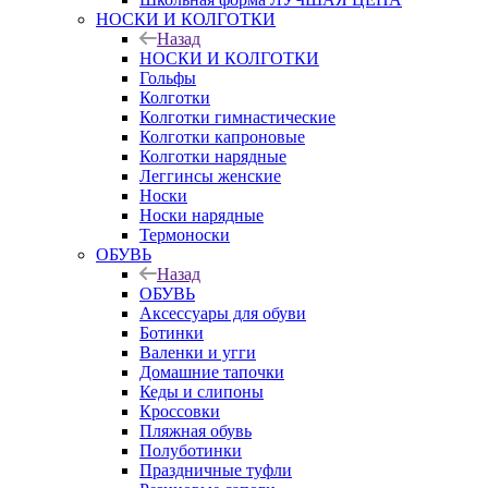
НОСКИ И КОЛГОТКИ
Назад
НОСКИ И КОЛГОТКИ
Гольфы
Колготки
Колготки гимнастические
Колготки капроновые
Колготки нарядные
Леггинсы женские
Носки
Носки нарядные
Термоноски
ОБУВЬ
Назад
ОБУВЬ
Аксессуары для обуви
Ботинки
Валенки и угги
Домашние тапочки
Кеды и слипоны
Кроссовки
Пляжная обувь
Полуботинки
Праздничные туфли