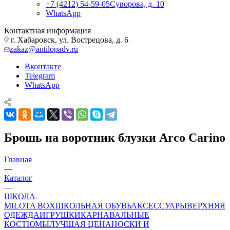
+7 (4212) 54-59-05
Суворова, д. 10
WhatsApp
Контактная информация
г. Хабаровск, ул. Вострецова, д. 6
zakaz@antilopadv.ru
Вконтакте
Telegram
WhatsApp
Брошь на воротник блузки Arco Carino
Главная
—
Каталог
—
ШКОЛА
MILOTA BOX
ШКОЛЬНАЯ ОБУВЬ
АКСЕССУАРЫ
ВЕРХНЯЯ
ОДЕЖДА
ИГРУШКИ
КАРНАВАЛЬНЫЕ
КОСТЮМЫ
ЛУЧШАЯ ЦЕНА
НОСКИ И