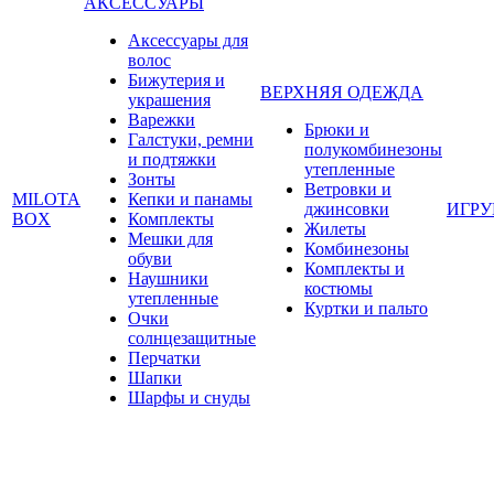
АКСЕССУАРЫ
Аксессуары для
волос
Бижутерия и
ВЕРХНЯЯ ОДЕЖДА
украшения
Варежки
Брюки и
Галстуки, ремни
полукомбинезоны
и подтяжки
утепленные
Зонты
Ветровки и
MILOTA
Кепки и панамы
джинсовки
ИГР
BOX
Комплекты
Жилеты
Мешки для
Комбинезоны
обуви
Комплекты и
Наушники
костюмы
утепленные
Куртки и пальто
Очки
солнцезащитные
Перчатки
Шапки
Шарфы и снуды