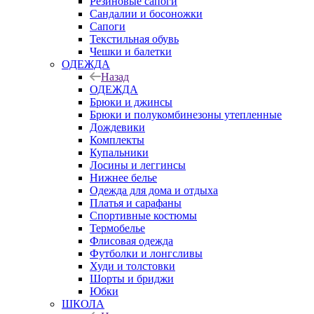
Резиновые сапоги
Сандалии и босоножки
Сапоги
Текстильная обувь
Чешки и балетки
ОДЕЖДА
Назад
ОДЕЖДА
Брюки и джинсы
Брюки и полукомбинезоны утепленные
Дождевики
Комплекты
Купальники
Лосины и леггинсы
Нижнее белье
Одежда для дома и отдыха
Платья и сарафаны
Спортивные костюмы
Термобелье
Флисовая одежда
Футболки и лонгсливы
Худи и толстовки
Шорты и бриджи
Юбки
ШКОЛА