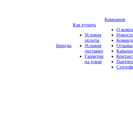
Компания
Как купить
О комп
Условия
Новост
оплаты
Команд
Бренды
Условия
Отзывы
доставки
Карьера
Гарантия
Контак
на товар
Партне
Сертиф