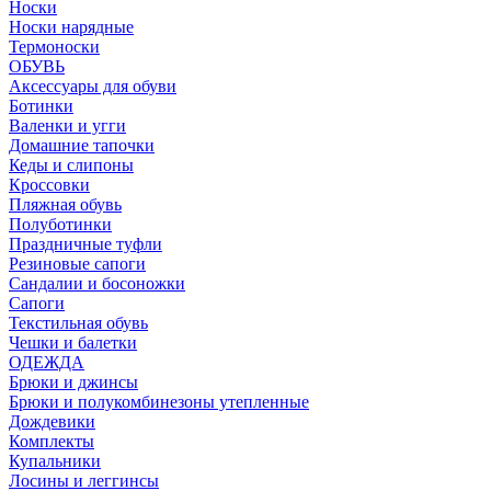
Носки
Носки нарядные
Термоноски
ОБУВЬ
Аксессуары для обуви
Ботинки
Валенки и угги
Домашние тапочки
Кеды и слипоны
Кроссовки
Пляжная обувь
Полуботинки
Праздничные туфли
Резиновые сапоги
Сандалии и босоножки
Сапоги
Текстильная обувь
Чешки и балетки
ОДЕЖДА
Брюки и джинсы
Брюки и полукомбинезоны утепленные
Дождевики
Комплекты
Купальники
Лосины и леггинсы