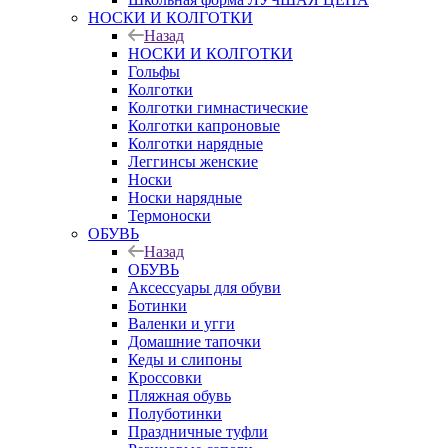
НОСКИ И КОЛГОТКИ
Назад
НОСКИ И КОЛГОТКИ
Гольфы
Колготки
Колготки гимнастические
Колготки капроновые
Колготки нарядные
Леггинсы женские
Носки
Носки нарядные
Термоноски
ОБУВЬ
Назад
ОБУВЬ
Аксессуары для обуви
Ботинки
Валенки и угги
Домашние тапочки
Кеды и слипоны
Кроссовки
Пляжная обувь
Полуботинки
Праздничные туфли