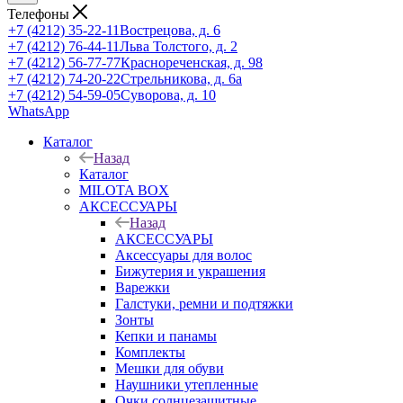
Телефоны
+7 (4212) 35-22-11
Вострецова, д. 6
+7 (4212) 76-44-11
Льва Толстого, д. 2
+7 (4212) 56-77-77
Краснореченская, д. 98
+7 (4212) 74-20-22
Стрельникова, д. 6а
+7 (4212) 54-59-05
Суворова, д. 10
WhatsApp
Каталог
Назад
Каталог
MILOTA BOX
АКСЕССУАРЫ
Назад
АКСЕССУАРЫ
Аксессуары для волос
Бижутерия и украшения
Варежки
Галстуки, ремни и подтяжки
Зонты
Кепки и панамы
Комплекты
Мешки для обуви
Наушники утепленные
Очки солнцезащитные