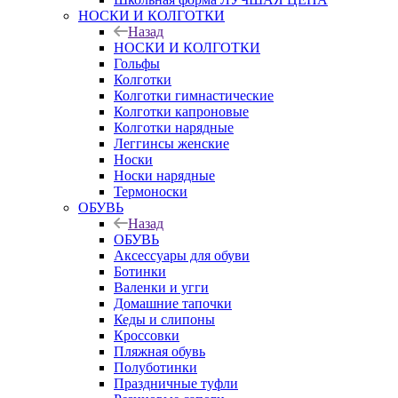
НОСКИ И КОЛГОТКИ
Назад
НОСКИ И КОЛГОТКИ
Гольфы
Колготки
Колготки гимнастические
Колготки капроновые
Колготки нарядные
Леггинсы женские
Носки
Носки нарядные
Термоноски
ОБУВЬ
Назад
ОБУВЬ
Аксессуары для обуви
Ботинки
Валенки и угги
Домашние тапочки
Кеды и слипоны
Кроссовки
Пляжная обувь
Полуботинки
Праздничные туфли