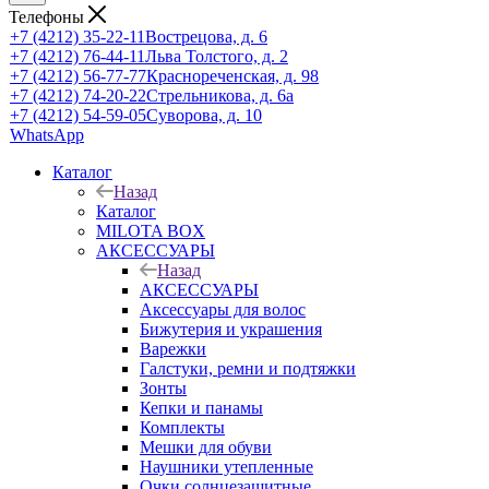
Телефоны
+7 (4212) 35-22-11
Вострецова, д. 6
+7 (4212) 76-44-11
Льва Толстого, д. 2
+7 (4212) 56-77-77
Краснореченская, д. 98
+7 (4212) 74-20-22
Стрельникова, д. 6а
+7 (4212) 54-59-05
Суворова, д. 10
WhatsApp
Каталог
Назад
Каталог
MILOTA BOX
АКСЕССУАРЫ
Назад
АКСЕССУАРЫ
Аксессуары для волос
Бижутерия и украшения
Варежки
Галстуки, ремни и подтяжки
Зонты
Кепки и панамы
Комплекты
Мешки для обуви
Наушники утепленные
Очки солнцезащитные