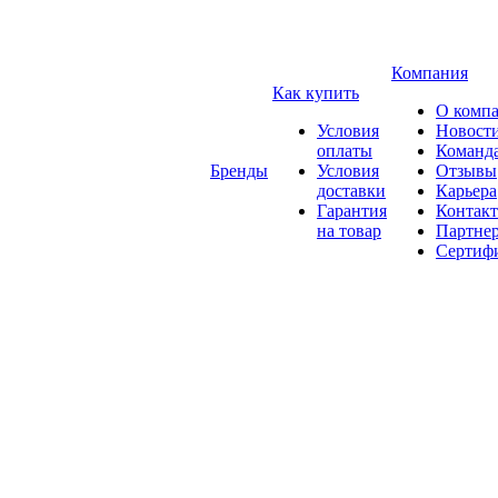
Компания
Как купить
О комп
Условия
Новост
оплаты
Команд
Бренды
Условия
Отзывы
доставки
Карьера
Гарантия
Контак
на товар
Партне
Сертиф