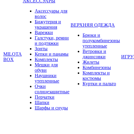
АКСЕССУАРЫ
Аксессуары для
волос
Бижутерия и
ВЕРХНЯЯ ОДЕЖДА
украшения
Варежки
Брюки и
Галстуки, ремни
полукомбинезоны
и подтяжки
утепленные
Зонты
Ветровки и
MILOTA
Кепки и панамы
джинсовки
ИГР
BOX
Комплекты
Жилеты
Мешки для
Комбинезоны
обуви
Комплекты и
Наушники
костюмы
утепленные
Куртки и пальто
Очки
солнцезащитные
Перчатки
Шапки
Шарфы и снуды