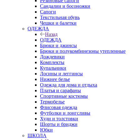
Резиновые сапоги
Сандалии и босоножки
Сапоги
Текстильная обувь
Чешки и балетки
ОДЕЖДА
Назад
ОДЕЖДА
Брюки и джинсы
Брюки и полукомбинезоны утепленные
Дождевики
Комплекты
Купальники
Лосины и леггинсы
Нижнее белье
Одежда для дома и отдыха
Платья и сарафаны
Спортивные костюмы
Термобелье
Флисовая одежда
Футболки и лонгсливы
Худи и толстовки
Шорты и бриджи
Юбки
ШКОЛА