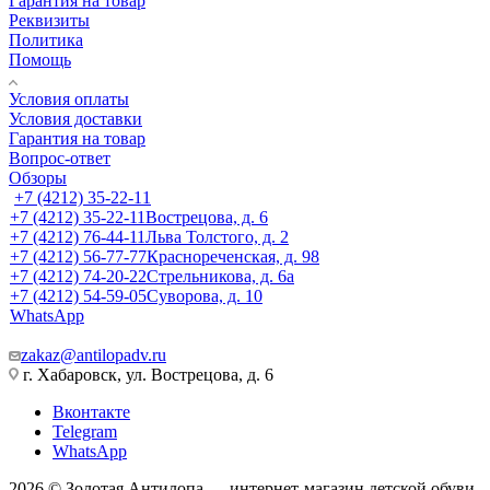
Гарантия на товар
Реквизиты
Политика
Помощь
Условия оплаты
Условия доставки
Гарантия на товар
Вопрос-ответ
Обзоры
+7 (4212) 35-22-11
+7 (4212) 35-22-11
Вострецова, д. 6
+7 (4212) 76-44-11
Льва Толстого, д. 2
+7 (4212) 56-77-77
Краснореченская, д. 98
+7 (4212) 74-20-22
Стрельникова, д. 6а
+7 (4212) 54-59-05
Суворова, д. 10
WhatsApp
zakaz@antilopadv.ru
г. Хабаровск, ул. Вострецова, д. 6
Вконтакте
Telegram
WhatsApp
2026 © Золотая Антилопа — интернет-магазин детской обуви