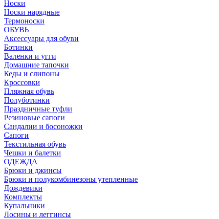
Носки
Носки нарядные
Термоноски
ОБУВЬ
Аксессуары для обуви
Ботинки
Валенки и угги
Домашние тапочки
Кеды и слипоны
Кроссовки
Пляжная обувь
Полуботинки
Праздничные туфли
Резиновые сапоги
Сандалии и босоножки
Сапоги
Текстильная обувь
Чешки и балетки
ОДЕЖДА
Брюки и джинсы
Брюки и полукомбинезоны утепленные
Дождевики
Комплекты
Купальники
Лосины и леггинсы