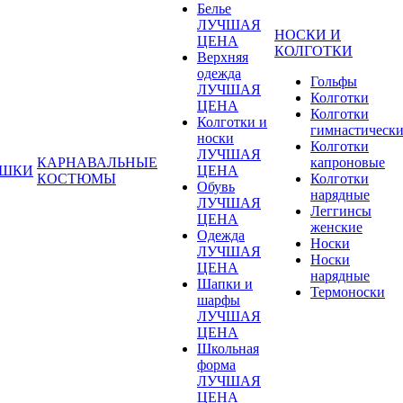
Белье
ЛУЧШАЯ
НОСКИ И
ЦЕНА
КОЛГОТКИ
Верхняя
одежда
Гольфы
ЛУЧШАЯ
Колготки
ЦЕНА
Колготки
Колготки и
гимнастическ
носки
Колготки
ЛУЧШАЯ
КАРНАВАЛЬНЫЕ
капроновые
УШКИ
ЦЕНА
КОСТЮМЫ
Колготки
Обувь
нарядные
ЛУЧШАЯ
Леггинсы
ЦЕНА
женские
Одежда
Носки
ЛУЧШАЯ
Носки
ЦЕНА
нарядные
Шапки и
Термоноски
шарфы
ЛУЧШАЯ
ЦЕНА
Школьная
форма
ЛУЧШАЯ
ЦЕНА