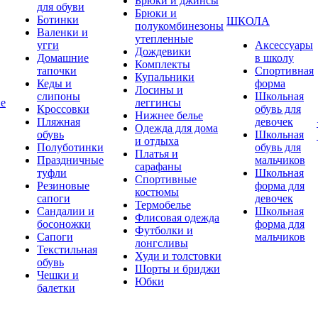
Брюки и джинсы
для обуви
Брюки и
Ботинки
ШКОЛА
полукомбинезоны
Валенки и
утепленные
угги
Аксессуары
Дождевики
Домашние
в школу
Комплекты
тапочки
Спортивная
Купальники
Кеды и
форма
Лосины и
слипоны
Школьная
ие
леггинсы
Кроссовки
обувь для
Нижнее белье
Пляжная
девочек
Одежда для дома
обувь
Школьная
и отдыха
Полуботинки
обувь для
Платья и
Праздничные
мальчиков
сарафаны
туфли
Школьная
Спортивные
Резиновые
форма для
костюмы
сапоги
девочек
Термобелье
Сандалии и
Школьная
Флисовая одежда
босоножки
форма для
Футболки и
Сапоги
мальчиков
лонгсливы
Текстильная
Худи и толстовки
обувь
Шорты и бриджи
Чешки и
Юбки
балетки