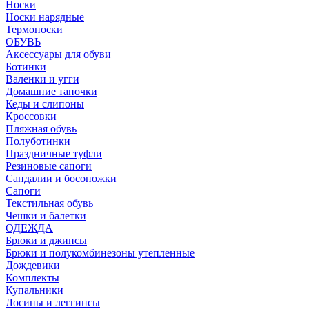
Носки
Носки нарядные
Термоноски
ОБУВЬ
Аксессуары для обуви
Ботинки
Валенки и угги
Домашние тапочки
Кеды и слипоны
Кроссовки
Пляжная обувь
Полуботинки
Праздничные туфли
Резиновые сапоги
Сандалии и босоножки
Сапоги
Текстильная обувь
Чешки и балетки
ОДЕЖДА
Брюки и джинсы
Брюки и полукомбинезоны утепленные
Дождевики
Комплекты
Купальники
Лосины и леггинсы