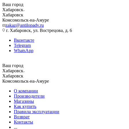
Ваш город
Хабаровск
Хабаровск
Комсомольск-на-Амуре
zakaz@antilopadv.ru
г. Хабаровск, ул. Вострецова, д. 6
Вконтакте
Telegram
WhatsApp
Ваш город
Хабаровск
Хабаровск
Комсомольск-на-Амуре
О компании
Производители
Магазины
Как купить
Правила эксплуатации
Возврат
Контакты
...