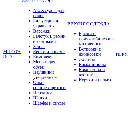
АКСЕССУАРЫ
Аксессуары для
волос
Бижутерия и
ВЕРХНЯЯ ОДЕЖДА
украшения
Варежки
Брюки и
Галстуки, ремни
полукомбинезоны
и подтяжки
утепленные
Зонты
Ветровки и
MILOTA
Кепки и панамы
джинсовки
ИГР
BOX
Комплекты
Жилеты
Мешки для
Комбинезоны
обуви
Комплекты и
Наушники
костюмы
утепленные
Куртки и пальто
Очки
солнцезащитные
Перчатки
Шапки
Шарфы и снуды