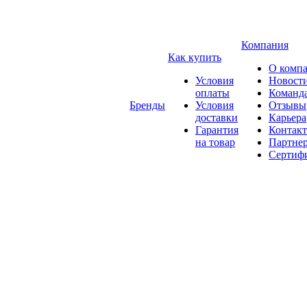
Компания
Как купить
О комп
Условия
Новост
оплаты
Команд
Бренды
Условия
Отзывы
доставки
Карьера
Гарантия
Контак
на товар
Партне
Сертиф