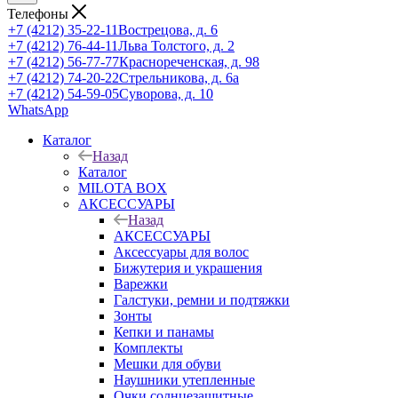
Телефоны
+7 (4212) 35-22-11
Вострецова, д. 6
+7 (4212) 76-44-11
Льва Толстого, д. 2
+7 (4212) 56-77-77
Краснореченская, д. 98
+7 (4212) 74-20-22
Стрельникова, д. 6а
+7 (4212) 54-59-05
Суворова, д. 10
WhatsApp
Каталог
Назад
Каталог
MILOTA BOX
АКСЕССУАРЫ
Назад
АКСЕССУАРЫ
Аксессуары для волос
Бижутерия и украшения
Варежки
Галстуки, ремни и подтяжки
Зонты
Кепки и панамы
Комплекты
Мешки для обуви
Наушники утепленные
Очки солнцезащитные