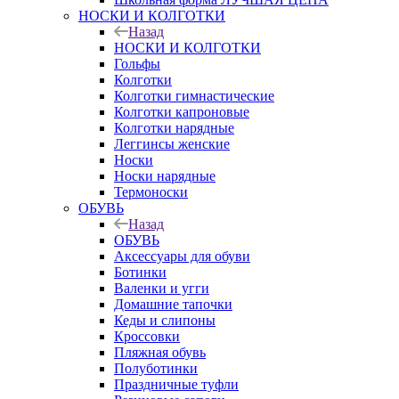
НОСКИ И КОЛГОТКИ
Назад
НОСКИ И КОЛГОТКИ
Гольфы
Колготки
Колготки гимнастические
Колготки капроновые
Колготки нарядные
Леггинсы женские
Носки
Носки нарядные
Термоноски
ОБУВЬ
Назад
ОБУВЬ
Аксессуары для обуви
Ботинки
Валенки и угги
Домашние тапочки
Кеды и слипоны
Кроссовки
Пляжная обувь
Полуботинки
Праздничные туфли