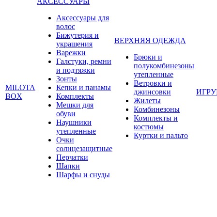
АКСЕССУАРЫ
Аксессуары для
волос
Бижутерия и
ВЕРХНЯЯ ОДЕЖДА
украшения
Варежки
Брюки и
Галстуки, ремни
полукомбинезоны
и подтяжки
утепленные
Зонты
Ветровки и
MILOTA
Кепки и панамы
джинсовки
ИГР
BOX
Комплекты
Жилеты
Мешки для
Комбинезоны
обуви
Комплекты и
Наушники
костюмы
утепленные
Куртки и пальто
Очки
солнцезащитные
Перчатки
Шапки
Шарфы и снуды