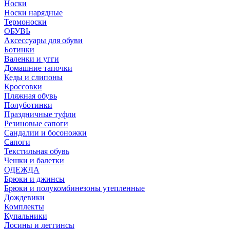
Носки
Носки нарядные
Термоноски
ОБУВЬ
Аксессуары для обуви
Ботинки
Валенки и угги
Домашние тапочки
Кеды и слипоны
Кроссовки
Пляжная обувь
Полуботинки
Праздничные туфли
Резиновые сапоги
Сандалии и босоножки
Сапоги
Текстильная обувь
Чешки и балетки
ОДЕЖДА
Брюки и джинсы
Брюки и полукомбинезоны утепленные
Дождевики
Комплекты
Купальники
Лосины и леггинсы