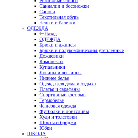
Резиновые сапоги
Сандалии и босоножки
Сапоги
Текстильная обувь
Чешки и балетки
ОДЕЖДА
Назад
ОДЕЖДА
Брюки и джинсы
Брюки и полукомбинезоны утепленные
Дождевики
Комплекты
Купальники
Лосины и леггинсы
Нижнее белье
Одежда для дома и отдыха
Платья и сарафаны
Спортивные костюмы
Термобелье
Флисовая одежда
Футболки и лонгсливы
Худи и толстовки
Шорты и бриджи
Юбки
ШКОЛА