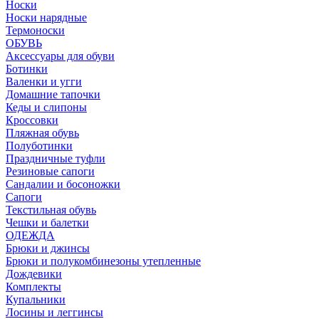
Носки
Носки нарядные
Термоноски
ОБУВЬ
Аксессуары для обуви
Ботинки
Валенки и угги
Домашние тапочки
Кеды и слипоны
Кроссовки
Пляжная обувь
Полуботинки
Праздничные туфли
Резиновые сапоги
Сандалии и босоножки
Сапоги
Текстильная обувь
Чешки и балетки
ОДЕЖДА
Брюки и джинсы
Брюки и полукомбинезоны утепленные
Дождевики
Комплекты
Купальники
Лосины и леггинсы