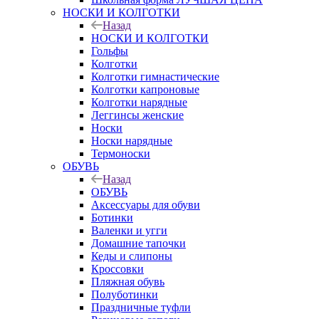
НОСКИ И КОЛГОТКИ
Назад
НОСКИ И КОЛГОТКИ
Гольфы
Колготки
Колготки гимнастические
Колготки капроновые
Колготки нарядные
Леггинсы женские
Носки
Носки нарядные
Термоноски
ОБУВЬ
Назад
ОБУВЬ
Аксессуары для обуви
Ботинки
Валенки и угги
Домашние тапочки
Кеды и слипоны
Кроссовки
Пляжная обувь
Полуботинки
Праздничные туфли