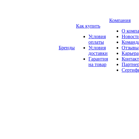
Компания
Как купить
О комп
Условия
Новост
оплаты
Команд
Бренды
Условия
Отзывы
доставки
Карьера
Гарантия
Контак
на товар
Партне
Сертиф