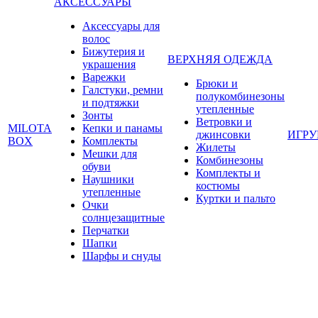
АКСЕССУАРЫ
Аксессуары для
волос
Бижутерия и
ВЕРХНЯЯ ОДЕЖДА
украшения
Варежки
Брюки и
Галстуки, ремни
полукомбинезоны
и подтяжки
утепленные
Зонты
Ветровки и
MILOTA
Кепки и панамы
джинсовки
ИГР
BOX
Комплекты
Жилеты
Мешки для
Комбинезоны
обуви
Комплекты и
Наушники
костюмы
утепленные
Куртки и пальто
Очки
солнцезащитные
Перчатки
Шапки
Шарфы и снуды