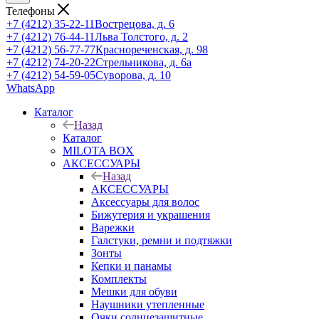
Телефоны
+7 (4212) 35-22-11
Вострецова, д. 6
+7 (4212) 76-44-11
Льва Толстого, д. 2
+7 (4212) 56-77-77
Краснореченская, д. 98
+7 (4212) 74-20-22
Стрельникова, д. 6а
+7 (4212) 54-59-05
Суворова, д. 10
WhatsApp
Каталог
Назад
Каталог
MILOTA BOX
АКСЕССУАРЫ
Назад
АКСЕССУАРЫ
Аксессуары для волос
Бижутерия и украшения
Варежки
Галстуки, ремни и подтяжки
Зонты
Кепки и панамы
Комплекты
Мешки для обуви
Наушники утепленные
Очки солнцезащитные