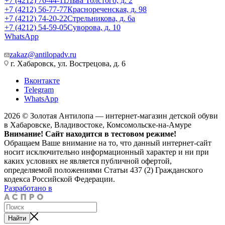
+7 (4212) 76-44-11
Льва Толстого, д. 2
+7 (4212) 56-77-77
Краснореченская, д. 98
+7 (4212) 74-20-22
Стрельникова, д. 6а
+7 (4212) 54-59-05
Суворова, д. 10
WhatsApp
zakaz@antilopadv.ru
г. Хабаровск, ул. Вострецова, д. 6
Вконтакте
Telegram
WhatsApp
2026 © Золотая Антилопа — интернет-магазин детской обуви
в Хабаровске, Владивостоке, Комсомольске-на-Амуре
Внимание! Сайт находится в тестовом режиме!
Обращаем Ваше внимание на то, что данный интернет-сайт
носит исключительно информационный характер и ни при
каких условиях не является публичной офертой,
определяемой положениями Статьи 437 (2) Гражданского
кодекса Российской Федерации.
Разработано в
Найти