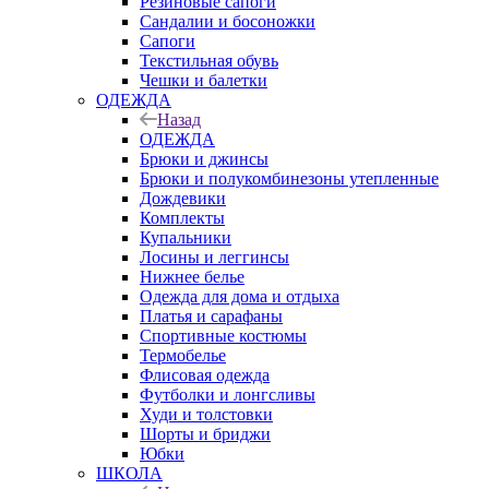
Резиновые сапоги
Сандалии и босоножки
Сапоги
Текстильная обувь
Чешки и балетки
ОДЕЖДА
Назад
ОДЕЖДА
Брюки и джинсы
Брюки и полукомбинезоны утепленные
Дождевики
Комплекты
Купальники
Лосины и леггинсы
Нижнее белье
Одежда для дома и отдыха
Платья и сарафаны
Спортивные костюмы
Термобелье
Флисовая одежда
Футболки и лонгсливы
Худи и толстовки
Шорты и бриджи
Юбки
ШКОЛА