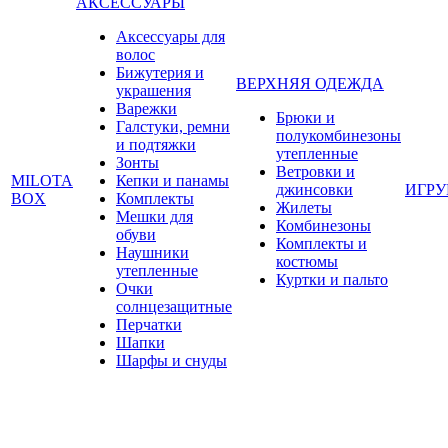
АКСЕССУАРЫ
Аксессуары для
волос
Бижутерия и
ВЕРХНЯЯ ОДЕЖДА
украшения
Варежки
Брюки и
Галстуки, ремни
полукомбинезоны
и подтяжки
утепленные
Зонты
Ветровки и
MILOTA
Кепки и панамы
джинсовки
ИГР
BOX
Комплекты
Жилеты
Мешки для
Комбинезоны
обуви
Комплекты и
Наушники
костюмы
утепленные
Куртки и пальто
Очки
солнцезащитные
Перчатки
Шапки
Шарфы и снуды