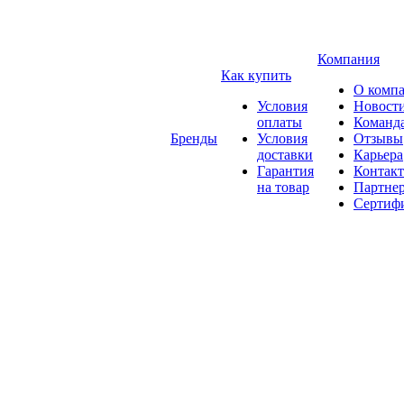
Компания
Как купить
О комп
Условия
Новост
оплаты
Команд
Бренды
Условия
Отзывы
доставки
Карьера
Гарантия
Контак
на товар
Партне
Сертиф