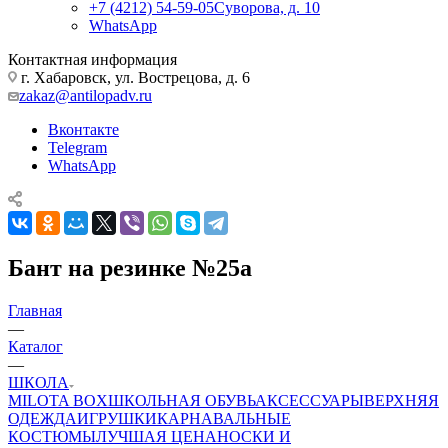
+7 (4212) 54-59-05
Суворова, д. 10
WhatsApp
Контактная информация
г. Хабаровск, ул. Вострецова, д. 6
zakaz@antilopadv.ru
Вконтакте
Telegram
WhatsApp
Бант на резинке №25а
Главная
—
Каталог
—
ШКОЛА
MILOTA BOX
ШКОЛЬНАЯ ОБУВЬ
АКСЕССУАРЫ
ВЕРХНЯЯ
ОДЕЖДА
ИГРУШКИ
КАРНАВАЛЬНЫЕ
КОСТЮМЫ
ЛУЧШАЯ ЦЕНА
НОСКИ И