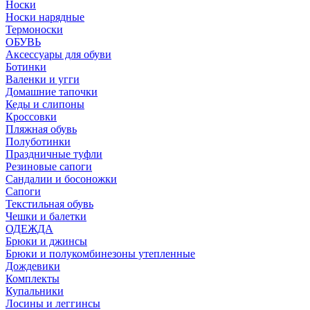
Носки
Носки нарядные
Термоноски
ОБУВЬ
Аксессуары для обуви
Ботинки
Валенки и угги
Домашние тапочки
Кеды и слипоны
Кроссовки
Пляжная обувь
Полуботинки
Праздничные туфли
Резиновые сапоги
Сандалии и босоножки
Сапоги
Текстильная обувь
Чешки и балетки
ОДЕЖДА
Брюки и джинсы
Брюки и полукомбинезоны утепленные
Дождевики
Комплекты
Купальники
Лосины и леггинсы