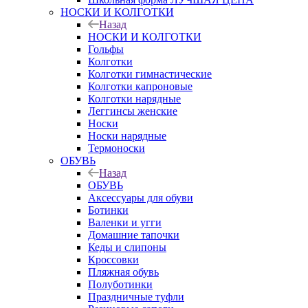
НОСКИ И КОЛГОТКИ
Назад
НОСКИ И КОЛГОТКИ
Гольфы
Колготки
Колготки гимнастические
Колготки капроновые
Колготки нарядные
Леггинсы женские
Носки
Носки нарядные
Термоноски
ОБУВЬ
Назад
ОБУВЬ
Аксессуары для обуви
Ботинки
Валенки и угги
Домашние тапочки
Кеды и слипоны
Кроссовки
Пляжная обувь
Полуботинки
Праздничные туфли