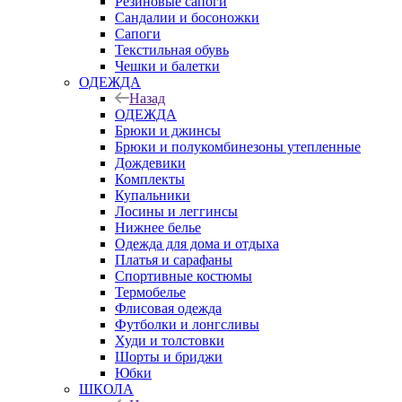
Резиновые сапоги
Сандалии и босоножки
Сапоги
Текстильная обувь
Чешки и балетки
ОДЕЖДА
Назад
ОДЕЖДА
Брюки и джинсы
Брюки и полукомбинезоны утепленные
Дождевики
Комплекты
Купальники
Лосины и леггинсы
Нижнее белье
Одежда для дома и отдыха
Платья и сарафаны
Спортивные костюмы
Термобелье
Флисовая одежда
Футболки и лонгсливы
Худи и толстовки
Шорты и бриджи
Юбки
ШКОЛА