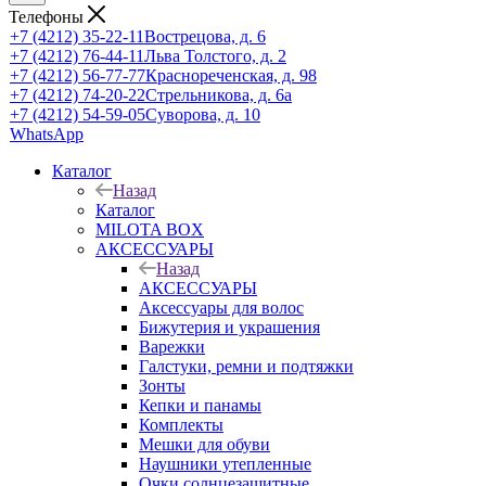
Телефоны
+7 (4212) 35-22-11
Вострецова, д. 6
+7 (4212) 76-44-11
Льва Толстого, д. 2
+7 (4212) 56-77-77
Краснореченская, д. 98
+7 (4212) 74-20-22
Стрельникова, д. 6а
+7 (4212) 54-59-05
Суворова, д. 10
WhatsApp
Каталог
Назад
Каталог
MILOTA BOX
АКСЕССУАРЫ
Назад
АКСЕССУАРЫ
Аксессуары для волос
Бижутерия и украшения
Варежки
Галстуки, ремни и подтяжки
Зонты
Кепки и панамы
Комплекты
Мешки для обуви
Наушники утепленные
Очки солнцезащитные