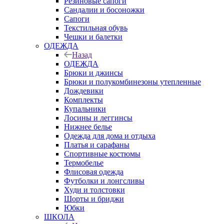
Резиновые сапоги
Сандалии и босоножки
Сапоги
Текстильная обувь
Чешки и балетки
ОДЕЖДА
Назад
ОДЕЖДА
Брюки и джинсы
Брюки и полукомбинезоны утепленные
Дождевики
Комплекты
Купальники
Лосины и леггинсы
Нижнее белье
Одежда для дома и отдыха
Платья и сарафаны
Спортивные костюмы
Термобелье
Флисовая одежда
Футболки и лонгсливы
Худи и толстовки
Шорты и бриджи
Юбки
ШКОЛА