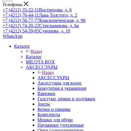
Телефоны
+7 (4212) 35-22-11
Вострецова, д. 6
+7 (4212) 76-44-11
Льва Толстого, д. 2
+7 (4212) 56-77-77
Краснореченская, д. 98
+7 (4212) 74-20-22
Стрельникова, д. 6а
+7 (4212) 54-59-05
Суворова, д. 10
WhatsApp
Каталог
Назад
Каталог
MILOTA BOX
АКСЕССУАРЫ
Назад
АКСЕССУАРЫ
Аксессуары для волос
Бижутерия и украшения
Варежки
Галстуки, ремни и подтяжки
Зонты
Кепки и панамы
Комплекты
Мешки для обуви
Наушники утепленные
Очки солнцезащитные