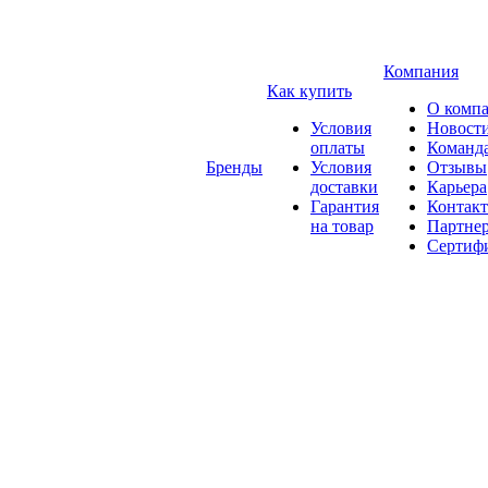
Компания
Как купить
О комп
Условия
Новост
оплаты
Команд
Бренды
Условия
Отзывы
доставки
Карьера
Гарантия
Контак
на товар
Партне
Сертиф