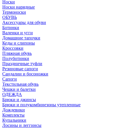
Носки
Носки нарядные
Термоноски
ОБУВЬ
Аксессуары для обуви
Ботинки
Валенки и угги
Домашние тапочки
Кеды и слипоны
Кроссовки
Пляжная обувь
Полуботинки
Праздничные туфли
Резиновые сапоги
Сандалии и босоножки
Сапоги
Текстильная обувь
Чешки и балетки
ОДЕЖДА
Брюки и джинсы
Брюки и полукомбинезоны утепленные
Дождевики
Комплекты
Купальники
Лосины и леггинсы