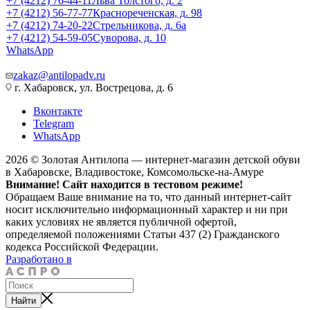
+7 (4212) 76-44-11
Льва Толстого, д. 2
+7 (4212) 56-77-77
Краснореченская, д. 98
+7 (4212) 74-20-22
Стрельникова, д. 6а
+7 (4212) 54-59-05
Суворова, д. 10
WhatsApp
zakaz@antilopadv.ru
г. Хабаровск, ул. Вострецова, д. 6
Вконтакте
Telegram
WhatsApp
2026 © Золотая Антилопа — интернет-магазин детской обуви
в Хабаровске, Владивостоке, Комсомольске-на-Амуре
Внимание! Сайт находится в тестовом режиме!
Обращаем Ваше внимание на то, что данный интернет-сайт
носит исключительно информационный характер и ни при
каких условиях не является публичной офертой,
определяемой положениями Статьи 437 (2) Гражданского
кодекса Российской Федерации.
Разработано в
Найти