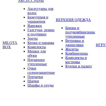
АКСЕССУАРЫ
Аксессуары для
волос
Бижутерия и
ВЕРХНЯЯ ОДЕЖДА
украшения
Варежки
Брюки и
Галстуки, ремни
полукомбинезоны
и подтяжки
утепленные
Зонты
Ветровки и
MILOTA
Кепки и панамы
джинсовки
ИГР
BOX
Комплекты
Жилеты
Мешки для
Комбинезоны
обуви
Комплекты и
Наушники
костюмы
утепленные
Куртки и пальто
Очки
солнцезащитные
Перчатки
Шапки
Шарфы и снуды