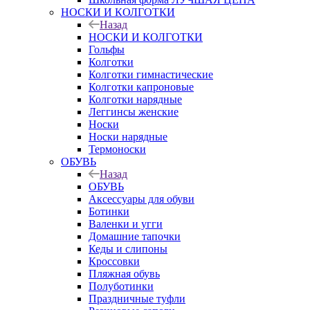
НОСКИ И КОЛГОТКИ
Назад
НОСКИ И КОЛГОТКИ
Гольфы
Колготки
Колготки гимнастические
Колготки капроновые
Колготки нарядные
Леггинсы женские
Носки
Носки нарядные
Термоноски
ОБУВЬ
Назад
ОБУВЬ
Аксессуары для обуви
Ботинки
Валенки и угги
Домашние тапочки
Кеды и слипоны
Кроссовки
Пляжная обувь
Полуботинки
Праздничные туфли