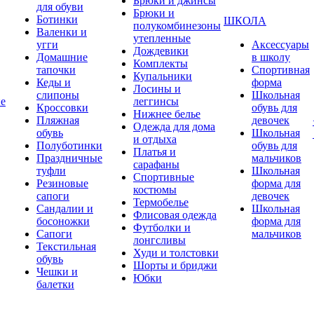
Брюки и джинсы
для обуви
Брюки и
Ботинки
ШКОЛА
полукомбинезоны
Валенки и
утепленные
угги
Аксессуары
Дождевики
Домашние
в школу
Комплекты
тапочки
Спортивная
Купальники
Кеды и
форма
Лосины и
слипоны
Школьная
ие
леггинсы
Кроссовки
обувь для
Нижнее белье
Пляжная
девочек
Одежда для дома
обувь
Школьная
и отдыха
Полуботинки
обувь для
Платья и
Праздничные
мальчиков
сарафаны
туфли
Школьная
Спортивные
Резиновые
форма для
костюмы
сапоги
девочек
Термобелье
Сандалии и
Школьная
Флисовая одежда
босоножки
форма для
Футболки и
Сапоги
мальчиков
лонгсливы
Текстильная
Худи и толстовки
обувь
Шорты и бриджи
Чешки и
Юбки
балетки