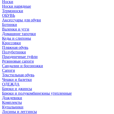
Носки
Носки нарядные
Термоноски
ОБУВЬ
Аксессуары для обуви
Ботинки
Валенки и угги
Домашние тапочки
Кеды и слипоны
Кроссовки
Пляжная обувь
Полуботинки
Праздничные туфли
Резиновые сапоги
Сандалии и босоножки
Сапоги
Текстильная обувь
Чешки и балетки
ОДЕЖДА
Брюки и джинсы
Брюки и полукомбинезоны утепленные
Дождевики
Комплекты
Купальники
Лосины и леггинсы