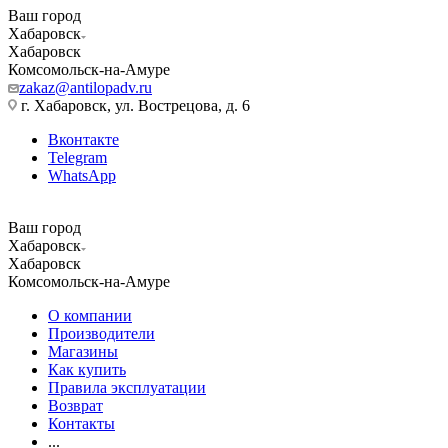
Ваш город
Хабаровск
Хабаровск
Комсомольск-на-Амуре
zakaz@antilopadv.ru
г. Хабаровск, ул. Вострецова, д. 6
Вконтакте
Telegram
WhatsApp
Ваш город
Хабаровск
Хабаровск
Комсомольск-на-Амуре
О компании
Производители
Магазины
Как купить
Правила эксплуатации
Возврат
Контакты
...