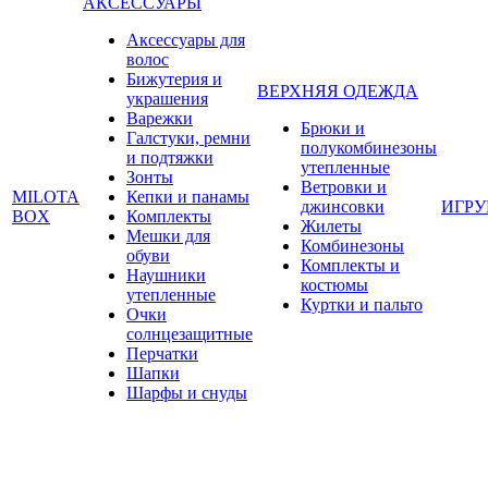
АКСЕССУАРЫ
Аксессуары для
волос
Бижутерия и
ВЕРХНЯЯ ОДЕЖДА
украшения
Варежки
Брюки и
Галстуки, ремни
полукомбинезоны
и подтяжки
утепленные
Зонты
Ветровки и
MILOTA
Кепки и панамы
джинсовки
ИГР
BOX
Комплекты
Жилеты
Мешки для
Комбинезоны
обуви
Комплекты и
Наушники
костюмы
утепленные
Куртки и пальто
Очки
солнцезащитные
Перчатки
Шапки
Шарфы и снуды