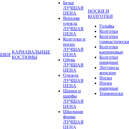
Белье
ЛУЧШАЯ
НОСКИ И
ЦЕНА
КОЛГОТКИ
Верхняя
одежда
Гольфы
ЛУЧШАЯ
Колготки
ЦЕНА
Колготки
Колготки и
гимнастическ
носки
Колготки
ЛУЧШАЯ
КАРНАВАЛЬНЫЕ
капроновые
УШКИ
ЦЕНА
КОСТЮМЫ
Колготки
Обувь
нарядные
ЛУЧШАЯ
Леггинсы
ЦЕНА
женские
Одежда
Носки
ЛУЧШАЯ
Носки
ЦЕНА
нарядные
Шапки и
Термоноски
шарфы
ЛУЧШАЯ
ЦЕНА
Школьная
форма
ЛУЧШАЯ
ЦЕНА