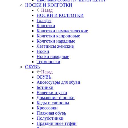
НОСКИ И КОЛГОТКИ
Назад
НОСКИ И КОЛГОТКИ
Гольфы
Колготки
Колготки гимнастические
Колготки капроновые
Колготки нарядные
Леггинсы женские
Носки
Носки нарядные
Термоноски
ОБУВЬ
Назад
ОБУВЬ
Аксессуары для обуви
Ботинки
Валенки и угги
Домашние тапочки
Кеды и слипоны
Кроссовки
Пляжная обувь
Полуботинки
Праздничные туфли