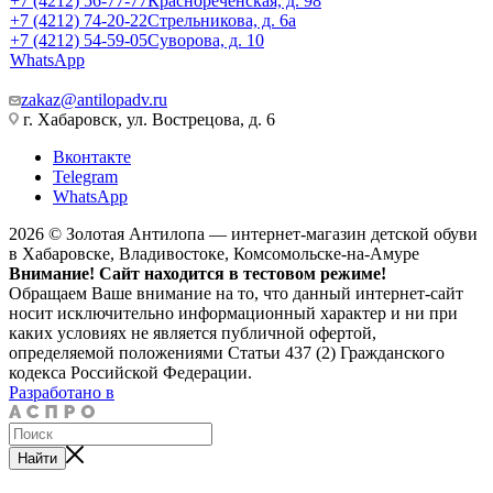
+7 (4212) 56-77-77
Краснореченская, д. 98
+7 (4212) 74-20-22
Стрельникова, д. 6а
+7 (4212) 54-59-05
Суворова, д. 10
WhatsApp
zakaz@antilopadv.ru
г. Хабаровск, ул. Вострецова, д. 6
Вконтакте
Telegram
WhatsApp
2026 © Золотая Антилопа — интернет-магазин детской обуви
в Хабаровске, Владивостоке, Комсомольске-на-Амуре
Внимание! Сайт находится в тестовом режиме!
Обращаем Ваше внимание на то, что данный интернет-сайт
носит исключительно информационный характер и ни при
каких условиях не является публичной офертой,
определяемой положениями Статьи 437 (2) Гражданского
кодекса Российской Федерации.
Разработано в
Найти