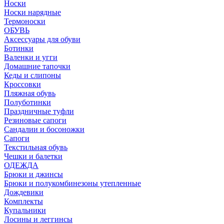
Носки
Носки нарядные
Термоноски
ОБУВЬ
Аксессуары для обуви
Ботинки
Валенки и угги
Домашние тапочки
Кеды и слипоны
Кроссовки
Пляжная обувь
Полуботинки
Праздничные туфли
Резиновые сапоги
Сандалии и босоножки
Сапоги
Текстильная обувь
Чешки и балетки
ОДЕЖДА
Брюки и джинсы
Брюки и полукомбинезоны утепленные
Дождевики
Комплекты
Купальники
Лосины и леггинсы