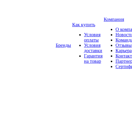
Компания
Как купить
О комп
Условия
Новост
оплаты
Команд
Бренды
Условия
Отзывы
доставки
Карьера
Гарантия
Контак
на товар
Партне
Сертиф