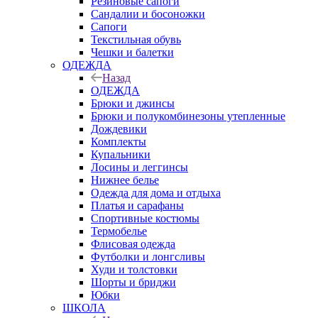
Резиновые сапоги
Сандалии и босоножки
Сапоги
Текстильная обувь
Чешки и балетки
ОДЕЖДА
Назад
ОДЕЖДА
Брюки и джинсы
Брюки и полукомбинезоны утепленные
Дождевики
Комплекты
Купальники
Лосины и леггинсы
Нижнее белье
Одежда для дома и отдыха
Платья и сарафаны
Спортивные костюмы
Термобелье
Флисовая одежда
Футболки и лонгсливы
Худи и толстовки
Шорты и бриджи
Юбки
ШКОЛА