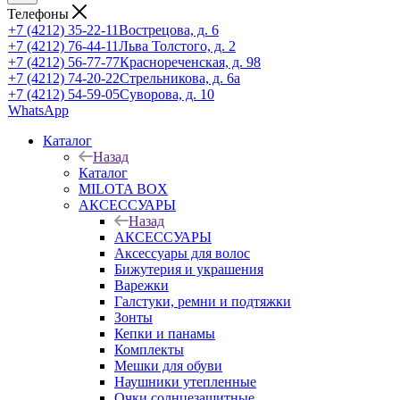
Телефоны
+7 (4212) 35-22-11
Вострецова, д. 6
+7 (4212) 76-44-11
Льва Толстого, д. 2
+7 (4212) 56-77-77
Краснореченская, д. 98
+7 (4212) 74-20-22
Стрельникова, д. 6а
+7 (4212) 54-59-05
Суворова, д. 10
WhatsApp
Каталог
Назад
Каталог
MILOTA BOX
АКСЕССУАРЫ
Назад
АКСЕССУАРЫ
Аксессуары для волос
Бижутерия и украшения
Варежки
Галстуки, ремни и подтяжки
Зонты
Кепки и панамы
Комплекты
Мешки для обуви
Наушники утепленные
Очки солнцезащитные