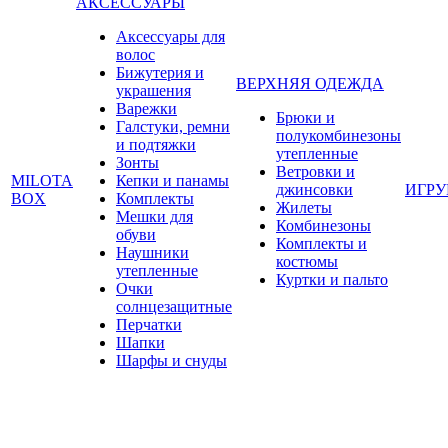
АКСЕССУАРЫ
Аксессуары для
волос
Бижутерия и
ВЕРХНЯЯ ОДЕЖДА
украшения
Варежки
Брюки и
Галстуки, ремни
полукомбинезоны
и подтяжки
утепленные
Зонты
Ветровки и
MILOTA
Кепки и панамы
джинсовки
ИГР
BOX
Комплекты
Жилеты
Мешки для
Комбинезоны
обуви
Комплекты и
Наушники
костюмы
утепленные
Куртки и пальто
Очки
солнцезащитные
Перчатки
Шапки
Шарфы и снуды