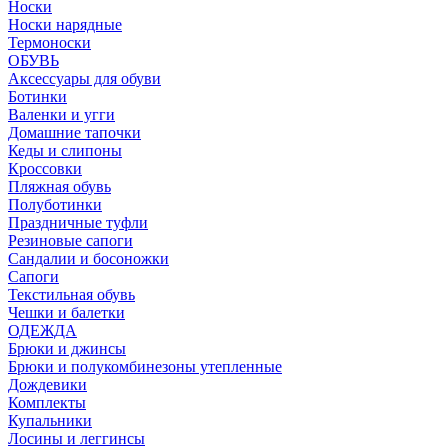
Носки
Носки нарядные
Термоноски
ОБУВЬ
Аксессуары для обуви
Ботинки
Валенки и угги
Домашние тапочки
Кеды и слипоны
Кроссовки
Пляжная обувь
Полуботинки
Праздничные туфли
Резиновые сапоги
Сандалии и босоножки
Сапоги
Текстильная обувь
Чешки и балетки
ОДЕЖДА
Брюки и джинсы
Брюки и полукомбинезоны утепленные
Дождевики
Комплекты
Купальники
Лосины и леггинсы