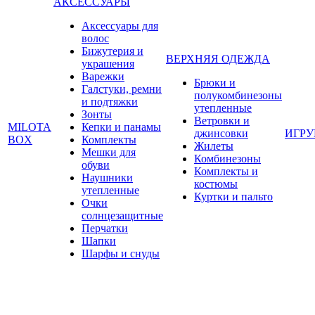
АКСЕССУАРЫ
Аксессуары для
волос
Бижутерия и
ВЕРХНЯЯ ОДЕЖДА
украшения
Варежки
Брюки и
Галстуки, ремни
полукомбинезоны
и подтяжки
утепленные
Зонты
Ветровки и
MILOTA
Кепки и панамы
джинсовки
ИГР
BOX
Комплекты
Жилеты
Мешки для
Комбинезоны
обуви
Комплекты и
Наушники
костюмы
утепленные
Куртки и пальто
Очки
солнцезащитные
Перчатки
Шапки
Шарфы и снуды