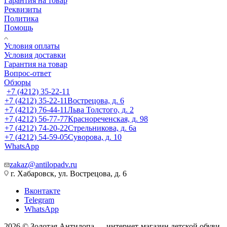
Гарантия на товар
Реквизиты
Политика
Помощь
Условия оплаты
Условия доставки
Гарантия на товар
Вопрос-ответ
Обзоры
+7 (4212) 35-22-11
+7 (4212) 35-22-11
Вострецова, д. 6
+7 (4212) 76-44-11
Льва Толстого, д. 2
+7 (4212) 56-77-77
Краснореченская, д. 98
+7 (4212) 74-20-22
Стрельникова, д. 6а
+7 (4212) 54-59-05
Суворова, д. 10
WhatsApp
zakaz@antilopadv.ru
г. Хабаровск, ул. Вострецова, д. 6
Вконтакте
Telegram
WhatsApp
2026 © Золотая Антилопа — интернет-магазин детской обуви