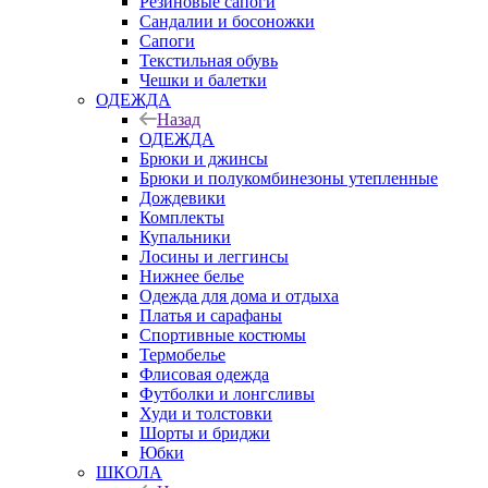
Резиновые сапоги
Сандалии и босоножки
Сапоги
Текстильная обувь
Чешки и балетки
ОДЕЖДА
Назад
ОДЕЖДА
Брюки и джинсы
Брюки и полукомбинезоны утепленные
Дождевики
Комплекты
Купальники
Лосины и леггинсы
Нижнее белье
Одежда для дома и отдыха
Платья и сарафаны
Спортивные костюмы
Термобелье
Флисовая одежда
Футболки и лонгсливы
Худи и толстовки
Шорты и бриджи
Юбки
ШКОЛА