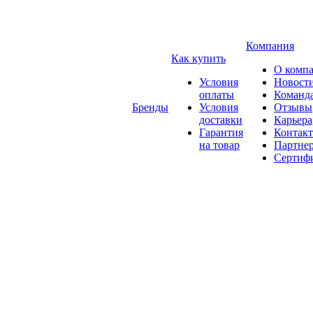
Компания
Как купить
О комп
Условия
Новост
оплаты
Команд
Бренды
Условия
Отзывы
доставки
Карьера
Гарантия
Контак
на товар
Партне
Сертиф