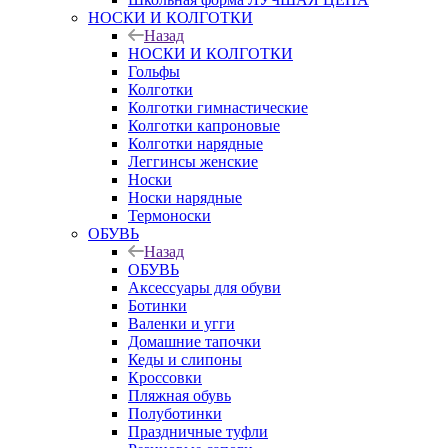
НОСКИ И КОЛГОТКИ
Назад
НОСКИ И КОЛГОТКИ
Гольфы
Колготки
Колготки гимнастические
Колготки капроновые
Колготки нарядные
Леггинсы женские
Носки
Носки нарядные
Термоноски
ОБУВЬ
Назад
ОБУВЬ
Аксессуары для обуви
Ботинки
Валенки и угги
Домашние тапочки
Кеды и слипоны
Кроссовки
Пляжная обувь
Полуботинки
Праздничные туфли