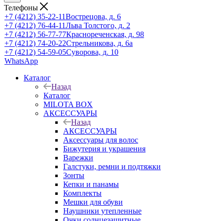
Телефоны
+7 (4212) 35-22-11
Вострецова, д. 6
+7 (4212) 76-44-11
Льва Толстого, д. 2
+7 (4212) 56-77-77
Краснореченская, д. 98
+7 (4212) 74-20-22
Стрельникова, д. 6а
+7 (4212) 54-59-05
Суворова, д. 10
WhatsApp
Каталог
Назад
Каталог
MILOTA BOX
АКСЕССУАРЫ
Назад
АКСЕССУАРЫ
Аксессуары для волос
Бижутерия и украшения
Варежки
Галстуки, ремни и подтяжки
Зонты
Кепки и панамы
Комплекты
Мешки для обуви
Наушники утепленные
Очки солнцезащитные