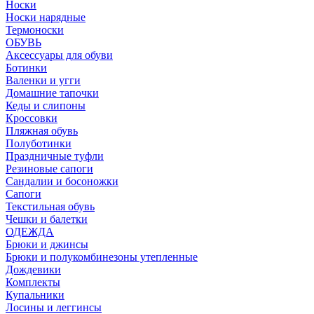
Носки
Носки нарядные
Термоноски
ОБУВЬ
Аксессуары для обуви
Ботинки
Валенки и угги
Домашние тапочки
Кеды и слипоны
Кроссовки
Пляжная обувь
Полуботинки
Праздничные туфли
Резиновые сапоги
Сандалии и босоножки
Сапоги
Текстильная обувь
Чешки и балетки
ОДЕЖДА
Брюки и джинсы
Брюки и полукомбинезоны утепленные
Дождевики
Комплекты
Купальники
Лосины и леггинсы