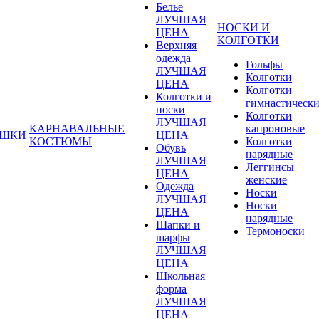
Белье
ЛУЧШАЯ
НОСКИ И
ЦЕНА
КОЛГОТКИ
Верхняя
одежда
Гольфы
ЛУЧШАЯ
Колготки
ЦЕНА
Колготки
Колготки и
гимнастическ
носки
Колготки
ЛУЧШАЯ
КАРНАВАЛЬНЫЕ
капроновые
УШКИ
ЦЕНА
КОСТЮМЫ
Колготки
Обувь
нарядные
ЛУЧШАЯ
Леггинсы
ЦЕНА
женские
Одежда
Носки
ЛУЧШАЯ
Носки
ЦЕНА
нарядные
Шапки и
Термоноски
шарфы
ЛУЧШАЯ
ЦЕНА
Школьная
форма
ЛУЧШАЯ
ЦЕНА