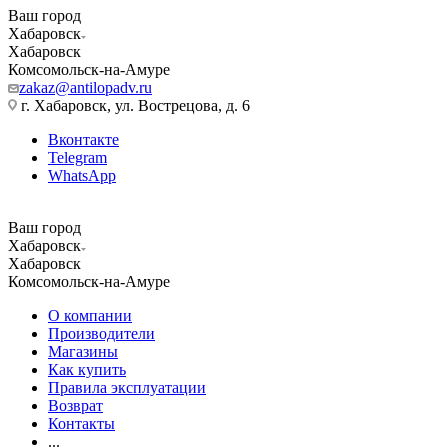
Ваш город
Хабаровск
Хабаровск
Комсомольск-на-Амуре
zakaz@antilopadv.ru
г. Хабаровск, ул. Вострецова, д. 6
Вконтакте
Telegram
WhatsApp
Ваш город
Хабаровск
Хабаровск
Комсомольск-на-Амуре
О компании
Производители
Магазины
Как купить
Правила эксплуатации
Возврат
Контакты
...