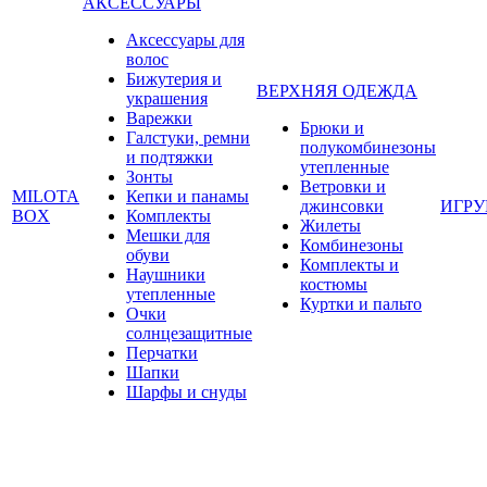
АКСЕССУАРЫ
Аксессуары для
волос
Бижутерия и
ВЕРХНЯЯ ОДЕЖДА
украшения
Варежки
Брюки и
Галстуки, ремни
полукомбинезоны
и подтяжки
утепленные
Зонты
Ветровки и
MILOTA
Кепки и панамы
джинсовки
ИГР
BOX
Комплекты
Жилеты
Мешки для
Комбинезоны
обуви
Комплекты и
Наушники
костюмы
утепленные
Куртки и пальто
Очки
солнцезащитные
Перчатки
Шапки
Шарфы и снуды