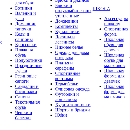
Брюки и джинсы
для обуви
Брюки и
Ботинки
ШКОЛА
полукомбинезоны
Валенки и
утепленные
угги
Аксессуары
Дождевики
Домашние
в школу
Комплекты
тапочки
Спортивная
Купальники
Кеды и
форма
Лосины и
слипоны
Школьная
ие
леггинсы
Кроссовки
обувь для
Нижнее белье
Пляжная
девочек
Одежда для дома
обувь
Школьная
и отдыха
Полуботинки
обувь для
Платья и
Праздничные
мальчиков
сарафаны
туфли
Школьная
Спортивные
Резиновые
форма для
костюмы
сапоги
девочек
Термобелье
Сандалии и
Школьная
Флисовая одежда
босоножки
форма для
Футболки и
Сапоги
мальчиков
лонгсливы
Текстильная
Худи и толстовки
обувь
Шорты и бриджи
Чешки и
Юбки
балетки