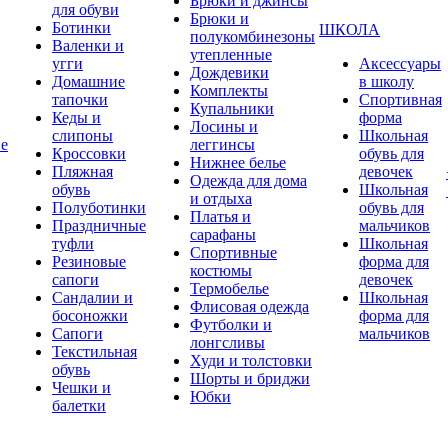
Брюки и джинсы
для обуви
Брюки и
Ботинки
ШКОЛА
полукомбинезоны
Валенки и
утепленные
угги
Аксессуары
Дождевики
Домашние
в школу
Комплекты
тапочки
Спортивная
Купальники
Кеды и
форма
Лосины и
слипоны
Школьная
ие
леггинсы
Кроссовки
обувь для
Нижнее белье
Пляжная
девочек
Одежда для дома
обувь
Школьная
и отдыха
Полуботинки
обувь для
Платья и
Праздничные
мальчиков
сарафаны
туфли
Школьная
Спортивные
Резиновые
форма для
костюмы
сапоги
девочек
Термобелье
Сандалии и
Школьная
Флисовая одежда
босоножки
форма для
Футболки и
Сапоги
мальчиков
лонгсливы
Текстильная
Худи и толстовки
обувь
Шорты и бриджи
Чешки и
Юбки
балетки