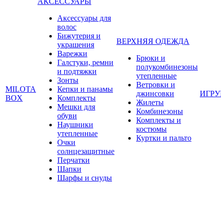
АКСЕССУАРЫ
Аксессуары для
волос
Бижутерия и
ВЕРХНЯЯ ОДЕЖДА
украшения
Варежки
Брюки и
Галстуки, ремни
полукомбинезоны
и подтяжки
утепленные
Зонты
Ветровки и
MILOTA
Кепки и панамы
джинсовки
ИГР
BOX
Комплекты
Жилеты
Мешки для
Комбинезоны
обуви
Комплекты и
Наушники
костюмы
утепленные
Куртки и пальто
Очки
солнцезащитные
Перчатки
Шапки
Шарфы и снуды