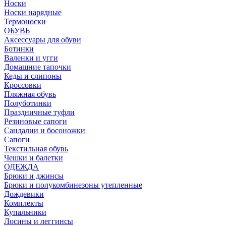
Носки
Носки нарядные
Термоноски
ОБУВЬ
Аксессуары для обуви
Ботинки
Валенки и угги
Домашние тапочки
Кеды и слипоны
Кроссовки
Пляжная обувь
Полуботинки
Праздничные туфли
Резиновые сапоги
Сандалии и босоножки
Сапоги
Текстильная обувь
Чешки и балетки
ОДЕЖДА
Брюки и джинсы
Брюки и полукомбинезоны утепленные
Дождевики
Комплекты
Купальники
Лосины и леггинсы