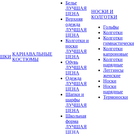
Белье
ЛУЧШАЯ
НОСКИ И
ЦЕНА
КОЛГОТКИ
Верхняя
одежда
Гольфы
ЛУЧШАЯ
Колготки
ЦЕНА
Колготки
Колготки и
гимнастическ
носки
Колготки
ЛУЧШАЯ
КАРНАВАЛЬНЫЕ
капроновые
УШКИ
ЦЕНА
КОСТЮМЫ
Колготки
Обувь
нарядные
ЛУЧШАЯ
Леггинсы
ЦЕНА
женские
Одежда
Носки
ЛУЧШАЯ
Носки
ЦЕНА
нарядные
Шапки и
Термоноски
шарфы
ЛУЧШАЯ
ЦЕНА
Школьная
форма
ЛУЧШАЯ
ЦЕНА