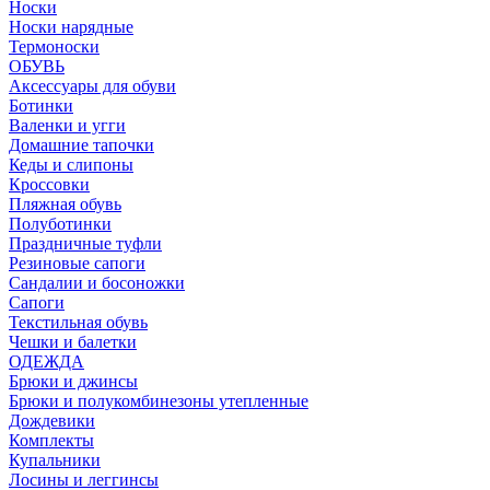
Носки
Носки нарядные
Термоноски
ОБУВЬ
Аксессуары для обуви
Ботинки
Валенки и угги
Домашние тапочки
Кеды и слипоны
Кроссовки
Пляжная обувь
Полуботинки
Праздничные туфли
Резиновые сапоги
Сандалии и босоножки
Сапоги
Текстильная обувь
Чешки и балетки
ОДЕЖДА
Брюки и джинсы
Брюки и полукомбинезоны утепленные
Дождевики
Комплекты
Купальники
Лосины и леггинсы