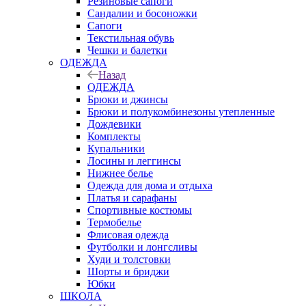
Резиновые сапоги
Сандалии и босоножки
Сапоги
Текстильная обувь
Чешки и балетки
ОДЕЖДА
Назад
ОДЕЖДА
Брюки и джинсы
Брюки и полукомбинезоны утепленные
Дождевики
Комплекты
Купальники
Лосины и леггинсы
Нижнее белье
Одежда для дома и отдыха
Платья и сарафаны
Спортивные костюмы
Термобелье
Флисовая одежда
Футболки и лонгсливы
Худи и толстовки
Шорты и бриджи
Юбки
ШКОЛА