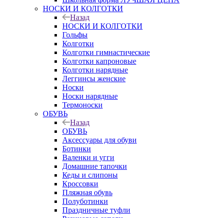
НОСКИ И КОЛГОТКИ
Назад
НОСКИ И КОЛГОТКИ
Гольфы
Колготки
Колготки гимнастические
Колготки капроновые
Колготки нарядные
Леггинсы женские
Носки
Носки нарядные
Термоноски
ОБУВЬ
Назад
ОБУВЬ
Аксессуары для обуви
Ботинки
Валенки и угги
Домашние тапочки
Кеды и слипоны
Кроссовки
Пляжная обувь
Полуботинки
Праздничные туфли