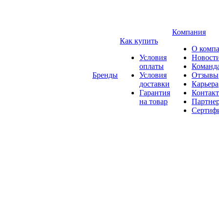
Компания
Как купить
О комп
Условия
Новост
оплаты
Команд
Бренды
Условия
Отзывы
доставки
Карьера
Гарантия
Контак
на товар
Партне
Сертиф