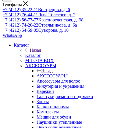
Телефоны
+7 (4212) 35-22-11
Вострецова, д. 6
+7 (4212) 76-44-11
Льва Толстого, д. 2
+7 (4212) 56-77-77
Краснореченская, д. 98
+7 (4212) 74-20-22
Стрельникова, д. 6а
+7 (4212) 54-59-05
Суворова, д. 10
WhatsApp
Каталог
Назад
Каталог
MILOTA BOX
АКСЕССУАРЫ
Назад
АКСЕССУАРЫ
Аксессуары для волос
Бижутерия и украшения
Варежки
Галстуки, ремни и подтяжки
Зонты
Кепки и панамы
Комплекты
Мешки для обуви
Наушники утепленные
Очки солнцезащитные