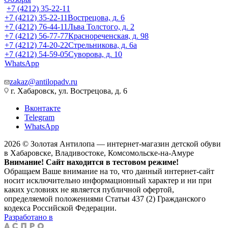
+7 (4212) 35-22-11
+7 (4212) 35-22-11
Вострецова, д. 6
+7 (4212) 76-44-11
Льва Толстого, д. 2
+7 (4212) 56-77-77
Краснореченская, д. 98
+7 (4212) 74-20-22
Стрельникова, д. 6а
+7 (4212) 54-59-05
Суворова, д. 10
WhatsApp
zakaz@antilopadv.ru
г. Хабаровск, ул. Вострецова, д. 6
Вконтакте
Telegram
WhatsApp
2026 © Золотая Антилопа — интернет-магазин детской обуви
в Хабаровске, Владивостоке, Комсомольске-на-Амуре
Внимание! Сайт находится в тестовом режиме!
Обращаем Ваше внимание на то, что данный интернет-сайт
носит исключительно информационный характер и ни при
каких условиях не является публичной офертой,
определяемой положениями Статьи 437 (2) Гражданского
кодекса Российской Федерации.
Разработано в