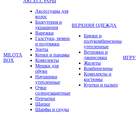
АКСЕССУАРЫ
Аксессуары для
волос
Бижутерия и
ВЕРХНЯЯ ОДЕЖДА
украшения
Варежки
Брюки и
Галстуки, ремни
полукомбинезоны
и подтяжки
утепленные
Зонты
Ветровки и
MILOTA
Кепки и панамы
джинсовки
ИГР
BOX
Комплекты
Жилеты
Мешки для
Комбинезоны
обуви
Комплекты и
Наушники
костюмы
утепленные
Куртки и пальто
Очки
солнцезащитные
Перчатки
Шапки
Шарфы и снуды