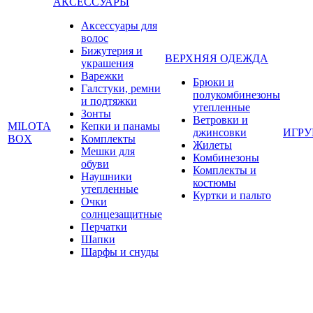
АКСЕССУАРЫ
Аксессуары для
волос
Бижутерия и
ВЕРХНЯЯ ОДЕЖДА
украшения
Варежки
Брюки и
Галстуки, ремни
полукомбинезоны
и подтяжки
утепленные
Зонты
Ветровки и
MILOTA
Кепки и панамы
джинсовки
ИГР
BOX
Комплекты
Жилеты
Мешки для
Комбинезоны
обуви
Комплекты и
Наушники
костюмы
утепленные
Куртки и пальто
Очки
солнцезащитные
Перчатки
Шапки
Шарфы и снуды