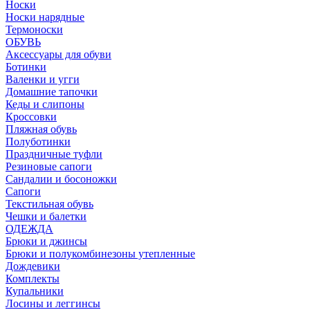
Носки
Носки нарядные
Термоноски
ОБУВЬ
Аксессуары для обуви
Ботинки
Валенки и угги
Домашние тапочки
Кеды и слипоны
Кроссовки
Пляжная обувь
Полуботинки
Праздничные туфли
Резиновые сапоги
Сандалии и босоножки
Сапоги
Текстильная обувь
Чешки и балетки
ОДЕЖДА
Брюки и джинсы
Брюки и полукомбинезоны утепленные
Дождевики
Комплекты
Купальники
Лосины и леггинсы