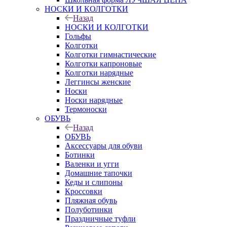
НОСКИ И КОЛГОТКИ
Назад
НОСКИ И КОЛГОТКИ
Гольфы
Колготки
Колготки гимнастические
Колготки капроновые
Колготки нарядные
Леггинсы женские
Носки
Носки нарядные
Термоноски
ОБУВЬ
Назад
ОБУВЬ
Аксессуары для обуви
Ботинки
Валенки и угги
Домашние тапочки
Кеды и слипоны
Кроссовки
Пляжная обувь
Полуботинки
Праздничные туфли