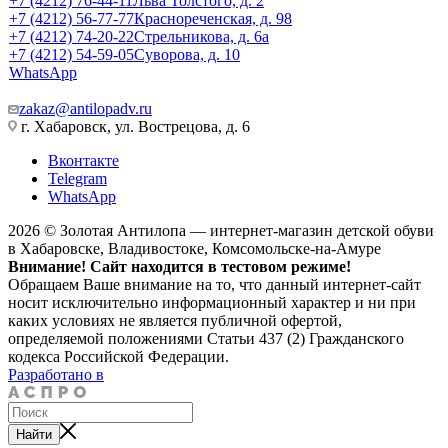
+7 (4212) 76-44-11
Льва Толстого, д. 2
+7 (4212) 56-77-77
Краснореченская, д. 98
+7 (4212) 74-20-22
Стрельникова, д. 6а
+7 (4212) 54-59-05
Суворова, д. 10
WhatsApp
zakaz@antilopadv.ru
г. Хабаровск, ул. Вострецова, д. 6
Вконтакте
Telegram
WhatsApp
2026 © Золотая Антилопа — интернет-магазин детской обуви
в Хабаровске, Владивостоке, Комсомольске-на-Амуре
Внимание! Сайт находится в тестовом режиме!
Обращаем Ваше внимание на то, что данный интернет-сайт
носит исключительно информационный характер и ни при
каких условиях не является публичной офертой,
определяемой положениями Статьи 437 (2) Гражданского
кодекса Российской Федерации.
Разработано в
Найти