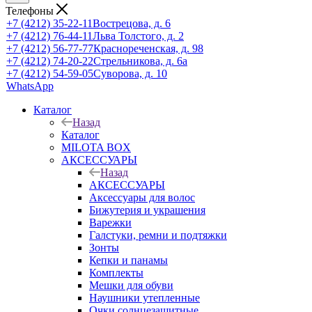
Телефоны
+7 (4212) 35-22-11
Вострецова, д. 6
+7 (4212) 76-44-11
Льва Толстого, д. 2
+7 (4212) 56-77-77
Краснореченская, д. 98
+7 (4212) 74-20-22
Стрельникова, д. 6а
+7 (4212) 54-59-05
Суворова, д. 10
WhatsApp
Каталог
Назад
Каталог
MILOTA BOX
АКСЕССУАРЫ
Назад
АКСЕССУАРЫ
Аксессуары для волос
Бижутерия и украшения
Варежки
Галстуки, ремни и подтяжки
Зонты
Кепки и панамы
Комплекты
Мешки для обуви
Наушники утепленные
Очки солнцезащитные