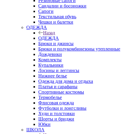
Резиновые сапоги
Сандалии и босоножки
Сапоги
Текстильная обувь
Чешки и балетки
ОДЕЖДА
Назад
ОДЕЖДА
Брюки и джинсы
Брюки и полукомбинезоны утепленные
Дождевики
Комплекты
Купальники
Лосины и леггинсы
Нижнее белье
Одежда для дома и отдыха
Платья и сарафаны
Спортивные костюмы
Термобелье
Флисовая одежда
Футболки и лонгсливы
Худи и толстовки
Шорты и бриджи
Юбки
ШКОЛА