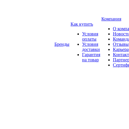
Компания
Как купить
О комп
Условия
Новост
оплаты
Команд
Бренды
Условия
Отзывы
доставки
Карьера
Гарантия
Контак
на товар
Партне
Сертиф