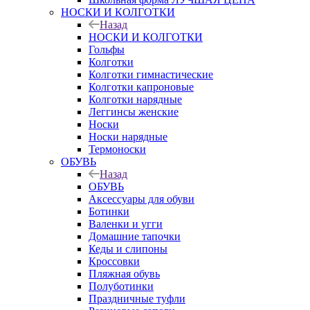
НОСКИ И КОЛГОТКИ
Назад
НОСКИ И КОЛГОТКИ
Гольфы
Колготки
Колготки гимнастические
Колготки капроновые
Колготки нарядные
Леггинсы женские
Носки
Носки нарядные
Термоноски
ОБУВЬ
Назад
ОБУВЬ
Аксессуары для обуви
Ботинки
Валенки и угги
Домашние тапочки
Кеды и слипоны
Кроссовки
Пляжная обувь
Полуботинки
Праздничные туфли