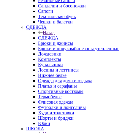
Резиновые сапоги
Сандалии и босоножки
Сапоги
Текстильная обувь
Чешки и балетки
ОДЕЖДА
Назад
ОДЕЖДА
Брюки и джинсы
Брюки и полукомбинезоны утепленные
Дождевики
Комплекты
Купальники
Лосины и леггинсы
Нижнее белье
Одежда для дома и отдыха
Платья и сарафаны
Спортивные костюмы
Термобелье
Флисовая одежда
Футболки и лонгсливы
Худи и толстовки
Шорты и бриджи
Юбки
ШКОЛА