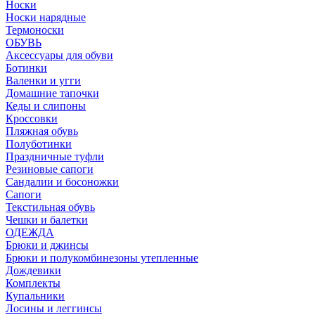
Носки
Носки нарядные
Термоноски
ОБУВЬ
Аксессуары для обуви
Ботинки
Валенки и угги
Домашние тапочки
Кеды и слипоны
Кроссовки
Пляжная обувь
Полуботинки
Праздничные туфли
Резиновые сапоги
Сандалии и босоножки
Сапоги
Текстильная обувь
Чешки и балетки
ОДЕЖДА
Брюки и джинсы
Брюки и полукомбинезоны утепленные
Дождевики
Комплекты
Купальники
Лосины и леггинсы