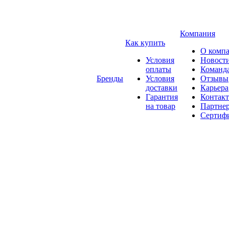
Компания
Как купить
О комп
Условия
Новост
оплаты
Команд
Бренды
Условия
Отзывы
доставки
Карьера
Гарантия
Контак
на товар
Партне
Сертиф