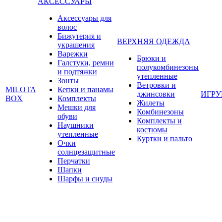
АКСЕССУАРЫ
Аксессуары для
волос
Бижутерия и
ВЕРХНЯЯ ОДЕЖДА
украшения
Варежки
Брюки и
Галстуки, ремни
полукомбинезоны
и подтяжки
утепленные
Зонты
Ветровки и
MILOTA
Кепки и панамы
джинсовки
ИГР
BOX
Комплекты
Жилеты
Мешки для
Комбинезоны
обуви
Комплекты и
Наушники
костюмы
утепленные
Куртки и пальто
Очки
солнцезащитные
Перчатки
Шапки
Шарфы и снуды