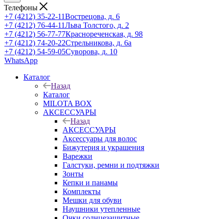
Телефоны
+7 (4212) 35-22-11
Вострецова, д. 6
+7 (4212) 76-44-11
Льва Толстого, д. 2
+7 (4212) 56-77-77
Краснореченская, д. 98
+7 (4212) 74-20-22
Стрельникова, д. 6а
+7 (4212) 54-59-05
Суворова, д. 10
WhatsApp
Каталог
Назад
Каталог
MILOTA BOX
АКСЕССУАРЫ
Назад
АКСЕССУАРЫ
Аксессуары для волос
Бижутерия и украшения
Варежки
Галстуки, ремни и подтяжки
Зонты
Кепки и панамы
Комплекты
Мешки для обуви
Наушники утепленные
Очки солнцезащитные