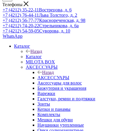
Телефоны
+7 (4212) 35-22-11
Вострецова, д. 6
+7 (4212) 76-44-11
Льва Толстого, д. 2
+7 (4212) 56-77-77
Краснореченская, д. 98
+7 (4212) 74-20-22
Стрельникова, д. 6а
+7 (4212) 54-59-05
Суворова, д. 10
WhatsApp
Каталог
Назад
Каталог
MILOTA BOX
АКСЕССУАРЫ
Назад
АКСЕССУАРЫ
Аксессуары для волос
Бижутерия и украшения
Варежки
Галстуки, ремни и подтяжки
Зонты
Кепки и панамы
Комплекты
Мешки для обуви
Наушники утепленные
Очки солнцезащитные