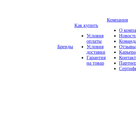
Компания
Как купить
О комп
Условия
Новост
оплаты
Команд
Бренды
Условия
Отзывы
доставки
Карьера
Гарантия
Контак
на товар
Партне
Сертиф