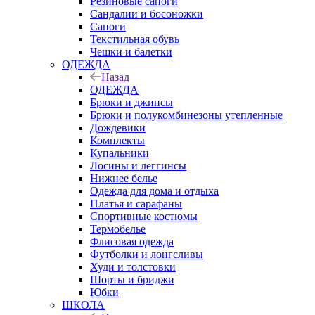
Резиновые сапоги
Сандалии и босоножки
Сапоги
Текстильная обувь
Чешки и балетки
ОДЕЖДА
Назад
ОДЕЖДА
Брюки и джинсы
Брюки и полукомбинезоны утепленные
Дождевики
Комплекты
Купальники
Лосины и леггинсы
Нижнее белье
Одежда для дома и отдыха
Платья и сарафаны
Спортивные костюмы
Термобелье
Флисовая одежда
Футболки и лонгсливы
Худи и толстовки
Шорты и бриджи
Юбки
ШКОЛА