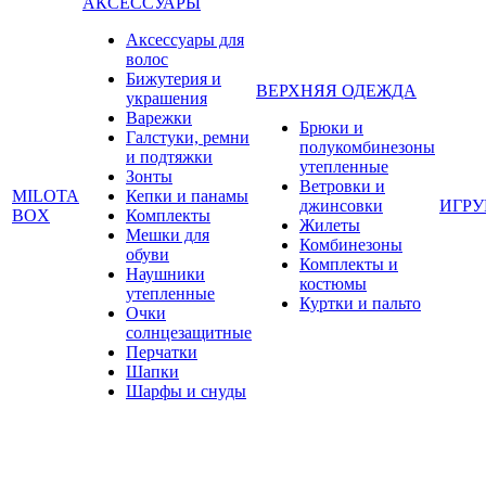
АКСЕССУАРЫ
Аксессуары для
волос
Бижутерия и
ВЕРХНЯЯ ОДЕЖДА
украшения
Варежки
Брюки и
Галстуки, ремни
полукомбинезоны
и подтяжки
утепленные
Зонты
Ветровки и
MILOTA
Кепки и панамы
джинсовки
ИГР
BOX
Комплекты
Жилеты
Мешки для
Комбинезоны
обуви
Комплекты и
Наушники
костюмы
утепленные
Куртки и пальто
Очки
солнцезащитные
Перчатки
Шапки
Шарфы и снуды