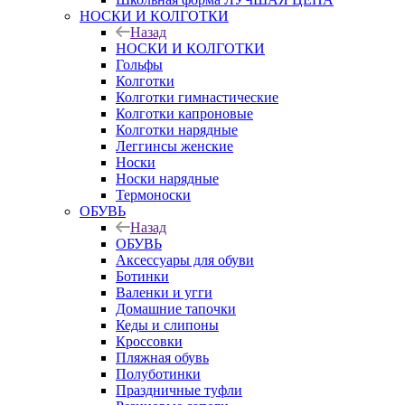
НОСКИ И КОЛГОТКИ
Назад
НОСКИ И КОЛГОТКИ
Гольфы
Колготки
Колготки гимнастические
Колготки капроновые
Колготки нарядные
Леггинсы женские
Носки
Носки нарядные
Термоноски
ОБУВЬ
Назад
ОБУВЬ
Аксессуары для обуви
Ботинки
Валенки и угги
Домашние тапочки
Кеды и слипоны
Кроссовки
Пляжная обувь
Полуботинки
Праздничные туфли