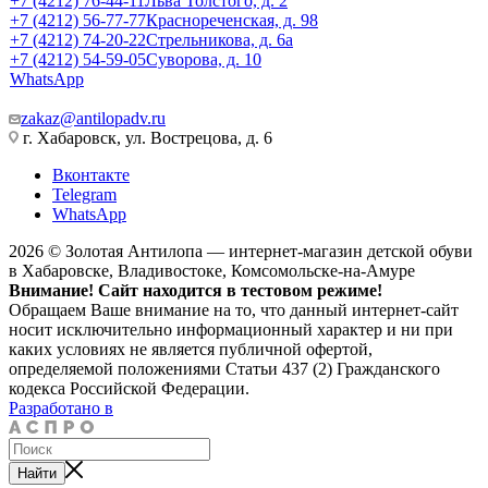
+7 (4212) 76-44-11
Льва Толстого, д. 2
+7 (4212) 56-77-77
Краснореченская, д. 98
+7 (4212) 74-20-22
Стрельникова, д. 6а
+7 (4212) 54-59-05
Суворова, д. 10
WhatsApp
zakaz@antilopadv.ru
г. Хабаровск, ул. Вострецова, д. 6
Вконтакте
Telegram
WhatsApp
2026 © Золотая Антилопа — интернет-магазин детской обуви
в Хабаровске, Владивостоке, Комсомольске-на-Амуре
Внимание! Сайт находится в тестовом режиме!
Обращаем Ваше внимание на то, что данный интернет-сайт
носит исключительно информационный характер и ни при
каких условиях не является публичной офертой,
определяемой положениями Статьи 437 (2) Гражданского
кодекса Российской Федерации.
Разработано в
Найти