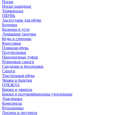
Носки
Носки нарядные
Термоноски
ОБУВЬ
Аксессуары для обуви
Ботинки
Валенки и угги
Домашние тапочки
Кеды и слипоны
Кроссовки
Пляжная обувь
Полуботинки
Праздничные туфли
Резиновые сапоги
Сандалии и босоножки
Сапоги
Текстильная обувь
Чешки и балетки
ОДЕЖДА
Брюки и джинсы
Брюки и полукомбинезоны утепленные
Дождевики
Комплекты
Купальники
Лосины и леггинсы