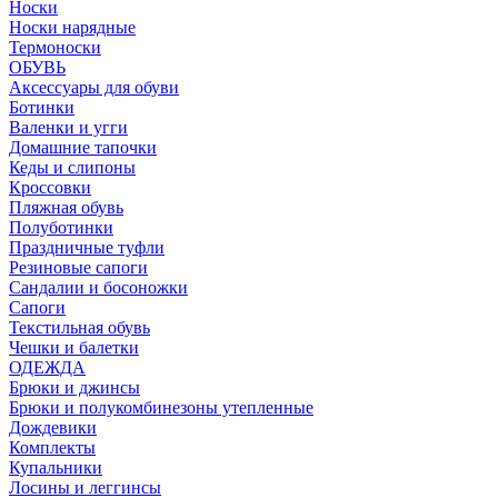
Носки
Носки нарядные
Термоноски
ОБУВЬ
Аксессуары для обуви
Ботинки
Валенки и угги
Домашние тапочки
Кеды и слипоны
Кроссовки
Пляжная обувь
Полуботинки
Праздничные туфли
Резиновые сапоги
Сандалии и босоножки
Сапоги
Текстильная обувь
Чешки и балетки
ОДЕЖДА
Брюки и джинсы
Брюки и полукомбинезоны утепленные
Дождевики
Комплекты
Купальники
Лосины и леггинсы