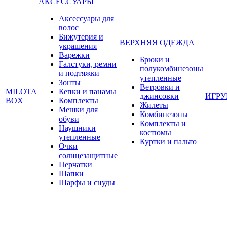
АКСЕССУАРЫ
Аксессуары для
волос
Бижутерия и
ВЕРХНЯЯ ОДЕЖДА
украшения
Варежки
Брюки и
Галстуки, ремни
полукомбинезоны
и подтяжки
утепленные
Зонты
Ветровки и
MILOTA
Кепки и панамы
джинсовки
ИГР
BOX
Комплекты
Жилеты
Мешки для
Комбинезоны
обуви
Комплекты и
Наушники
костюмы
утепленные
Куртки и пальто
Очки
солнцезащитные
Перчатки
Шапки
Шарфы и снуды