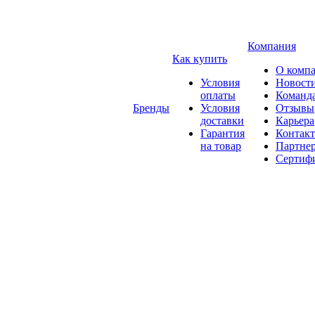
Компания
Как купить
О комп
Условия
Новост
оплаты
Команд
Бренды
Условия
Отзывы
доставки
Карьера
Гарантия
Контак
на товар
Партне
Сертиф