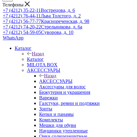
Телефоны
+7 (4212) 35-22-11
Вострецова, д. 6
+7 (4212) 76-44-11
Льва Толстого, д. 2
+7 (4212) 56-77-77
Краснореченская, д. 98
+7 (4212) 74-20-22
Стрельникова, д. 6а
+7 (4212) 54-59-05
Суворова, д. 10
WhatsApp
Каталог
Назад
Каталог
MILOTA BOX
АКСЕССУАРЫ
Назад
АКСЕССУАРЫ
Аксессуары для волос
Бижутерия и украшения
Варежки
Галстуки, ремни и подтяжки
Зонты
Кепки и панамы
Комплекты
Мешки для обуви
Наушники утепленные
Очки солнцезащитные