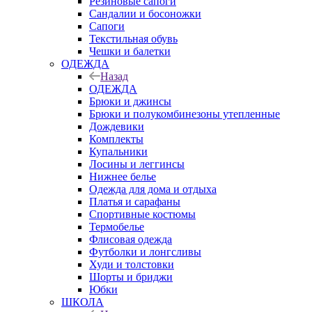
Резиновые сапоги
Сандалии и босоножки
Сапоги
Текстильная обувь
Чешки и балетки
ОДЕЖДА
Назад
ОДЕЖДА
Брюки и джинсы
Брюки и полукомбинезоны утепленные
Дождевики
Комплекты
Купальники
Лосины и леггинсы
Нижнее белье
Одежда для дома и отдыха
Платья и сарафаны
Спортивные костюмы
Термобелье
Флисовая одежда
Футболки и лонгсливы
Худи и толстовки
Шорты и бриджи
Юбки
ШКОЛА