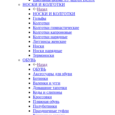
НОСКИ И КОЛГОТКИ
Назад
НОСКИ И КОЛГОТКИ
Гольфы
Колготки
Колготки гимнастические
Колготки капроновые
Колготки нарядные
Леггинсы женские
Носки
Носки нарядные
Термоноски
ОБУВЬ
Назад
ОБУВЬ
Аксессуары для обуви
Ботинки
Валенки и угги
Домашние тапочки
Кеды и слипоны
Кроссовки
Пляжная обувь
Полуботинки
Праздничные туфли