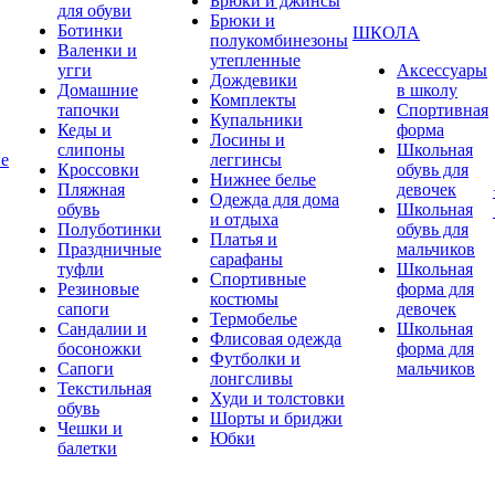
Брюки и джинсы
для обуви
Брюки и
Ботинки
ШКОЛА
полукомбинезоны
Валенки и
утепленные
угги
Аксессуары
Дождевики
Домашние
в школу
Комплекты
тапочки
Спортивная
Купальники
Кеды и
форма
Лосины и
слипоны
Школьная
ие
леггинсы
Кроссовки
обувь для
Нижнее белье
Пляжная
девочек
Одежда для дома
обувь
Школьная
и отдыха
Полуботинки
обувь для
Платья и
Праздничные
мальчиков
сарафаны
туфли
Школьная
Спортивные
Резиновые
форма для
костюмы
сапоги
девочек
Термобелье
Сандалии и
Школьная
Флисовая одежда
босоножки
форма для
Футболки и
Сапоги
мальчиков
лонгсливы
Текстильная
Худи и толстовки
обувь
Шорты и бриджи
Чешки и
Юбки
балетки