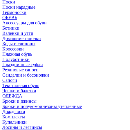
Носки
Носки нарядные
Термоноски
ОБУВЬ
Аксессуары для обуви
Ботинки
Валенки и угги
Домашние тапочки
Кеды и слипоны
Кроссовки
Пляжная обувь
Полуботинки
Праздничные туфли
Резиновые сапоги
Сандалии и босоножки
Сапоги
Текстильная обувь
Чешки и балетки
ОДЕЖДА
Брюки и джинсы
Брюки и полукомбинезоны утепленные
Дождевики
Комплекты
Купальники
Лосины и леггинсы