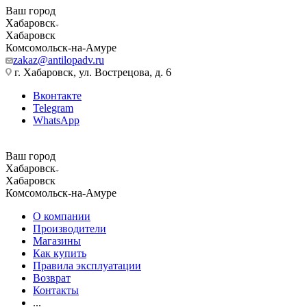
Ваш город
Хабаровск
Хабаровск
Комсомольск-на-Амуре
zakaz@antilopadv.ru
г. Хабаровск, ул. Вострецова, д. 6
Вконтакте
Telegram
WhatsApp
Ваш город
Хабаровск
Хабаровск
Комсомольск-на-Амуре
О компании
Производители
Магазины
Как купить
Правила эксплуатации
Возврат
Контакты
...