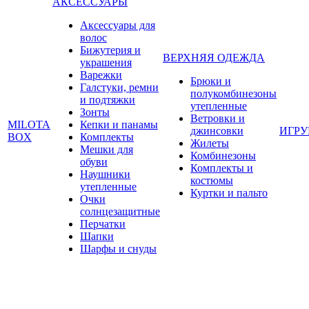
АКСЕССУАРЫ
Аксессуары для
волос
Бижутерия и
ВЕРХНЯЯ ОДЕЖДА
украшения
Варежки
Брюки и
Галстуки, ремни
полукомбинезоны
и подтяжки
утепленные
Зонты
Ветровки и
MILOTA
Кепки и панамы
джинсовки
ИГР
BOX
Комплекты
Жилеты
Мешки для
Комбинезоны
обуви
Комплекты и
Наушники
костюмы
утепленные
Куртки и пальто
Очки
солнцезащитные
Перчатки
Шапки
Шарфы и снуды