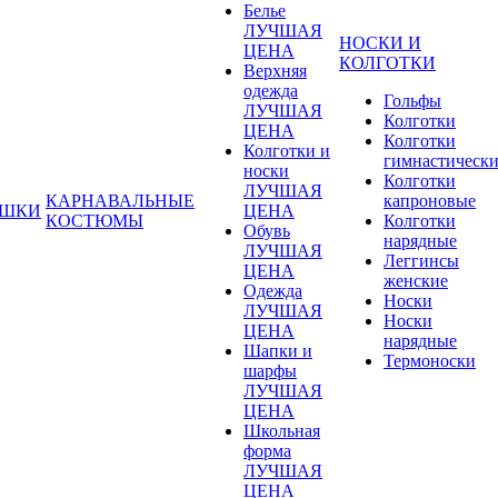
Белье
ЛУЧШАЯ
НОСКИ И
ЦЕНА
КОЛГОТКИ
Верхняя
одежда
Гольфы
ЛУЧШАЯ
Колготки
ЦЕНА
Колготки
Колготки и
гимнастическ
носки
Колготки
ЛУЧШАЯ
КАРНАВАЛЬНЫЕ
капроновые
УШКИ
ЦЕНА
КОСТЮМЫ
Колготки
Обувь
нарядные
ЛУЧШАЯ
Леггинсы
ЦЕНА
женские
Одежда
Носки
ЛУЧШАЯ
Носки
ЦЕНА
нарядные
Шапки и
Термоноски
шарфы
ЛУЧШАЯ
ЦЕНА
Школьная
форма
ЛУЧШАЯ
ЦЕНА