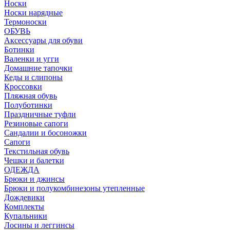
Носки
Носки нарядные
Термоноски
ОБУВЬ
Аксессуары для обуви
Ботинки
Валенки и угги
Домашние тапочки
Кеды и слипоны
Кроссовки
Пляжная обувь
Полуботинки
Праздничные туфли
Резиновые сапоги
Сандалии и босоножки
Сапоги
Текстильная обувь
Чешки и балетки
ОДЕЖДА
Брюки и джинсы
Брюки и полукомбинезоны утепленные
Дождевики
Комплекты
Купальники
Лосины и леггинсы