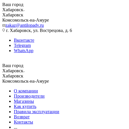
Ваш город
Хабаровск
Хабаровск
Комсомольск-на-Амуре
zakaz@antilopadv.ru
г. Хабаровск, ул. Вострецова, д. 6
Вконтакте
Telegram
WhatsApp
Ваш город
Хабаровск
Хабаровск
Комсомольск-на-Амуре
О компании
Производители
Магазины
Как купить
Правила эксплуатации
Возврат
Контакты
...