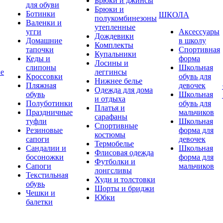
Брюки и джинсы
для обуви
Брюки и
Ботинки
ШКОЛА
полукомбинезоны
Валенки и
утепленные
угги
Аксессуары
Дождевики
Домашние
в школу
Комплекты
тапочки
Спортивная
Купальники
Кеды и
форма
Лосины и
слипоны
Школьная
ие
леггинсы
Кроссовки
обувь для
Нижнее белье
Пляжная
девочек
Одежда для дома
обувь
Школьная
и отдыха
Полуботинки
обувь для
Платья и
Праздничные
мальчиков
сарафаны
туфли
Школьная
Спортивные
Резиновые
форма для
костюмы
сапоги
девочек
Термобелье
Сандалии и
Школьная
Флисовая одежда
босоножки
форма для
Футболки и
Сапоги
мальчиков
лонгсливы
Текстильная
Худи и толстовки
обувь
Шорты и бриджи
Чешки и
Юбки
балетки