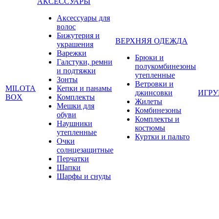
АКСЕССУАРЫ
Аксессуары для
волос
Бижутерия и
ВЕРХНЯЯ ОДЕЖДА
украшения
Варежки
Брюки и
Галстуки, ремни
полукомбинезоны
и подтяжки
утепленные
Зонты
Ветровки и
MILOTA
Кепки и панамы
джинсовки
ИГР
BOX
Комплекты
Жилеты
Мешки для
Комбинезоны
обуви
Комплекты и
Наушники
костюмы
утепленные
Куртки и пальто
Очки
солнцезащитные
Перчатки
Шапки
Шарфы и снуды