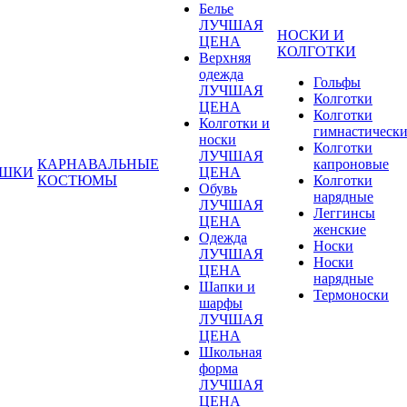
Белье
ЛУЧШАЯ
НОСКИ И
ЦЕНА
КОЛГОТКИ
Верхняя
одежда
Гольфы
ЛУЧШАЯ
Колготки
ЦЕНА
Колготки
Колготки и
гимнастическ
носки
Колготки
ЛУЧШАЯ
КАРНАВАЛЬНЫЕ
капроновые
УШКИ
ЦЕНА
КОСТЮМЫ
Колготки
Обувь
нарядные
ЛУЧШАЯ
Леггинсы
ЦЕНА
женские
Одежда
Носки
ЛУЧШАЯ
Носки
ЦЕНА
нарядные
Шапки и
Термоноски
шарфы
ЛУЧШАЯ
ЦЕНА
Школьная
форма
ЛУЧШАЯ
ЦЕНА