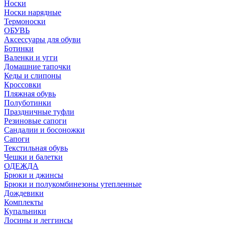
Носки
Носки нарядные
Термоноски
ОБУВЬ
Аксессуары для обуви
Ботинки
Валенки и угги
Домашние тапочки
Кеды и слипоны
Кроссовки
Пляжная обувь
Полуботинки
Праздничные туфли
Резиновые сапоги
Сандалии и босоножки
Сапоги
Текстильная обувь
Чешки и балетки
ОДЕЖДА
Брюки и джинсы
Брюки и полукомбинезоны утепленные
Дождевики
Комплекты
Купальники
Лосины и леггинсы