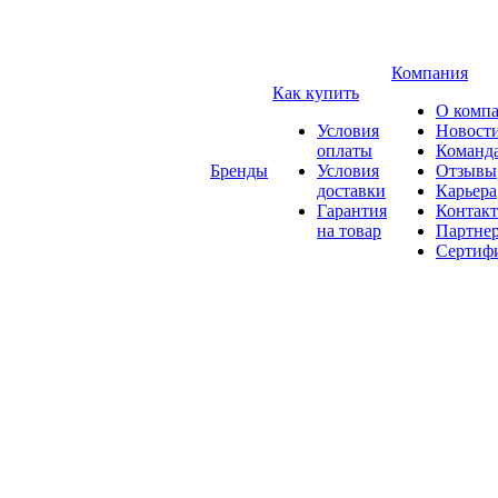
Компания
Как купить
О комп
Условия
Новост
оплаты
Команд
Бренды
Условия
Отзывы
доставки
Карьера
Гарантия
Контак
на товар
Партне
Сертиф