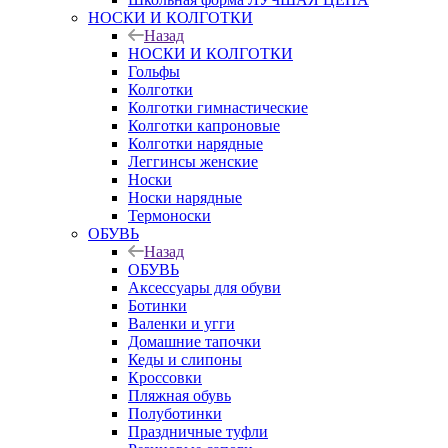
НОСКИ И КОЛГОТКИ
Назад
НОСКИ И КОЛГОТКИ
Гольфы
Колготки
Колготки гимнастические
Колготки капроновые
Колготки нарядные
Леггинсы женские
Носки
Носки нарядные
Термоноски
ОБУВЬ
Назад
ОБУВЬ
Аксессуары для обуви
Ботинки
Валенки и угги
Домашние тапочки
Кеды и слипоны
Кроссовки
Пляжная обувь
Полуботинки
Праздничные туфли