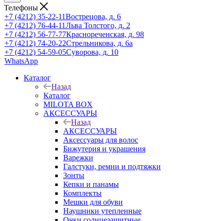
Телефоны
+7 (4212) 35-22-11
Вострецова, д. 6
+7 (4212) 76-44-11
Льва Толстого, д. 2
+7 (4212) 56-77-77
Краснореченская, д. 98
+7 (4212) 74-20-22
Стрельникова, д. 6а
+7 (4212) 54-59-05
Суворова, д. 10
WhatsApp
Каталог
Назад
Каталог
MILOTA BOX
АКСЕССУАРЫ
Назад
АКСЕССУАРЫ
Аксессуары для волос
Бижутерия и украшения
Варежки
Галстуки, ремни и подтяжки
Зонты
Кепки и панамы
Комплекты
Мешки для обуви
Наушники утепленные
Очки солнцезащитные