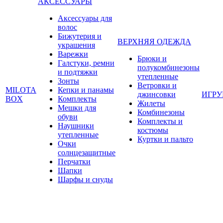
АКСЕССУАРЫ
Аксессуары для
волос
Бижутерия и
ВЕРХНЯЯ ОДЕЖДА
украшения
Варежки
Брюки и
Галстуки, ремни
полукомбинезоны
и подтяжки
утепленные
Зонты
Ветровки и
MILOTA
Кепки и панамы
джинсовки
ИГР
BOX
Комплекты
Жилеты
Мешки для
Комбинезоны
обуви
Комплекты и
Наушники
костюмы
утепленные
Куртки и пальто
Очки
солнцезащитные
Перчатки
Шапки
Шарфы и снуды