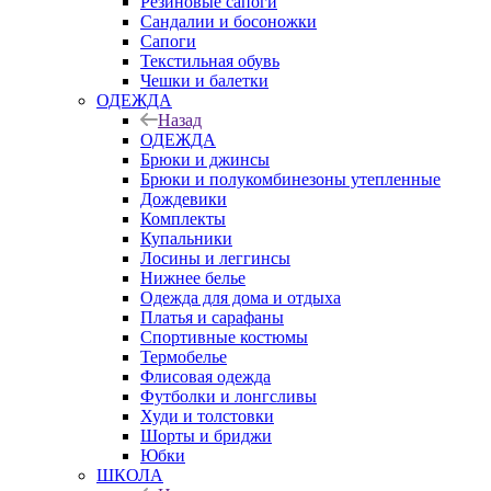
Резиновые сапоги
Сандалии и босоножки
Сапоги
Текстильная обувь
Чешки и балетки
ОДЕЖДА
Назад
ОДЕЖДА
Брюки и джинсы
Брюки и полукомбинезоны утепленные
Дождевики
Комплекты
Купальники
Лосины и леггинсы
Нижнее белье
Одежда для дома и отдыха
Платья и сарафаны
Спортивные костюмы
Термобелье
Флисовая одежда
Футболки и лонгсливы
Худи и толстовки
Шорты и бриджи
Юбки
ШКОЛА