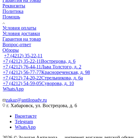
Гарантия на товар
Реквизиты
Политика
Помощь
Условия оплаты
Условия доставки
Гарантия на товар
Вопрос-ответ
Обзоры
+7 (4212) 35-22-11
+7 (4212) 35-22-11
Вострецова, д. 6
+7 (4212) 76-44-11
Льва Толстого, д. 2
+7 (4212) 56-77-77
Краснореченская, д. 98
+7 (4212) 74-20-22
Стрельникова, д. 6а
+7 (4212) 54-59-05
Суворова, д. 10
WhatsApp
zakaz@antilopadv.ru
г. Хабаровск, ул. Вострецова, д. 6
Вконтакте
Telegram
WhatsApp
2026 © Золотая Антилопа — интернет-магазин детской обуви