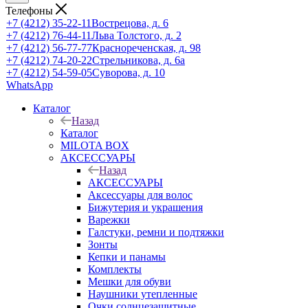
Телефоны
+7 (4212) 35-22-11
Вострецова, д. 6
+7 (4212) 76-44-11
Льва Толстого, д. 2
+7 (4212) 56-77-77
Краснореченская, д. 98
+7 (4212) 74-20-22
Стрельникова, д. 6а
+7 (4212) 54-59-05
Суворова, д. 10
WhatsApp
Каталог
Назад
Каталог
MILOTA BOX
АКСЕССУАРЫ
Назад
АКСЕССУАРЫ
Аксессуары для волос
Бижутерия и украшения
Варежки
Галстуки, ремни и подтяжки
Зонты
Кепки и панамы
Комплекты
Мешки для обуви
Наушники утепленные
Очки солнцезащитные