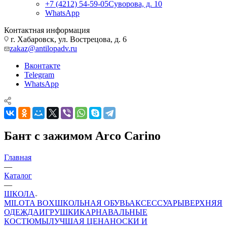
+7 (4212) 54-59-05
Суворова, д. 10
WhatsApp
Контактная информация
г. Хабаровск, ул. Вострецова, д. 6
zakaz@antilopadv.ru
Вконтакте
Telegram
WhatsApp
Бант с зажимом Arco Carino
Главная
—
Каталог
—
ШКОЛА
MILOTA BOX
ШКОЛЬНАЯ ОБУВЬ
АКСЕССУАРЫ
ВЕРХНЯЯ
ОДЕЖДА
ИГРУШКИ
КАРНАВАЛЬНЫЕ
КОСТЮМЫ
ЛУЧШАЯ ЦЕНА
НОСКИ И