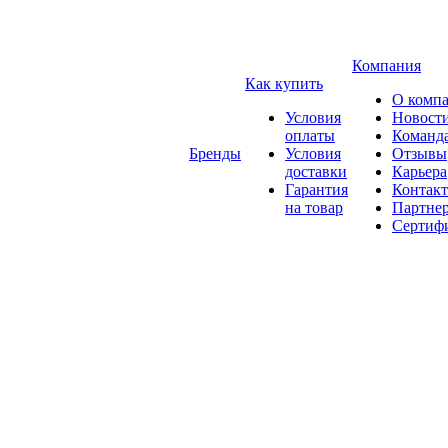
Компания
Как купить
О комп
Условия
Новост
оплаты
Команд
Бренды
Условия
Отзывы
доставки
Карьера
Гарантия
Контак
на товар
Партне
Сертиф