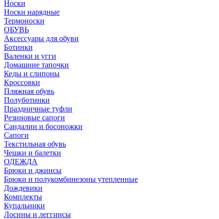
Носки
Носки нарядные
Термоноски
ОБУВЬ
Аксессуары для обуви
Ботинки
Валенки и угги
Домашние тапочки
Кеды и слипоны
Кроссовки
Пляжная обувь
Полуботинки
Праздничные туфли
Резиновые сапоги
Сандалии и босоножки
Сапоги
Текстильная обувь
Чешки и балетки
ОДЕЖДА
Брюки и джинсы
Брюки и полукомбинезоны утепленные
Дождевики
Комплекты
Купальники
Лосины и леггинсы