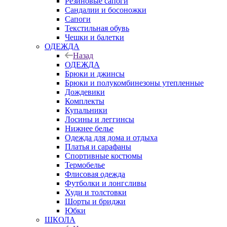
Резиновые сапоги
Сандалии и босоножки
Сапоги
Текстильная обувь
Чешки и балетки
ОДЕЖДА
Назад
ОДЕЖДА
Брюки и джинсы
Брюки и полукомбинезоны утепленные
Дождевики
Комплекты
Купальники
Лосины и леггинсы
Нижнее белье
Одежда для дома и отдыха
Платья и сарафаны
Спортивные костюмы
Термобелье
Флисовая одежда
Футболки и лонгсливы
Худи и толстовки
Шорты и бриджи
Юбки
ШКОЛА