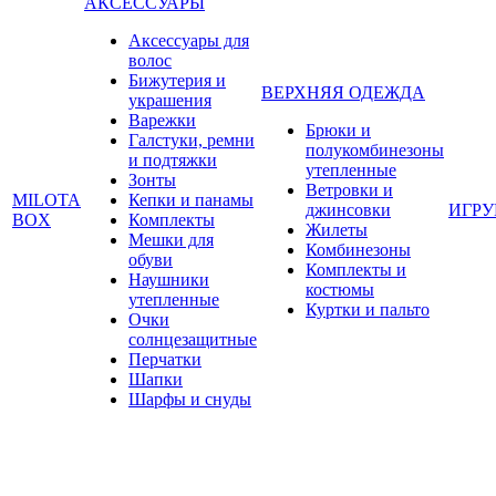
АКСЕССУАРЫ
Аксессуары для
волос
Бижутерия и
ВЕРХНЯЯ ОДЕЖДА
украшения
Варежки
Брюки и
Галстуки, ремни
полукомбинезоны
и подтяжки
утепленные
Зонты
Ветровки и
MILOTA
Кепки и панамы
джинсовки
ИГР
BOX
Комплекты
Жилеты
Мешки для
Комбинезоны
обуви
Комплекты и
Наушники
костюмы
утепленные
Куртки и пальто
Очки
солнцезащитные
Перчатки
Шапки
Шарфы и снуды