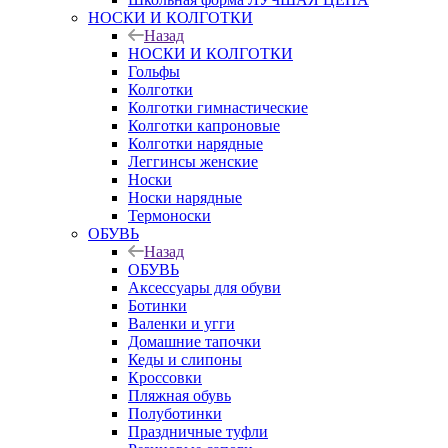
НОСКИ И КОЛГОТКИ
Назад
НОСКИ И КОЛГОТКИ
Гольфы
Колготки
Колготки гимнастические
Колготки капроновые
Колготки нарядные
Леггинсы женские
Носки
Носки нарядные
Термоноски
ОБУВЬ
Назад
ОБУВЬ
Аксессуары для обуви
Ботинки
Валенки и угги
Домашние тапочки
Кеды и слипоны
Кроссовки
Пляжная обувь
Полуботинки
Праздничные туфли