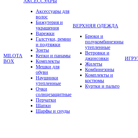
АКСЕССУАРЫ
Аксессуары для
волос
Бижутерия и
ВЕРХНЯЯ ОДЕЖДА
украшения
Варежки
Брюки и
Галстуки, ремни
полукомбинезоны
и подтяжки
утепленные
Зонты
Ветровки и
MILOTA
Кепки и панамы
джинсовки
ИГР
BOX
Комплекты
Жилеты
Мешки для
Комбинезоны
обуви
Комплекты и
Наушники
костюмы
утепленные
Куртки и пальто
Очки
солнцезащитные
Перчатки
Шапки
Шарфы и снуды