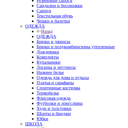
Резиновые сапоги
Сандалии и босоножки
Сапоги
Текстильная обувь
Чешки и балетки
ОДЕЖДА
Назад
ОДЕЖДА
Брюки и джинсы
Брюки и полукомбинезоны утепленные
Дождевики
Комплекты
Купальники
Лосины и леггинсы
Нижнее белье
Одежда для дома и отдыха
Платья и сарафаны
Спортивные костюмы
Термобелье
Флисовая одежда
Футболки и лонгсливы
Худи и толстовки
Шорты и бриджи
Юбки
ШКОЛА