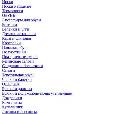
Носки
Носки нарядные
Термоноски
ОБУВЬ
Аксессуары для обуви
Ботинки
Валенки и угги
Домашние тапочки
Кеды и слипоны
Кроссовки
Пляжная обувь
Полуботинки
Праздничные туфли
Резиновые сапоги
Сандалии и босоножки
Сапоги
Текстильная обувь
Чешки и балетки
ОДЕЖДА
Брюки и джинсы
Брюки и полукомбинезоны утепленные
Дождевики
Комплекты
Купальники
Лосины и леггинсы