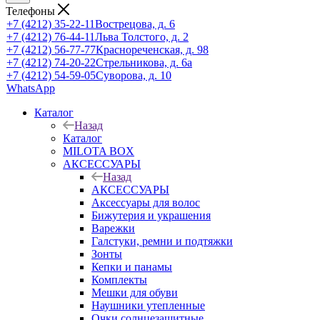
Телефоны
+7 (4212) 35-22-11
Вострецова, д. 6
+7 (4212) 76-44-11
Льва Толстого, д. 2
+7 (4212) 56-77-77
Краснореченская, д. 98
+7 (4212) 74-20-22
Стрельникова, д. 6а
+7 (4212) 54-59-05
Суворова, д. 10
WhatsApp
Каталог
Назад
Каталог
MILOTA BOX
АКСЕССУАРЫ
Назад
АКСЕССУАРЫ
Аксессуары для волос
Бижутерия и украшения
Варежки
Галстуки, ремни и подтяжки
Зонты
Кепки и панамы
Комплекты
Мешки для обуви
Наушники утепленные
Очки солнцезащитные