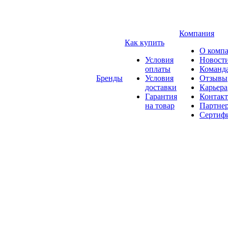
Компания
Как купить
О комп
Условия
Новост
оплаты
Команд
Бренды
Условия
Отзывы
доставки
Карьера
Гарантия
Контак
на товар
Партне
Сертиф