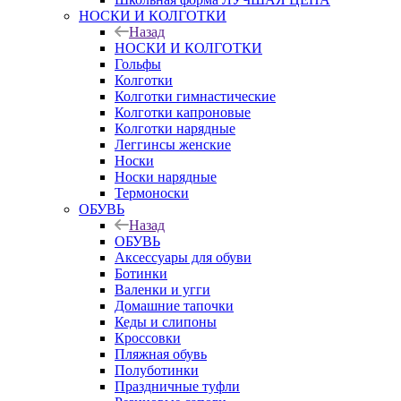
НОСКИ И КОЛГОТКИ
Назад
НОСКИ И КОЛГОТКИ
Гольфы
Колготки
Колготки гимнастические
Колготки капроновые
Колготки нарядные
Леггинсы женские
Носки
Носки нарядные
Термоноски
ОБУВЬ
Назад
ОБУВЬ
Аксессуары для обуви
Ботинки
Валенки и угги
Домашние тапочки
Кеды и слипоны
Кроссовки
Пляжная обувь
Полуботинки
Праздничные туфли