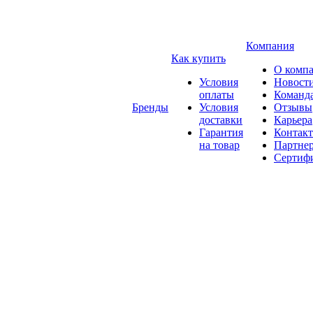
Компания
Как купить
О комп
Условия
Новост
оплаты
Команд
Бренды
Условия
Отзывы
доставки
Карьера
Гарантия
Контак
на товар
Партне
Сертиф