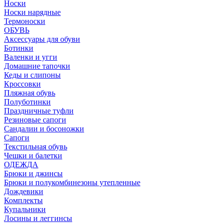
Носки
Носки нарядные
Термоноски
ОБУВЬ
Аксессуары для обуви
Ботинки
Валенки и угги
Домашние тапочки
Кеды и слипоны
Кроссовки
Пляжная обувь
Полуботинки
Праздничные туфли
Резиновые сапоги
Сандалии и босоножки
Сапоги
Текстильная обувь
Чешки и балетки
ОДЕЖДА
Брюки и джинсы
Брюки и полукомбинезоны утепленные
Дождевики
Комплекты
Купальники
Лосины и леггинсы