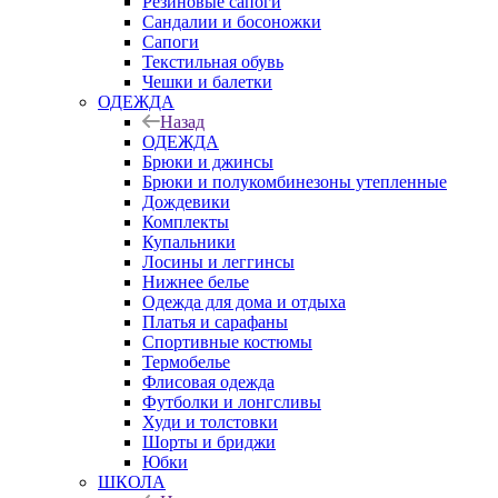
Резиновые сапоги
Сандалии и босоножки
Сапоги
Текстильная обувь
Чешки и балетки
ОДЕЖДА
Назад
ОДЕЖДА
Брюки и джинсы
Брюки и полукомбинезоны утепленные
Дождевики
Комплекты
Купальники
Лосины и леггинсы
Нижнее белье
Одежда для дома и отдыха
Платья и сарафаны
Спортивные костюмы
Термобелье
Флисовая одежда
Футболки и лонгсливы
Худи и толстовки
Шорты и бриджи
Юбки
ШКОЛА