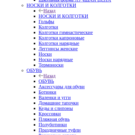
НОСКИ И КОЛГОТКИ
Назад
НОСКИ И КОЛГОТКИ
Гольфы
Колготки
Колготки гимнастические
Колготки капроновые
Колготки нарядные
Леггинсы женские
Носки
Носки нарядные
Термоноски
ОБУВЬ
Назад
ОБУВЬ
Аксессуары для обуви
Ботинки
Валенки и угги
Домашние тапочки
Кеды и слипоны
Кроссовки
Пляжная обувь
Полуботинки
Праздничные туфли