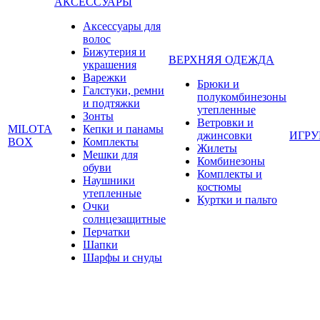
АКСЕССУАРЫ
Аксессуары для
волос
Бижутерия и
ВЕРХНЯЯ ОДЕЖДА
украшения
Варежки
Брюки и
Галстуки, ремни
полукомбинезоны
и подтяжки
утепленные
Зонты
Ветровки и
MILOTA
Кепки и панамы
джинсовки
ИГР
BOX
Комплекты
Жилеты
Мешки для
Комбинезоны
обуви
Комплекты и
Наушники
костюмы
утепленные
Куртки и пальто
Очки
солнцезащитные
Перчатки
Шапки
Шарфы и снуды