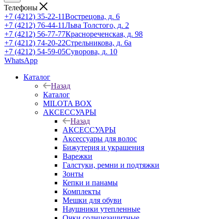
Телефоны
+7 (4212) 35-22-11
Вострецова, д. 6
+7 (4212) 76-44-11
Льва Толстого, д. 2
+7 (4212) 56-77-77
Краснореченская, д. 98
+7 (4212) 74-20-22
Стрельникова, д. 6а
+7 (4212) 54-59-05
Суворова, д. 10
WhatsApp
Каталог
Назад
Каталог
MILOTA BOX
АКСЕССУАРЫ
Назад
АКСЕССУАРЫ
Аксессуары для волос
Бижутерия и украшения
Варежки
Галстуки, ремни и подтяжки
Зонты
Кепки и панамы
Комплекты
Мешки для обуви
Наушники утепленные
Очки солнцезащитные