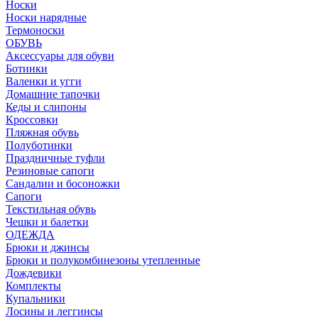
Носки
Носки нарядные
Термоноски
ОБУВЬ
Аксессуары для обуви
Ботинки
Валенки и угги
Домашние тапочки
Кеды и слипоны
Кроссовки
Пляжная обувь
Полуботинки
Праздничные туфли
Резиновые сапоги
Сандалии и босоножки
Сапоги
Текстильная обувь
Чешки и балетки
ОДЕЖДА
Брюки и джинсы
Брюки и полукомбинезоны утепленные
Дождевики
Комплекты
Купальники
Лосины и леггинсы