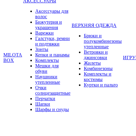
АКСЕССУАРЫ
Аксессуары для
волос
Бижутерия и
ВЕРХНЯЯ ОДЕЖДА
украшения
Варежки
Брюки и
Галстуки, ремни
полукомбинезоны
и подтяжки
утепленные
Зонты
Ветровки и
MILOTA
Кепки и панамы
джинсовки
ИГР
BOX
Комплекты
Жилеты
Мешки для
Комбинезоны
обуви
Комплекты и
Наушники
костюмы
утепленные
Куртки и пальто
Очки
солнцезащитные
Перчатки
Шапки
Шарфы и снуды