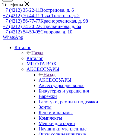
Телефоны
+7 (4212) 35-22-11
Вострецова, д. 6
+7 (4212) 76-44-11
Льва Толстого, д. 2
+7 (4212) 56-77-77
Краснореченская, д. 98
+7 (4212) 74-20-22
Стрельникова, д. 6а
+7 (4212) 54-59-05
Суворова, д. 10
WhatsApp
Каталог
Назад
Каталог
MILOTA BOX
АКСЕССУАРЫ
Назад
АКСЕССУАРЫ
Аксессуары для волос
Бижутерия и украшения
Варежки
Галстуки, ремни и подтяжки
Зонты
Кепки и панамы
Комплекты
Мешки для обуви
Наушники утепленные
Очки солнцезащитные