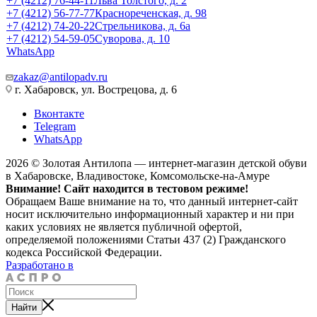
+7 (4212) 76-44-11
Льва Толстого, д. 2
+7 (4212) 56-77-77
Краснореченская, д. 98
+7 (4212) 74-20-22
Стрельникова, д. 6а
+7 (4212) 54-59-05
Суворова, д. 10
WhatsApp
zakaz@antilopadv.ru
г. Хабаровск, ул. Вострецова, д. 6
Вконтакте
Telegram
WhatsApp
2026 © Золотая Антилопа — интернет-магазин детской обуви
в Хабаровске, Владивостоке, Комсомольске-на-Амуре
Внимание! Сайт находится в тестовом режиме!
Обращаем Ваше внимание на то, что данный интернет-сайт
носит исключительно информационный характер и ни при
каких условиях не является публичной офертой,
определяемой положениями Статьи 437 (2) Гражданского
кодекса Российской Федерации.
Разработано в
Найти