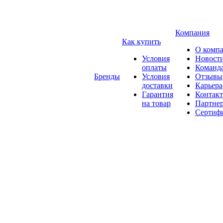
Компания
Как купить
О комп
Условия
Новост
оплаты
Команд
Бренды
Условия
Отзывы
доставки
Карьера
Гарантия
Контак
на товар
Партне
Сертиф