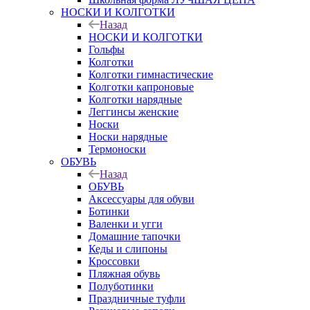
НОСКИ И КОЛГОТКИ
Назад
НОСКИ И КОЛГОТКИ
Гольфы
Колготки
Колготки гимнастические
Колготки капроновые
Колготки нарядные
Леггинсы женские
Носки
Носки нарядные
Термоноски
ОБУВЬ
Назад
ОБУВЬ
Аксессуары для обуви
Ботинки
Валенки и угги
Домашние тапочки
Кеды и слипоны
Кроссовки
Пляжная обувь
Полуботинки
Праздничные туфли