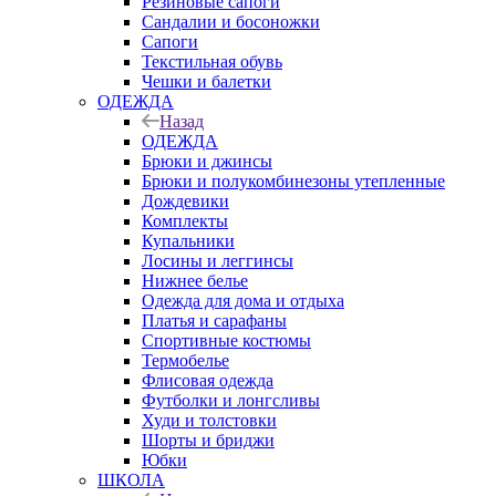
Резиновые сапоги
Сандалии и босоножки
Сапоги
Текстильная обувь
Чешки и балетки
ОДЕЖДА
Назад
ОДЕЖДА
Брюки и джинсы
Брюки и полукомбинезоны утепленные
Дождевики
Комплекты
Купальники
Лосины и леггинсы
Нижнее белье
Одежда для дома и отдыха
Платья и сарафаны
Спортивные костюмы
Термобелье
Флисовая одежда
Футболки и лонгсливы
Худи и толстовки
Шорты и бриджи
Юбки
ШКОЛА