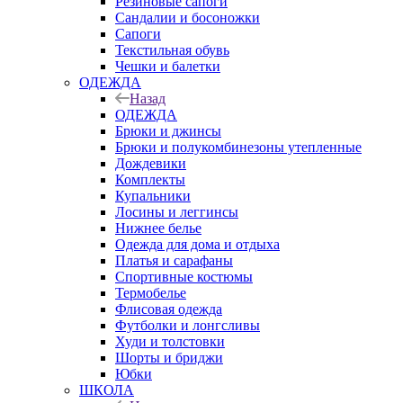
Резиновые сапоги
Сандалии и босоножки
Сапоги
Текстильная обувь
Чешки и балетки
ОДЕЖДА
Назад
ОДЕЖДА
Брюки и джинсы
Брюки и полукомбинезоны утепленные
Дождевики
Комплекты
Купальники
Лосины и леггинсы
Нижнее белье
Одежда для дома и отдыха
Платья и сарафаны
Спортивные костюмы
Термобелье
Флисовая одежда
Футболки и лонгсливы
Худи и толстовки
Шорты и бриджи
Юбки
ШКОЛА