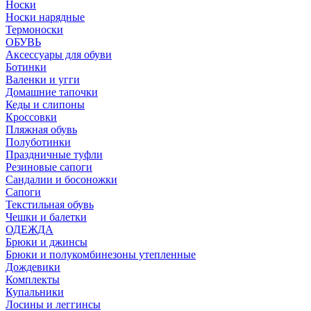
Носки
Носки нарядные
Термоноски
ОБУВЬ
Аксессуары для обуви
Ботинки
Валенки и угги
Домашние тапочки
Кеды и слипоны
Кроссовки
Пляжная обувь
Полуботинки
Праздничные туфли
Резиновые сапоги
Сандалии и босоножки
Сапоги
Текстильная обувь
Чешки и балетки
ОДЕЖДА
Брюки и джинсы
Брюки и полукомбинезоны утепленные
Дождевики
Комплекты
Купальники
Лосины и леггинсы