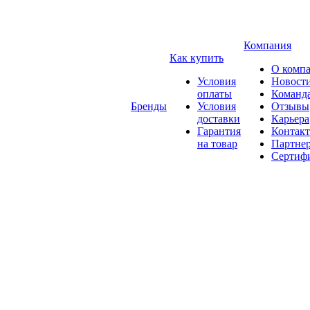
Компания
Как купить
О комп
Условия
Новост
оплаты
Команд
Бренды
Условия
Отзывы
доставки
Карьера
Гарантия
Контак
на товар
Партне
Сертиф