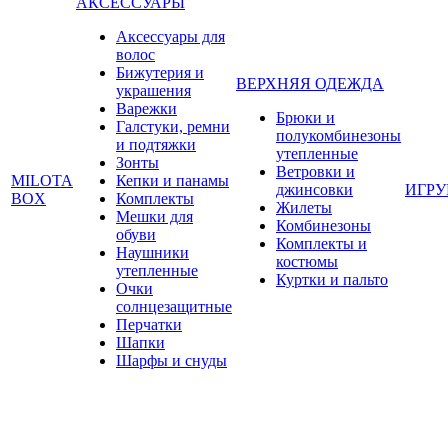
АКСЕССУАРЫ
Аксессуары для
волос
Бижутерия и
ВЕРХНЯЯ ОДЕЖДА
украшения
Варежки
Брюки и
Галстуки, ремни
полукомбинезоны
и подтяжки
утепленные
Зонты
Ветровки и
MILOTA
Кепки и панамы
джинсовки
ИГР
BOX
Комплекты
Жилеты
Мешки для
Комбинезоны
обуви
Комплекты и
Наушники
костюмы
утепленные
Куртки и пальто
Очки
солнцезащитные
Перчатки
Шапки
Шарфы и снуды