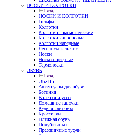
НОСКИ И КОЛГОТКИ
Назад
НОСКИ И КОЛГОТКИ
Гольфы
Колготки
Колготки гимнастические
Колготки капроновые
Колготки нарядные
Леггинсы женские
Носки
Носки нарядные
Термоноски
ОБУВЬ
Назад
ОБУВЬ
Аксессуары для обуви
Ботинки
Валенки и угги
Домашние тапочки
Кеды и слипоны
Кроссовки
Пляжная обувь
Полуботинки
Праздничные туфли