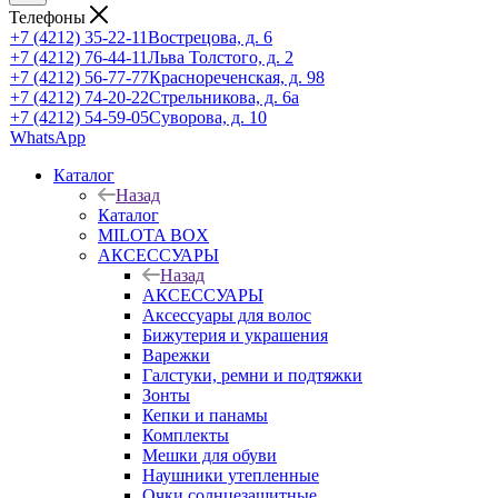
Телефоны
+7 (4212) 35-22-11
Вострецова, д. 6
+7 (4212) 76-44-11
Льва Толстого, д. 2
+7 (4212) 56-77-77
Краснореченская, д. 98
+7 (4212) 74-20-22
Стрельникова, д. 6а
+7 (4212) 54-59-05
Суворова, д. 10
WhatsApp
Каталог
Назад
Каталог
MILOTA BOX
АКСЕССУАРЫ
Назад
АКСЕССУАРЫ
Аксессуары для волос
Бижутерия и украшения
Варежки
Галстуки, ремни и подтяжки
Зонты
Кепки и панамы
Комплекты
Мешки для обуви
Наушники утепленные
Очки солнцезащитные