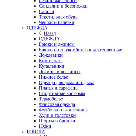
Резиновые сапоги
Сандалии и босоножки
Сапоги
Текстильная обувь
Чешки и балетки
ОДЕЖДА
Назад
ОДЕЖДА
Брюки и джинсы
Брюки и полукомбинезоны утепленные
Дождевики
Комплекты
Купальники
Лосины и леггинсы
Нижнее белье
Одежда для дома и отдыха
Платья и сарафаны
Спортивные костюмы
Термобелье
Флисовая одежда
Футболки и лонгсливы
Худи и толстовки
Шорты и бриджи
Юбки
ШКОЛА