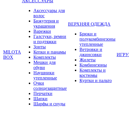
АКСЕССУАРЫ
Аксессуары для
волос
Бижутерия и
ВЕРХНЯЯ ОДЕЖДА
украшения
Варежки
Брюки и
Галстуки, ремни
полукомбинезоны
и подтяжки
утепленные
Зонты
Ветровки и
MILOTA
Кепки и панамы
джинсовки
ИГР
BOX
Комплекты
Жилеты
Мешки для
Комбинезоны
обуви
Комплекты и
Наушники
костюмы
утепленные
Куртки и пальто
Очки
солнцезащитные
Перчатки
Шапки
Шарфы и снуды