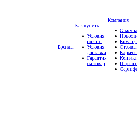
Компания
Как купить
О комп
Условия
Новост
оплаты
Команд
Бренды
Условия
Отзывы
доставки
Карьера
Гарантия
Контак
на товар
Партне
Сертиф