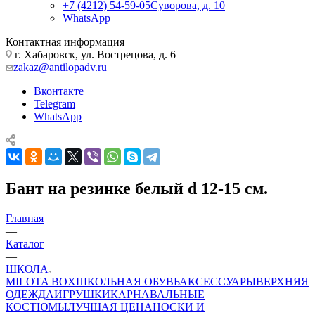
+7 (4212) 54-59-05
Суворова, д. 10
WhatsApp
Контактная информация
г. Хабаровск, ул. Вострецова, д. 6
zakaz@antilopadv.ru
Вконтакте
Telegram
WhatsApp
Бант на резинке белый d 12-15 см.
Главная
—
Каталог
—
ШКОЛА
MILOTA BOX
ШКОЛЬНАЯ ОБУВЬ
АКСЕССУАРЫ
ВЕРХНЯЯ
ОДЕЖДА
ИГРУШКИ
КАРНАВАЛЬНЫЕ
КОСТЮМЫ
ЛУЧШАЯ ЦЕНА
НОСКИ И