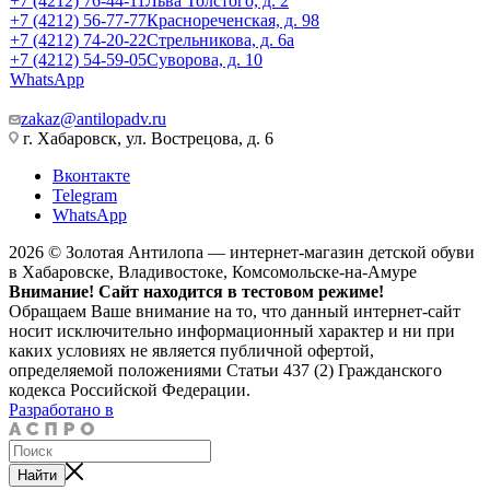
+7 (4212) 76-44-11
Льва Толстого, д. 2
+7 (4212) 56-77-77
Краснореченская, д. 98
+7 (4212) 74-20-22
Стрельникова, д. 6а
+7 (4212) 54-59-05
Суворова, д. 10
WhatsApp
zakaz@antilopadv.ru
г. Хабаровск, ул. Вострецова, д. 6
Вконтакте
Telegram
WhatsApp
2026 © Золотая Антилопа — интернет-магазин детской обуви
в Хабаровске, Владивостоке, Комсомольске-на-Амуре
Внимание! Сайт находится в тестовом режиме!
Обращаем Ваше внимание на то, что данный интернет-сайт
носит исключительно информационный характер и ни при
каких условиях не является публичной офертой,
определяемой положениями Статьи 437 (2) Гражданского
кодекса Российской Федерации.
Разработано в
Найти