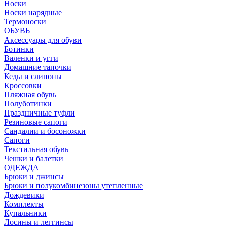
Носки
Носки нарядные
Термоноски
ОБУВЬ
Аксессуары для обуви
Ботинки
Валенки и угги
Домашние тапочки
Кеды и слипоны
Кроссовки
Пляжная обувь
Полуботинки
Праздничные туфли
Резиновые сапоги
Сандалии и босоножки
Сапоги
Текстильная обувь
Чешки и балетки
ОДЕЖДА
Брюки и джинсы
Брюки и полукомбинезоны утепленные
Дождевики
Комплекты
Купальники
Лосины и леггинсы