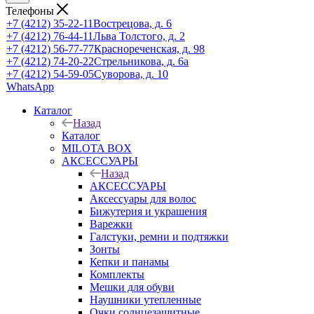
Телефоны
+7 (4212) 35-22-11
Вострецова, д. 6
+7 (4212) 76-44-11
Льва Толстого, д. 2
+7 (4212) 56-77-77
Краснореченская, д. 98
+7 (4212) 74-20-22
Стрельникова, д. 6а
+7 (4212) 54-59-05
Суворова, д. 10
WhatsApp
Каталог
Назад
Каталог
MILOTA BOX
АКСЕССУАРЫ
Назад
АКСЕССУАРЫ
Аксессуары для волос
Бижутерия и украшения
Варежки
Галстуки, ремни и подтяжки
Зонты
Кепки и панамы
Комплекты
Мешки для обуви
Наушники утепленные
Очки солнцезащитные