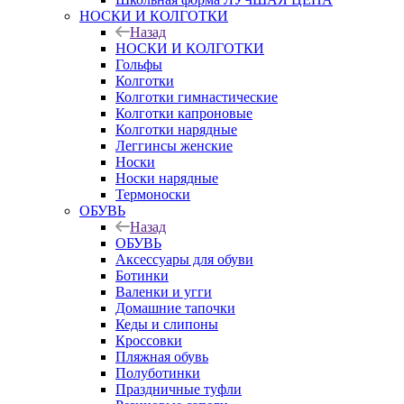
НОСКИ И КОЛГОТКИ
Назад
НОСКИ И КОЛГОТКИ
Гольфы
Колготки
Колготки гимнастические
Колготки капроновые
Колготки нарядные
Леггинсы женские
Носки
Носки нарядные
Термоноски
ОБУВЬ
Назад
ОБУВЬ
Аксессуары для обуви
Ботинки
Валенки и угги
Домашние тапочки
Кеды и слипоны
Кроссовки
Пляжная обувь
Полуботинки
Праздничные туфли