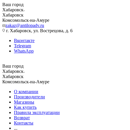
Ваш город
Хабаровск
Хабаровск
Комсомольск-на-Амуре
zakaz@antilopadv.ru
г. Хабаровск, ул. Вострецова, д. 6
Вконтакте
Telegram
WhatsApp
Ваш город
Хабаровск
Хабаровск
Комсомольск-на-Амуре
О компании
Производители
Магазины
Как купить
Правила эксплуатации
Возврат
Контакты
...