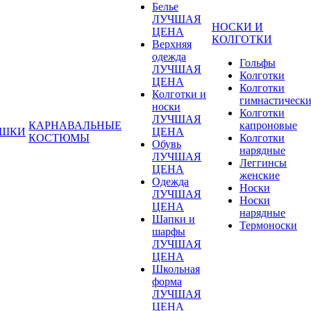
Белье
ЛУЧШАЯ
НОСКИ И
ЦЕНА
КОЛГОТКИ
Верхняя
одежда
Гольфы
ЛУЧШАЯ
Колготки
ЦЕНА
Колготки
Колготки и
гимнастическ
носки
Колготки
ЛУЧШАЯ
КАРНАВАЛЬНЫЕ
капроновые
УШКИ
ЦЕНА
КОСТЮМЫ
Колготки
Обувь
нарядные
ЛУЧШАЯ
Леггинсы
ЦЕНА
женские
Одежда
Носки
ЛУЧШАЯ
Носки
ЦЕНА
нарядные
Шапки и
Термоноски
шарфы
ЛУЧШАЯ
ЦЕНА
Школьная
форма
ЛУЧШАЯ
ЦЕНА