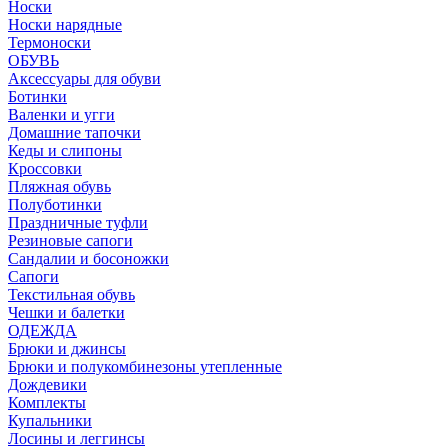
Носки
Носки нарядные
Термоноски
ОБУВЬ
Аксессуары для обуви
Ботинки
Валенки и угги
Домашние тапочки
Кеды и слипоны
Кроссовки
Пляжная обувь
Полуботинки
Праздничные туфли
Резиновые сапоги
Сандалии и босоножки
Сапоги
Текстильная обувь
Чешки и балетки
ОДЕЖДА
Брюки и джинсы
Брюки и полукомбинезоны утепленные
Дождевики
Комплекты
Купальники
Лосины и леггинсы