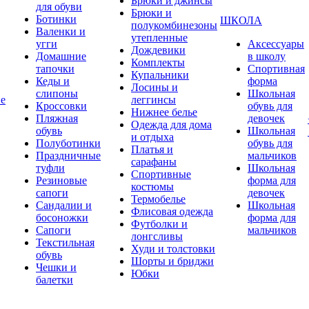
Брюки и джинсы
для обуви
Брюки и
Ботинки
ШКОЛА
полукомбинезоны
Валенки и
утепленные
угги
Аксессуары
Дождевики
Домашние
в школу
Комплекты
тапочки
Спортивная
Купальники
Кеды и
форма
Лосины и
слипоны
Школьная
ие
леггинсы
Кроссовки
обувь для
Нижнее белье
Пляжная
девочек
Одежда для дома
обувь
Школьная
и отдыха
Полуботинки
обувь для
Платья и
Праздничные
мальчиков
сарафаны
туфли
Школьная
Спортивные
Резиновые
форма для
костюмы
сапоги
девочек
Термобелье
Сандалии и
Школьная
Флисовая одежда
босоножки
форма для
Футболки и
Сапоги
мальчиков
лонгсливы
Текстильная
Худи и толстовки
обувь
Шорты и бриджи
Чешки и
Юбки
балетки