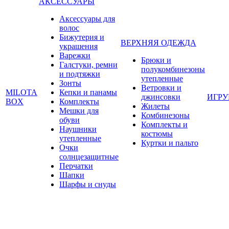
АКСЕССУАРЫ
Аксессуары для
волос
Бижутерия и
ВЕРХНЯЯ ОДЕЖДА
украшения
Варежки
Брюки и
Галстуки, ремни
полукомбинезоны
и подтяжки
утепленные
Зонты
Ветровки и
MILOTA
Кепки и панамы
джинсовки
ИГР
BOX
Комплекты
Жилеты
Мешки для
Комбинезоны
обуви
Комплекты и
Наушники
костюмы
утепленные
Куртки и пальто
Очки
солнцезащитные
Перчатки
Шапки
Шарфы и снуды