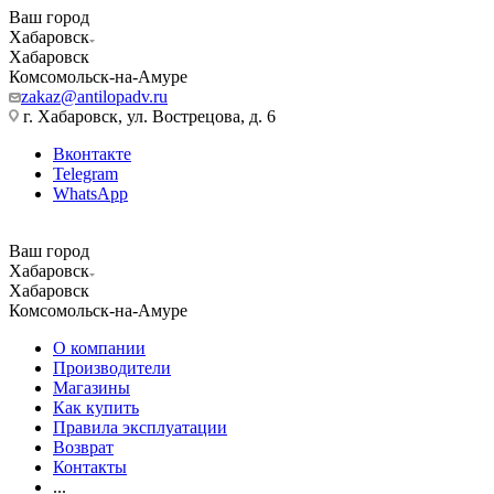
Ваш город
Хабаровск
Хабаровск
Комсомольск-на-Амуре
zakaz@antilopadv.ru
г. Хабаровск, ул. Вострецова, д. 6
Вконтакте
Telegram
WhatsApp
Ваш город
Хабаровск
Хабаровск
Комсомольск-на-Амуре
О компании
Производители
Магазины
Как купить
Правила эксплуатации
Возврат
Контакты
...