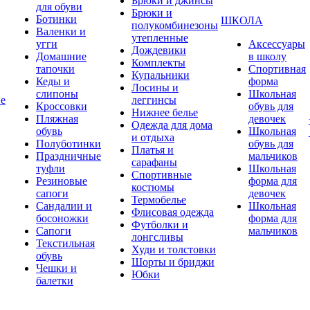
Брюки и джинсы
для обуви
Брюки и
Ботинки
ШКОЛА
полукомбинезоны
Валенки и
утепленные
угги
Аксессуары
Дождевики
Домашние
в школу
Комплекты
тапочки
Спортивная
Купальники
Кеды и
форма
Лосины и
слипоны
Школьная
ие
леггинсы
Кроссовки
обувь для
Нижнее белье
Пляжная
девочек
Одежда для дома
обувь
Школьная
и отдыха
Полуботинки
обувь для
Платья и
Праздничные
мальчиков
сарафаны
туфли
Школьная
Спортивные
Резиновые
форма для
костюмы
сапоги
девочек
Термобелье
Сандалии и
Школьная
Флисовая одежда
босоножки
форма для
Футболки и
Сапоги
мальчиков
лонгсливы
Текстильная
Худи и толстовки
обувь
Шорты и бриджи
Чешки и
Юбки
балетки