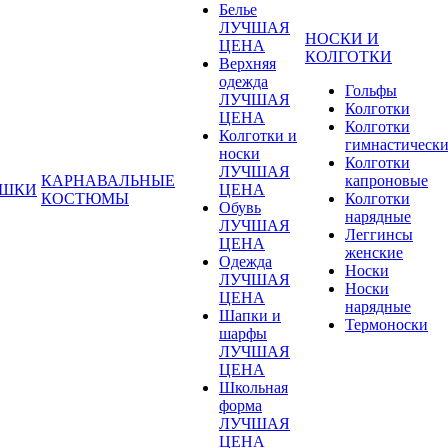
Белье
ЛУЧШАЯ
НОСКИ И
ЦЕНА
КОЛГОТКИ
Верхняя
одежда
Гольфы
ЛУЧШАЯ
Колготки
ЦЕНА
Колготки
Колготки и
гимнастическ
носки
Колготки
ЛУЧШАЯ
КАРНАВАЛЬНЫЕ
капроновые
УШКИ
ЦЕНА
КОСТЮМЫ
Колготки
Обувь
нарядные
ЛУЧШАЯ
Леггинсы
ЦЕНА
женские
Одежда
Носки
ЛУЧШАЯ
Носки
ЦЕНА
нарядные
Шапки и
Термоноски
шарфы
ЛУЧШАЯ
ЦЕНА
Школьная
форма
ЛУЧШАЯ
ЦЕНА