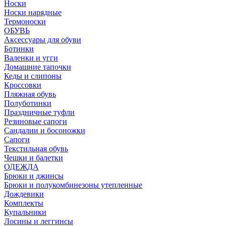
Носки
Носки нарядные
Термоноски
ОБУВЬ
Аксессуары для обуви
Ботинки
Валенки и угги
Домашние тапочки
Кеды и слипоны
Кроссовки
Пляжная обувь
Полуботинки
Праздничные туфли
Резиновые сапоги
Сандалии и босоножки
Сапоги
Текстильная обувь
Чешки и балетки
ОДЕЖДА
Брюки и джинсы
Брюки и полукомбинезоны утепленные
Дождевики
Комплекты
Купальники
Лосины и леггинсы