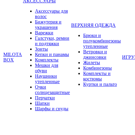
АКСЕССУАРЫ
Аксессуары для
волос
Бижутерия и
ВЕРХНЯЯ ОДЕЖДА
украшения
Варежки
Брюки и
Галстуки, ремни
полукомбинезоны
и подтяжки
утепленные
Зонты
Ветровки и
MILOTA
Кепки и панамы
джинсовки
ИГР
BOX
Комплекты
Жилеты
Мешки для
Комбинезоны
обуви
Комплекты и
Наушники
костюмы
утепленные
Куртки и пальто
Очки
солнцезащитные
Перчатки
Шапки
Шарфы и снуды