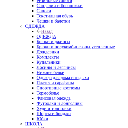
Резиновые сапоги
Сандалии и босоножки
Сапоги
Текстильная обувь
Чешки и балетки
ОДЕЖДА
Назад
ОДЕЖДА
Брюки и джинсы
Брюки и полукомбинезоны утепленные
Дождевики
Комплекты
Купальники
Лосины и леггинсы
Нижнее белье
Одежда для дома и отдыха
Платья и сарафаны
Спортивные костюмы
Термобелье
Флисовая одежда
Футболки и лонгсливы
Худи и толстовки
Шорты и бриджи
Юбки
ШКОЛА