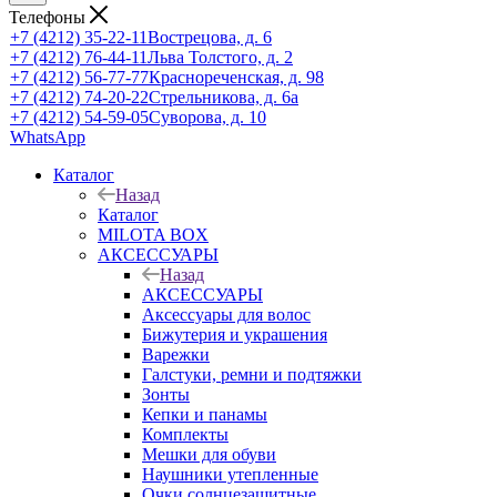
Телефоны
+7 (4212) 35-22-11
Вострецова, д. 6
+7 (4212) 76-44-11
Льва Толстого, д. 2
+7 (4212) 56-77-77
Краснореченская, д. 98
+7 (4212) 74-20-22
Стрельникова, д. 6а
+7 (4212) 54-59-05
Суворова, д. 10
WhatsApp
Каталог
Назад
Каталог
MILOTA BOX
АКСЕССУАРЫ
Назад
АКСЕССУАРЫ
Аксессуары для волос
Бижутерия и украшения
Варежки
Галстуки, ремни и подтяжки
Зонты
Кепки и панамы
Комплекты
Мешки для обуви
Наушники утепленные
Очки солнцезащитные