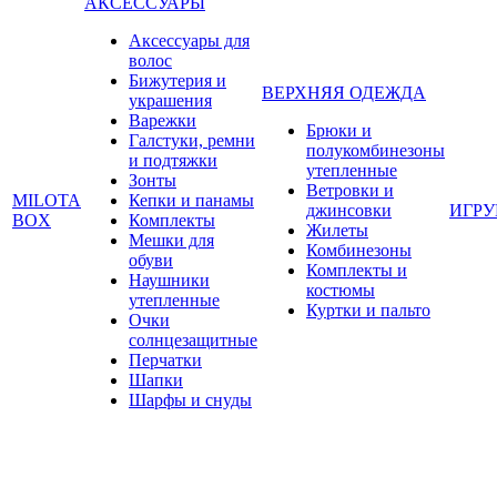
АКСЕССУАРЫ
Аксессуары для
волос
Бижутерия и
ВЕРХНЯЯ ОДЕЖДА
украшения
Варежки
Брюки и
Галстуки, ремни
полукомбинезоны
и подтяжки
утепленные
Зонты
Ветровки и
MILOTA
Кепки и панамы
джинсовки
ИГР
BOX
Комплекты
Жилеты
Мешки для
Комбинезоны
обуви
Комплекты и
Наушники
костюмы
утепленные
Куртки и пальто
Очки
солнцезащитные
Перчатки
Шапки
Шарфы и снуды