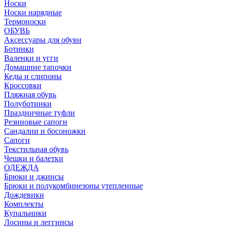
Носки
Носки нарядные
Термоноски
ОБУВЬ
Аксессуары для обуви
Ботинки
Валенки и угги
Домашние тапочки
Кеды и слипоны
Кроссовки
Пляжная обувь
Полуботинки
Праздничные туфли
Резиновые сапоги
Сандалии и босоножки
Сапоги
Текстильная обувь
Чешки и балетки
ОДЕЖДА
Брюки и джинсы
Брюки и полукомбинезоны утепленные
Дождевики
Комплекты
Купальники
Лосины и леггинсы