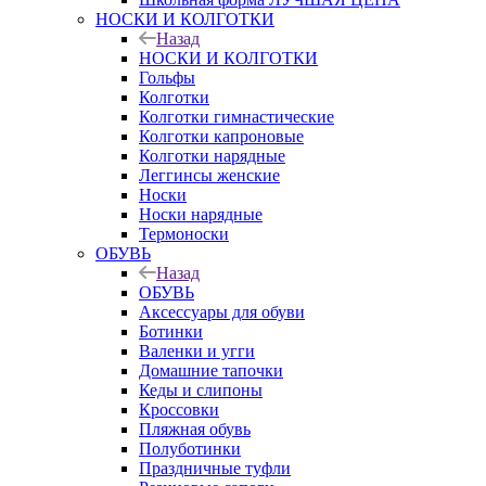
НОСКИ И КОЛГОТКИ
Назад
НОСКИ И КОЛГОТКИ
Гольфы
Колготки
Колготки гимнастические
Колготки капроновые
Колготки нарядные
Леггинсы женские
Носки
Носки нарядные
Термоноски
ОБУВЬ
Назад
ОБУВЬ
Аксессуары для обуви
Ботинки
Валенки и угги
Домашние тапочки
Кеды и слипоны
Кроссовки
Пляжная обувь
Полуботинки
Праздничные туфли