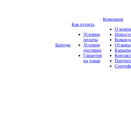
Компания
Как купить
О комп
Условия
Новост
оплаты
Команд
Бренды
Условия
Отзывы
доставки
Карьера
Гарантия
Контак
на товар
Партне
Сертиф