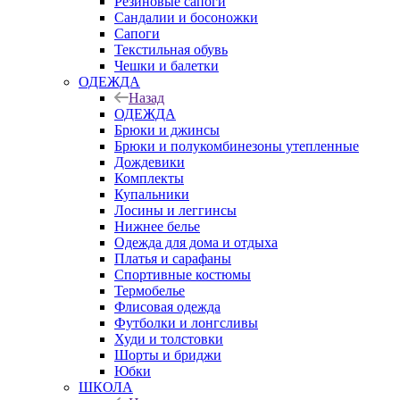
Резиновые сапоги
Сандалии и босоножки
Сапоги
Текстильная обувь
Чешки и балетки
ОДЕЖДА
Назад
ОДЕЖДА
Брюки и джинсы
Брюки и полукомбинезоны утепленные
Дождевики
Комплекты
Купальники
Лосины и леггинсы
Нижнее белье
Одежда для дома и отдыха
Платья и сарафаны
Спортивные костюмы
Термобелье
Флисовая одежда
Футболки и лонгсливы
Худи и толстовки
Шорты и бриджи
Юбки
ШКОЛА