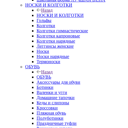
НОСКИ И КОЛГОТКИ
Назад
НОСКИ И КОЛГОТКИ
Гольфы
Колготки
Колготки гимнастические
Колготки капроновые
Колготки нарядные
Леггинсы женские
Носки
Носки нарядные
Термоноски
ОБУВЬ
Назад
ОБУВЬ
Аксессуары для обуви
Ботинки
Валенки и угги
Домашние тапочки
Кеды и слипоны
Кроссовки
Пляжная обувь
Полуботинки
Праздничные туфли