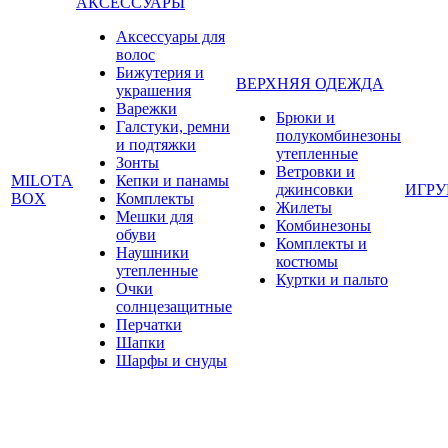
АКСЕССУАРЫ
Аксессуары для
волос
Бижутерия и
ВЕРХНЯЯ ОДЕЖДА
украшения
Варежки
Брюки и
Галстуки, ремни
полукомбинезоны
и подтяжки
утепленные
Зонты
Ветровки и
MILOTA
Кепки и панамы
джинсовки
ИГР
BOX
Комплекты
Жилеты
Мешки для
Комбинезоны
обуви
Комплекты и
Наушники
костюмы
утепленные
Куртки и пальто
Очки
солнцезащитные
Перчатки
Шапки
Шарфы и снуды