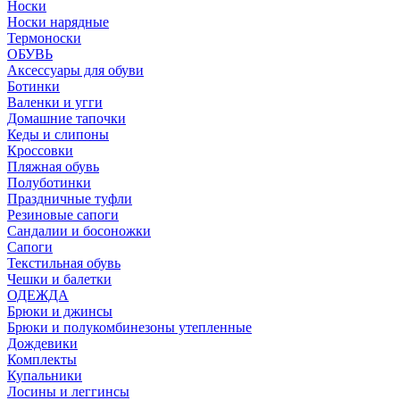
Носки
Носки нарядные
Термоноски
ОБУВЬ
Аксессуары для обуви
Ботинки
Валенки и угги
Домашние тапочки
Кеды и слипоны
Кроссовки
Пляжная обувь
Полуботинки
Праздничные туфли
Резиновые сапоги
Сандалии и босоножки
Сапоги
Текстильная обувь
Чешки и балетки
ОДЕЖДА
Брюки и джинсы
Брюки и полукомбинезоны утепленные
Дождевики
Комплекты
Купальники
Лосины и леггинсы