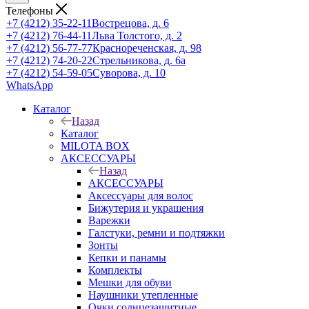
Телефоны
+7 (4212) 35-22-11
Вострецова, д. 6
+7 (4212) 76-44-11
Льва Толстого, д. 2
+7 (4212) 56-77-77
Краснореченская, д. 98
+7 (4212) 74-20-22
Стрельникова, д. 6а
+7 (4212) 54-59-05
Суворова, д. 10
WhatsApp
Каталог
Назад
Каталог
MILOTA BOX
АКСЕССУАРЫ
Назад
АКСЕССУАРЫ
Аксессуары для волос
Бижутерия и украшения
Варежки
Галстуки, ремни и подтяжки
Зонты
Кепки и панамы
Комплекты
Мешки для обуви
Наушники утепленные
Очки солнцезащитные