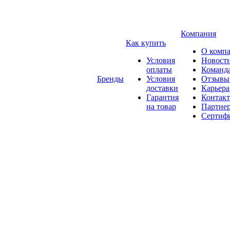
Компания
Как купить
О комп
Условия
Новост
оплаты
Команд
Бренды
Условия
Отзывы
доставки
Карьера
Гарантия
Контак
на товар
Партне
Сертиф