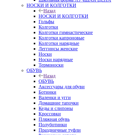
НОСКИ И КОЛГОТКИ
Назад
НОСКИ И КОЛГОТКИ
Гольфы
Колготки
Колготки гимнастические
Колготки капроновые
Колготки нарядные
Леггинсы женские
Носки
Носки нарядные
Термоноски
ОБУВЬ
Назад
ОБУВЬ
Аксессуары для обуви
Ботинки
Валенки и угги
Домашние тапочки
Кеды и слипоны
Кроссовки
Пляжная обувь
Полуботинки
Праздничные туфли