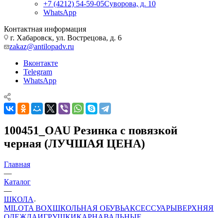
+7 (4212) 54-59-05
Суворова, д. 10
WhatsApp
Контактная информация
г. Хабаровск, ул. Вострецова, д. 6
zakaz@antilopadv.ru
Вконтакте
Telegram
WhatsApp
100451_OAU Резинка с повязкой
черная (ЛУЧШАЯ ЦЕНА)
Главная
—
Каталог
—
ШКОЛА
MILOTA BOX
ШКОЛЬНАЯ ОБУВЬ
АКСЕССУАРЫ
ВЕРХНЯЯ
ОДЕЖДА
ИГРУШКИ
КАРНАВАЛЬНЫЕ