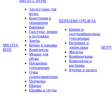
АКСЕССУАРЫ
Аксессуары для
волос
Бижутерия и
ВЕРХНЯЯ ОДЕЖДА
украшения
Варежки
Брюки и
Галстуки, ремни
полукомбинезоны
и подтяжки
утепленные
Зонты
Ветровки и
MILOTA
Кепки и панамы
джинсовки
ИГР
BOX
Комплекты
Жилеты
Мешки для
Комбинезоны
обуви
Комплекты и
Наушники
костюмы
утепленные
Куртки и пальто
Очки
солнцезащитные
Перчатки
Шапки
Шарфы и снуды