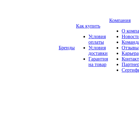
Компания
Как купить
О комп
Условия
Новост
оплаты
Команд
Бренды
Условия
Отзывы
доставки
Карьера
Гарантия
Контак
на товар
Партне
Сертиф