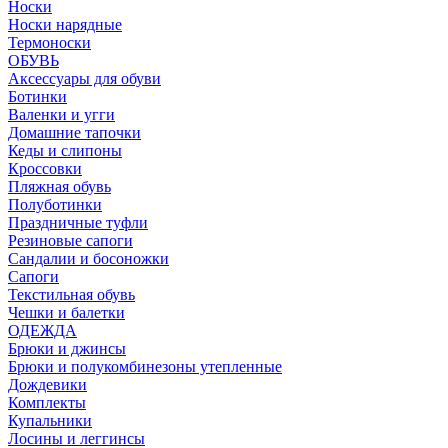
Носки
Носки нарядные
Термоноски
ОБУВЬ
Аксессуары для обуви
Ботинки
Валенки и угги
Домашние тапочки
Кеды и слипоны
Кроссовки
Пляжная обувь
Полуботинки
Праздничные туфли
Резиновые сапоги
Сандалии и босоножки
Сапоги
Текстильная обувь
Чешки и балетки
ОДЕЖДА
Брюки и джинсы
Брюки и полукомбинезоны утепленные
Дождевики
Комплекты
Купальники
Лосины и леггинсы