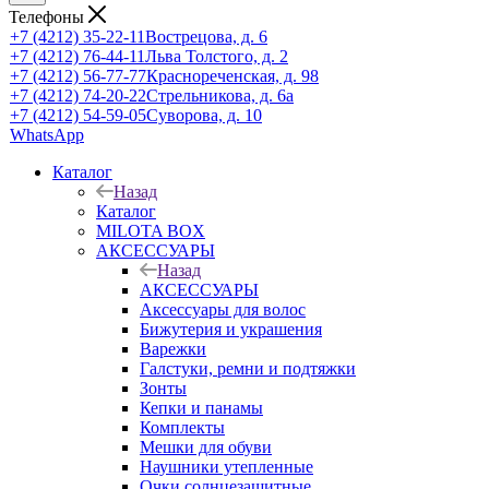
Телефоны
+7 (4212) 35-22-11
Вострецова, д. 6
+7 (4212) 76-44-11
Льва Толстого, д. 2
+7 (4212) 56-77-77
Краснореченская, д. 98
+7 (4212) 74-20-22
Стрельникова, д. 6а
+7 (4212) 54-59-05
Суворова, д. 10
WhatsApp
Каталог
Назад
Каталог
MILOTA BOX
АКСЕССУАРЫ
Назад
АКСЕССУАРЫ
Аксессуары для волос
Бижутерия и украшения
Варежки
Галстуки, ремни и подтяжки
Зонты
Кепки и панамы
Комплекты
Мешки для обуви
Наушники утепленные
Очки солнцезащитные