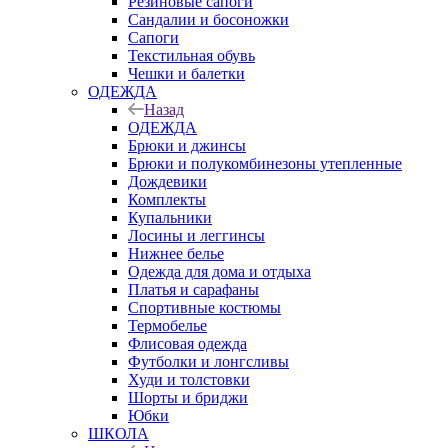
Резиновые сапоги
Сандалии и босоножки
Сапоги
Текстильная обувь
Чешки и балетки
ОДЕЖДА
Назад
ОДЕЖДА
Брюки и джинсы
Брюки и полукомбинезоны утепленные
Дождевики
Комплекты
Купальники
Лосины и леггинсы
Нижнее белье
Одежда для дома и отдыха
Платья и сарафаны
Спортивные костюмы
Термобелье
Флисовая одежда
Футболки и лонгсливы
Худи и толстовки
Шорты и бриджи
Юбки
ШКОЛА