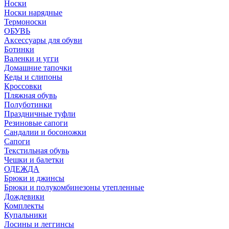
Носки
Носки нарядные
Термоноски
ОБУВЬ
Аксессуары для обуви
Ботинки
Валенки и угги
Домашние тапочки
Кеды и слипоны
Кроссовки
Пляжная обувь
Полуботинки
Праздничные туфли
Резиновые сапоги
Сандалии и босоножки
Сапоги
Текстильная обувь
Чешки и балетки
ОДЕЖДА
Брюки и джинсы
Брюки и полукомбинезоны утепленные
Дождевики
Комплекты
Купальники
Лосины и леггинсы