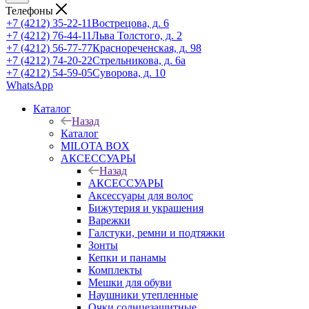
Телефоны
+7 (4212) 35-22-11
Вострецова, д. 6
+7 (4212) 76-44-11
Льва Толстого, д. 2
+7 (4212) 56-77-77
Краснореченская, д. 98
+7 (4212) 74-20-22
Стрельникова, д. 6а
+7 (4212) 54-59-05
Суворова, д. 10
WhatsApp
Каталог
Назад
Каталог
MILOTA BOX
АКСЕССУАРЫ
Назад
АКСЕССУАРЫ
Аксессуары для волос
Бижутерия и украшения
Варежки
Галстуки, ремни и подтяжки
Зонты
Кепки и панамы
Комплекты
Мешки для обуви
Наушники утепленные
Очки солнцезащитные