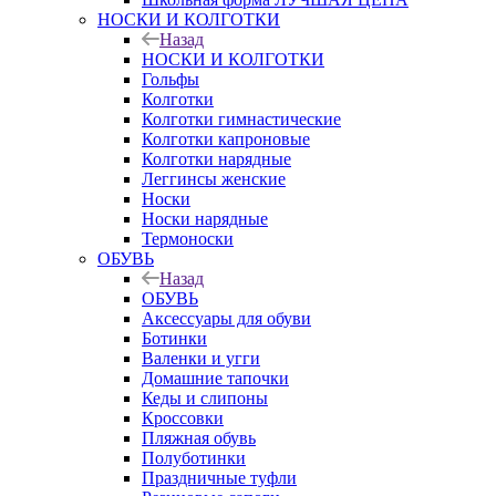
НОСКИ И КОЛГОТКИ
Назад
НОСКИ И КОЛГОТКИ
Гольфы
Колготки
Колготки гимнастические
Колготки капроновые
Колготки нарядные
Леггинсы женские
Носки
Носки нарядные
Термоноски
ОБУВЬ
Назад
ОБУВЬ
Аксессуары для обуви
Ботинки
Валенки и угги
Домашние тапочки
Кеды и слипоны
Кроссовки
Пляжная обувь
Полуботинки
Праздничные туфли