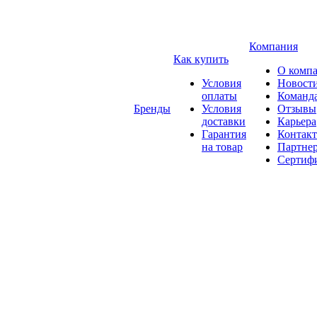
Компания
Как купить
О комп
Условия
Новост
оплаты
Команд
Бренды
Условия
Отзывы
доставки
Карьера
Гарантия
Контак
на товар
Партне
Сертиф