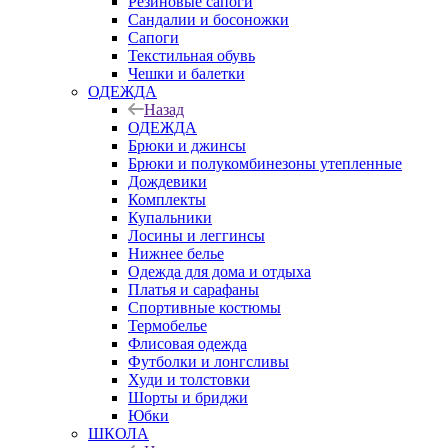
Резиновые сапоги
Сандалии и босоножки
Сапоги
Текстильная обувь
Чешки и балетки
ОДЕЖДА
Назад
ОДЕЖДА
Брюки и джинсы
Брюки и полукомбинезоны утепленные
Дождевики
Комплекты
Купальники
Лосины и леггинсы
Нижнее белье
Одежда для дома и отдыха
Платья и сарафаны
Спортивные костюмы
Термобелье
Флисовая одежда
Футболки и лонгсливы
Худи и толстовки
Шорты и бриджи
Юбки
ШКОЛА