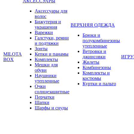
АКСЕССУАРЫ
Аксессуары для
волос
Бижутерия и
ВЕРХНЯЯ ОДЕЖДА
украшения
Варежки
Брюки и
Галстуки, ремни
полукомбинезоны
и подтяжки
утепленные
Зонты
Ветровки и
MILOTA
Кепки и панамы
джинсовки
ИГР
BOX
Комплекты
Жилеты
Мешки для
Комбинезоны
обуви
Комплекты и
Наушники
костюмы
утепленные
Куртки и пальто
Очки
солнцезащитные
Перчатки
Шапки
Шарфы и снуды