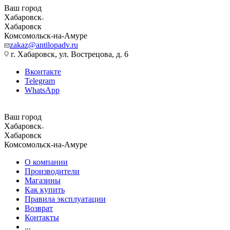
Ваш город
Хабаровск
Хабаровск
Комсомольск-на-Амуре
zakaz@antilopadv.ru
г. Хабаровск, ул. Вострецова, д. 6
Вконтакте
Telegram
WhatsApp
Ваш город
Хабаровск
Хабаровск
Комсомольск-на-Амуре
О компании
Производители
Магазины
Как купить
Правила эксплуатации
Возврат
Контакты
...