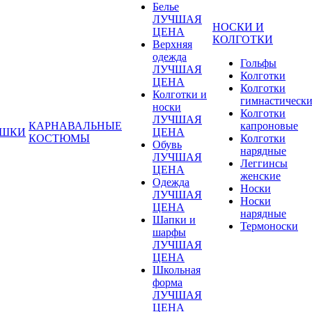
Белье
ЛУЧШАЯ
НОСКИ И
ЦЕНА
КОЛГОТКИ
Верхняя
одежда
Гольфы
ЛУЧШАЯ
Колготки
ЦЕНА
Колготки
Колготки и
гимнастическ
носки
Колготки
ЛУЧШАЯ
КАРНАВАЛЬНЫЕ
капроновые
УШКИ
ЦЕНА
КОСТЮМЫ
Колготки
Обувь
нарядные
ЛУЧШАЯ
Леггинсы
ЦЕНА
женские
Одежда
Носки
ЛУЧШАЯ
Носки
ЦЕНА
нарядные
Шапки и
Термоноски
шарфы
ЛУЧШАЯ
ЦЕНА
Школьная
форма
ЛУЧШАЯ
ЦЕНА