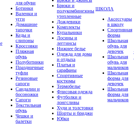
Брюки и джинсы
для обуви
Брюки и
Ботинки
ШКОЛА
полукомбинезоны
Валенки и
утепленные
угги
Аксессуары
Дождевики
Домашние
в школу
Комплекты
тапочки
Спортивная
Купальники
Кеды и
форма
Лосины и
слипоны
Школьная
ие
леггинсы
Кроссовки
обувь для
Нижнее белье
Пляжная
девочек
Одежда для дома
обувь
Школьная
и отдыха
Полуботинки
обувь для
Платья и
Праздничные
мальчиков
сарафаны
туфли
Школьная
Спортивные
Резиновые
форма для
костюмы
сапоги
девочек
Термобелье
Сандалии и
Школьная
Флисовая одежда
босоножки
форма для
Футболки и
Сапоги
мальчиков
лонгсливы
Текстильная
Худи и толстовки
обувь
Шорты и бриджи
Чешки и
Юбки
балетки