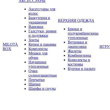
АКСЕССУАРЫ
Аксессуары для
волос
Бижутерия и
ВЕРХНЯЯ ОДЕЖДА
украшения
Варежки
Брюки и
Галстуки, ремни
полукомбинезоны
и подтяжки
утепленные
Зонты
Ветровки и
MILOTA
Кепки и панамы
джинсовки
ИГР
BOX
Комплекты
Жилеты
Мешки для
Комбинезоны
обуви
Комплекты и
Наушники
костюмы
утепленные
Куртки и пальто
Очки
солнцезащитные
Перчатки
Шапки
Шарфы и снуды