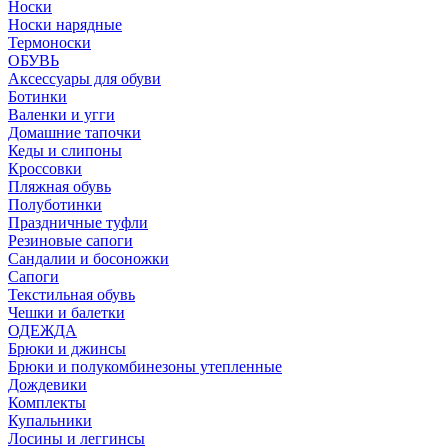
Носки
Носки нарядные
Термоноски
ОБУВЬ
Аксессуары для обуви
Ботинки
Валенки и угги
Домашние тапочки
Кеды и слипоны
Кроссовки
Пляжная обувь
Полуботинки
Праздничные туфли
Резиновые сапоги
Сандалии и босоножки
Сапоги
Текстильная обувь
Чешки и балетки
ОДЕЖДА
Брюки и джинсы
Брюки и полукомбинезоны утепленные
Дождевики
Комплекты
Купальники
Лосины и леггинсы