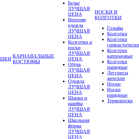
Белье
ЛУЧШАЯ
НОСКИ И
ЦЕНА
КОЛГОТКИ
Верхняя
одежда
Гольфы
ЛУЧШАЯ
Колготки
ЦЕНА
Колготки
Колготки и
гимнастическ
носки
Колготки
ЛУЧШАЯ
КАРНАВАЛЬНЫЕ
капроновые
УШКИ
ЦЕНА
КОСТЮМЫ
Колготки
Обувь
нарядные
ЛУЧШАЯ
Леггинсы
ЦЕНА
женские
Одежда
Носки
ЛУЧШАЯ
Носки
ЦЕНА
нарядные
Шапки и
Термоноски
шарфы
ЛУЧШАЯ
ЦЕНА
Школьная
форма
ЛУЧШАЯ
ЦЕНА