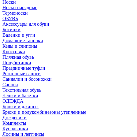
Носки
Носки нарядные
Термоноски
ОБУВЬ
Аксессуары для обуви
Ботинки
Валенки и угги
Домашние тапочки
Кеды и слипоны
Кроссовки
Пляжная обувь
Полуботинки
Праздничные туфли
Резиновые сапоги
Сандалии и босоножки
Сапоги
Текстильная обувь
Чешки и балетки
ОДЕЖДА
Брюки и джинсы
Брюки и полукомбинезоны утепленные
Дождевики
Комплекты
Купальники
Лосины и леггинсы