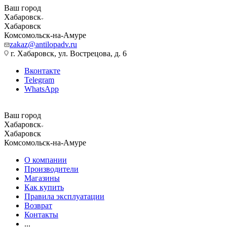
Ваш город
Хабаровск
Хабаровск
Комсомольск-на-Амуре
zakaz@antilopadv.ru
г. Хабаровск, ул. Вострецова, д. 6
Вконтакте
Telegram
WhatsApp
Ваш город
Хабаровск
Хабаровск
Комсомольск-на-Амуре
О компании
Производители
Магазины
Как купить
Правила эксплуатации
Возврат
Контакты
...