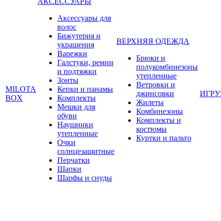
АКСЕССУАРЫ
Аксессуары для
волос
Бижутерия и
ВЕРХНЯЯ ОДЕЖДА
украшения
Варежки
Брюки и
Галстуки, ремни
полукомбинезоны
и подтяжки
утепленные
Зонты
Ветровки и
MILOTA
Кепки и панамы
джинсовки
ИГР
BOX
Комплекты
Жилеты
Мешки для
Комбинезоны
обуви
Комплекты и
Наушники
костюмы
утепленные
Куртки и пальто
Очки
солнцезащитные
Перчатки
Шапки
Шарфы и снуды