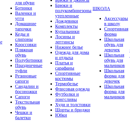
Брюки и джинсы
для обуви
Брюки и
Ботинки
ШКОЛА
полукомбинезоны
Валенки и
утепленные
угги
Аксессуары
Дождевики
Домашние
в школу
Комплекты
тапочки
Спортивная
Купальники
Кеды и
форма
Лосины и
слипоны
Школьная
ие
леггинсы
Кроссовки
обувь для
Нижнее белье
Пляжная
девочек
Одежда для дома
обувь
Школьная
и отдыха
Полуботинки
обувь для
Платья и
Праздничные
мальчиков
сарафаны
туфли
Школьная
Спортивные
Резиновые
форма для
костюмы
сапоги
девочек
Термобелье
Сандалии и
Школьная
Флисовая одежда
босоножки
форма для
Футболки и
Сапоги
мальчиков
лонгсливы
Текстильная
Худи и толстовки
обувь
Шорты и бриджи
Чешки и
Юбки
балетки