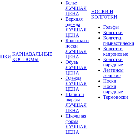
Белье
ЛУЧШАЯ
НОСКИ И
ЦЕНА
КОЛГОТКИ
Верхняя
одежда
Гольфы
ЛУЧШАЯ
Колготки
ЦЕНА
Колготки
Колготки и
гимнастическ
носки
Колготки
ЛУЧШАЯ
КАРНАВАЛЬНЫЕ
капроновые
УШКИ
ЦЕНА
КОСТЮМЫ
Колготки
Обувь
нарядные
ЛУЧШАЯ
Леггинсы
ЦЕНА
женские
Одежда
Носки
ЛУЧШАЯ
Носки
ЦЕНА
нарядные
Шапки и
Термоноски
шарфы
ЛУЧШАЯ
ЦЕНА
Школьная
форма
ЛУЧШАЯ
ЦЕНА