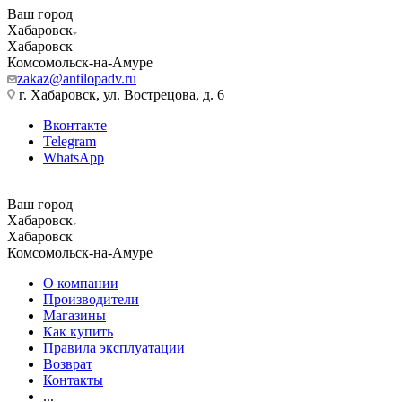
Ваш город
Хабаровск
Хабаровск
Комсомольск-на-Амуре
zakaz@antilopadv.ru
г. Хабаровск, ул. Вострецова, д. 6
Вконтакте
Telegram
WhatsApp
Ваш город
Хабаровск
Хабаровск
Комсомольск-на-Амуре
О компании
Производители
Магазины
Как купить
Правила эксплуатации
Возврат
Контакты
...