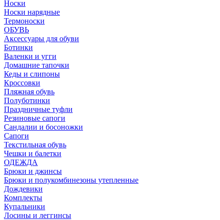
Носки
Носки нарядные
Термоноски
ОБУВЬ
Аксессуары для обуви
Ботинки
Валенки и угги
Домашние тапочки
Кеды и слипоны
Кроссовки
Пляжная обувь
Полуботинки
Праздничные туфли
Резиновые сапоги
Сандалии и босоножки
Сапоги
Текстильная обувь
Чешки и балетки
ОДЕЖДА
Брюки и джинсы
Брюки и полукомбинезоны утепленные
Дождевики
Комплекты
Купальники
Лосины и леггинсы