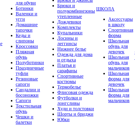
Брюки и джинсы
для обуви
Брюки и
Ботинки
ШКОЛА
полукомбинезоны
Валенки и
утепленные
угги
Аксессуары
Дождевики
Домашние
в школу
Комплекты
тапочки
Спортивная
Купальники
Кеды и
форма
Лосины и
слипоны
Школьная
ие
леггинсы
Кроссовки
обувь для
Нижнее белье
Пляжная
девочек
Одежда для дома
обувь
Школьная
и отдыха
Полуботинки
обувь для
Платья и
Праздничные
мальчиков
сарафаны
туфли
Школьная
Спортивные
Резиновые
форма для
костюмы
сапоги
девочек
Термобелье
Сандалии и
Школьная
Флисовая одежда
босоножки
форма для
Футболки и
Сапоги
мальчиков
лонгсливы
Текстильная
Худи и толстовки
обувь
Шорты и бриджи
Чешки и
Юбки
балетки