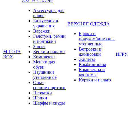
АКСЕССУАРЫ
Аксессуары для
волос
Бижутерия и
ВЕРХНЯЯ ОДЕЖДА
украшения
Варежки
Брюки и
Галстуки, ремни
полукомбинезоны
и подтяжки
утепленные
Зонты
Ветровки и
MILOTA
Кепки и панамы
джинсовки
ИГР
BOX
Комплекты
Жилеты
Мешки для
Комбинезоны
обуви
Комплекты и
Наушники
костюмы
утепленные
Куртки и пальто
Очки
солнцезащитные
Перчатки
Шапки
Шарфы и снуды