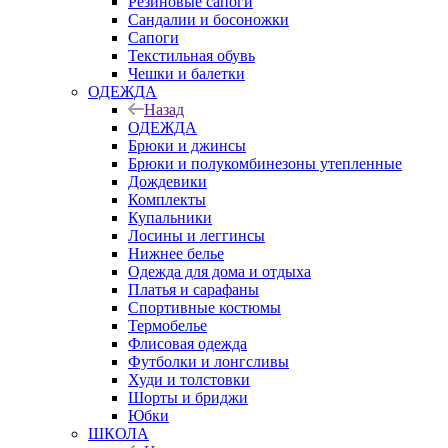
Резиновые сапоги
Сандалии и босоножки
Сапоги
Текстильная обувь
Чешки и балетки
ОДЕЖДА
Назад
ОДЕЖДА
Брюки и джинсы
Брюки и полукомбинезоны утепленные
Дождевики
Комплекты
Купальники
Лосины и леггинсы
Нижнее белье
Одежда для дома и отдыха
Платья и сарафаны
Спортивные костюмы
Термобелье
Флисовая одежда
Футболки и лонгсливы
Худи и толстовки
Шорты и бриджи
Юбки
ШКОЛА