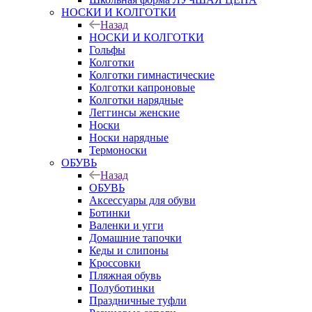
НОСКИ И КОЛГОТКИ
Назад
НОСКИ И КОЛГОТКИ
Гольфы
Колготки
Колготки гимнастические
Колготки капроновые
Колготки нарядные
Леггинсы женские
Носки
Носки нарядные
Термоноски
ОБУВЬ
Назад
ОБУВЬ
Аксессуары для обуви
Ботинки
Валенки и угги
Домашние тапочки
Кеды и слипоны
Кроссовки
Пляжная обувь
Полуботинки
Праздничные туфли