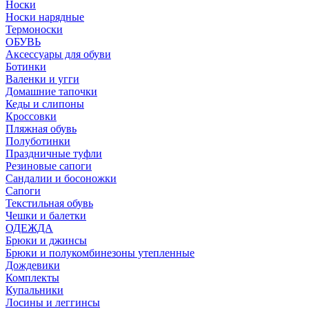
Носки
Носки нарядные
Термоноски
ОБУВЬ
Аксессуары для обуви
Ботинки
Валенки и угги
Домашние тапочки
Кеды и слипоны
Кроссовки
Пляжная обувь
Полуботинки
Праздничные туфли
Резиновые сапоги
Сандалии и босоножки
Сапоги
Текстильная обувь
Чешки и балетки
ОДЕЖДА
Брюки и джинсы
Брюки и полукомбинезоны утепленные
Дождевики
Комплекты
Купальники
Лосины и леггинсы