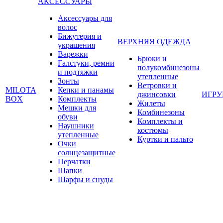
АКСЕССУАРЫ
Аксессуары для
волос
Бижутерия и
ВЕРХНЯЯ ОДЕЖДА
украшения
Варежки
Брюки и
Галстуки, ремни
полукомбинезоны
и подтяжки
утепленные
Зонты
Ветровки и
MILOTA
Кепки и панамы
джинсовки
ИГР
BOX
Комплекты
Жилеты
Мешки для
Комбинезоны
обуви
Комплекты и
Наушники
костюмы
утепленные
Куртки и пальто
Очки
солнцезащитные
Перчатки
Шапки
Шарфы и снуды