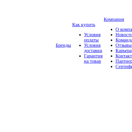
Компания
Как купить
О комп
Условия
Новост
оплаты
Команд
Бренды
Условия
Отзывы
доставки
Карьера
Гарантия
Контак
на товар
Партне
Сертиф