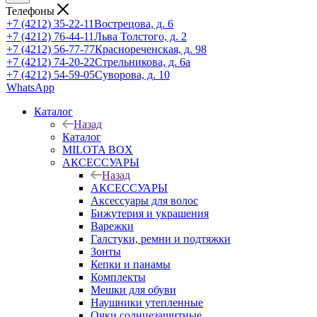
Телефоны
+7 (4212) 35-22-11
Вострецова, д. 6
+7 (4212) 76-44-11
Льва Толстого, д. 2
+7 (4212) 56-77-77
Краснореченская, д. 98
+7 (4212) 74-20-22
Стрельникова, д. 6а
+7 (4212) 54-59-05
Суворова, д. 10
WhatsApp
Каталог
Назад
Каталог
MILOTA BOX
АКСЕССУАРЫ
Назад
АКСЕССУАРЫ
Аксессуары для волос
Бижутерия и украшения
Варежки
Галстуки, ремни и подтяжки
Зонты
Кепки и панамы
Комплекты
Мешки для обуви
Наушники утепленные
Очки солнцезащитные