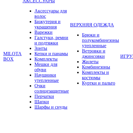
АКСЕССУАРЫ
Аксессуары для
волос
Бижутерия и
ВЕРХНЯЯ ОДЕЖДА
украшения
Варежки
Брюки и
Галстуки, ремни
полукомбинезоны
и подтяжки
утепленные
Зонты
Ветровки и
MILOTA
Кепки и панамы
джинсовки
ИГР
BOX
Комплекты
Жилеты
Мешки для
Комбинезоны
обуви
Комплекты и
Наушники
костюмы
утепленные
Куртки и пальто
Очки
солнцезащитные
Перчатки
Шапки
Шарфы и снуды