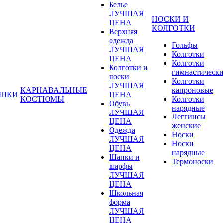
Белье
ЛУЧШАЯ
НОСКИ И
ЦЕНА
КОЛГОТКИ
Верхняя
одежда
Гольфы
ЛУЧШАЯ
Колготки
ЦЕНА
Колготки
Колготки и
гимнастическ
носки
Колготки
ЛУЧШАЯ
КАРНАВАЛЬНЫЕ
капроновые
УШКИ
ЦЕНА
КОСТЮМЫ
Колготки
Обувь
нарядные
ЛУЧШАЯ
Леггинсы
ЦЕНА
женские
Одежда
Носки
ЛУЧШАЯ
Носки
ЦЕНА
нарядные
Шапки и
Термоноски
шарфы
ЛУЧШАЯ
ЦЕНА
Школьная
форма
ЛУЧШАЯ
ЦЕНА