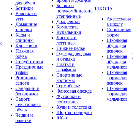
Брюки и джинсы
для обуви
Брюки и
Ботинки
ШКОЛА
полукомбинезоны
Валенки и
утепленные
угги
Аксессуары
Дождевики
Домашние
в школу
Комплекты
тапочки
Спортивная
Купальники
Кеды и
форма
Лосины и
слипоны
Школьная
ие
леггинсы
Кроссовки
обувь для
Нижнее белье
Пляжная
девочек
Одежда для дома
обувь
Школьная
и отдыха
Полуботинки
обувь для
Платья и
Праздничные
мальчиков
сарафаны
туфли
Школьная
Спортивные
Резиновые
форма для
костюмы
сапоги
девочек
Термобелье
Сандалии и
Школьная
Флисовая одежда
босоножки
форма для
Футболки и
Сапоги
мальчиков
лонгсливы
Текстильная
Худи и толстовки
обувь
Шорты и бриджи
Чешки и
Юбки
балетки