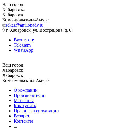
Ваш город
Хабаровск
Хабаровск
Комсомольск-на-Амуре
zakaz@antilopadv.ru
г. Хабаровск, ул. Вострецова, д. 6
Вконтакте
Telegram
WhatsApp
Ваш город
Хабаровск
Хабаровск
Комсомольск-на-Амуре
О компании
Производители
Магазины
Как купить
Правила эксплуатации
Возврат
Контакты
...