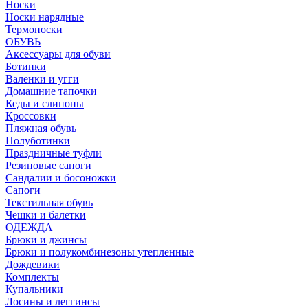
Носки
Носки нарядные
Термоноски
ОБУВЬ
Аксессуары для обуви
Ботинки
Валенки и угги
Домашние тапочки
Кеды и слипоны
Кроссовки
Пляжная обувь
Полуботинки
Праздничные туфли
Резиновые сапоги
Сандалии и босоножки
Сапоги
Текстильная обувь
Чешки и балетки
ОДЕЖДА
Брюки и джинсы
Брюки и полукомбинезоны утепленные
Дождевики
Комплекты
Купальники
Лосины и леггинсы