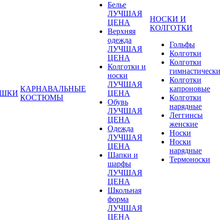
Белье
ЛУЧШАЯ
НОСКИ И
ЦЕНА
КОЛГОТКИ
Верхняя
одежда
Гольфы
ЛУЧШАЯ
Колготки
ЦЕНА
Колготки
Колготки и
гимнастическ
носки
Колготки
ЛУЧШАЯ
КАРНАВАЛЬНЫЕ
капроновые
УШКИ
ЦЕНА
КОСТЮМЫ
Колготки
Обувь
нарядные
ЛУЧШАЯ
Леггинсы
ЦЕНА
женские
Одежда
Носки
ЛУЧШАЯ
Носки
ЦЕНА
нарядные
Шапки и
Термоноски
шарфы
ЛУЧШАЯ
ЦЕНА
Школьная
форма
ЛУЧШАЯ
ЦЕНА