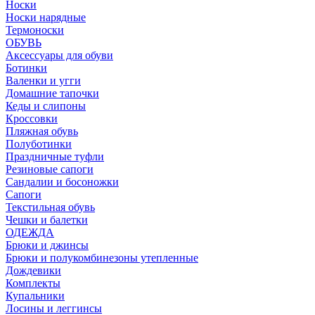
Носки
Носки нарядные
Термоноски
ОБУВЬ
Аксессуары для обуви
Ботинки
Валенки и угги
Домашние тапочки
Кеды и слипоны
Кроссовки
Пляжная обувь
Полуботинки
Праздничные туфли
Резиновые сапоги
Сандалии и босоножки
Сапоги
Текстильная обувь
Чешки и балетки
ОДЕЖДА
Брюки и джинсы
Брюки и полукомбинезоны утепленные
Дождевики
Комплекты
Купальники
Лосины и леггинсы