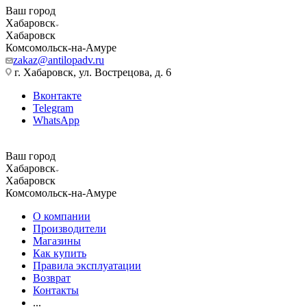
Ваш город
Хабаровск
Хабаровск
Комсомольск-на-Амуре
zakaz@antilopadv.ru
г. Хабаровск, ул. Вострецова, д. 6
Вконтакте
Telegram
WhatsApp
Ваш город
Хабаровск
Хабаровск
Комсомольск-на-Амуре
О компании
Производители
Магазины
Как купить
Правила эксплуатации
Возврат
Контакты
...