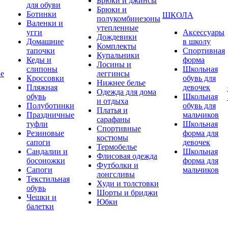
Брюки и джинсы
для обуви
Брюки и
Ботинки
ШКОЛА
полукомбинезоны
Валенки и
утепленные
угги
Аксессуары
Дождевики
Домашние
в школу
Комплекты
тапочки
Спортивная
Купальники
Кеды и
форма
Лосины и
слипоны
Школьная
ие
леггинсы
Кроссовки
обувь для
Нижнее белье
Пляжная
девочек
Одежда для дома
обувь
Школьная
и отдыха
Полуботинки
обувь для
Платья и
Праздничные
мальчиков
сарафаны
туфли
Школьная
Спортивные
Резиновые
форма для
костюмы
сапоги
девочек
Термобелье
Сандалии и
Школьная
Флисовая одежда
босоножки
форма для
Футболки и
Сапоги
мальчиков
лонгсливы
Текстильная
Худи и толстовки
обувь
Шорты и бриджи
Чешки и
Юбки
балетки