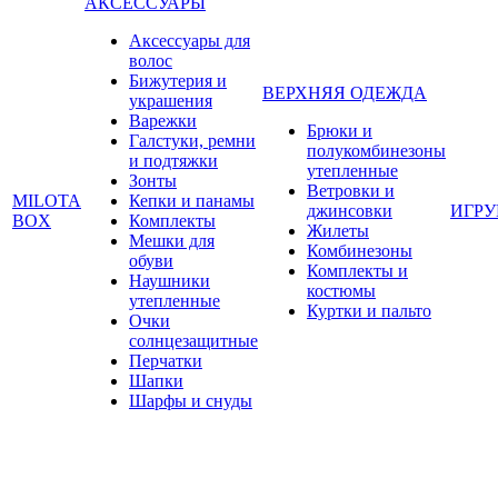
АКСЕССУАРЫ
Аксессуары для
волос
Бижутерия и
ВЕРХНЯЯ ОДЕЖДА
украшения
Варежки
Брюки и
Галстуки, ремни
полукомбинезоны
и подтяжки
утепленные
Зонты
Ветровки и
MILOTA
Кепки и панамы
джинсовки
ИГР
BOX
Комплекты
Жилеты
Мешки для
Комбинезоны
обуви
Комплекты и
Наушники
костюмы
утепленные
Куртки и пальто
Очки
солнцезащитные
Перчатки
Шапки
Шарфы и снуды