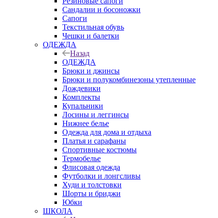
Резиновые сапоги
Сандалии и босоножки
Сапоги
Текстильная обувь
Чешки и балетки
ОДЕЖДА
Назад
ОДЕЖДА
Брюки и джинсы
Брюки и полукомбинезоны утепленные
Дождевики
Комплекты
Купальники
Лосины и леггинсы
Нижнее белье
Одежда для дома и отдыха
Платья и сарафаны
Спортивные костюмы
Термобелье
Флисовая одежда
Футболки и лонгсливы
Худи и толстовки
Шорты и бриджи
Юбки
ШКОЛА