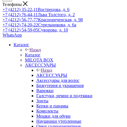
Телефоны
+7 (4212) 35-22-11
Вострецова, д. 6
+7 (4212) 76-44-11
Льва Толстого, д. 2
+7 (4212) 56-77-77
Краснореченская, д. 98
+7 (4212) 74-20-22
Стрельникова, д. 6а
+7 (4212) 54-59-05
Суворова, д. 10
WhatsApp
Каталог
Назад
Каталог
MILOTA BOX
АКСЕССУАРЫ
Назад
АКСЕССУАРЫ
Аксессуары для волос
Бижутерия и украшения
Варежки
Галстуки, ремни и подтяжки
Зонты
Кепки и панамы
Комплекты
Мешки для обуви
Наушники утепленные
Очки солнцезащитные