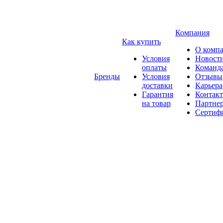
Компания
Как купить
О комп
Условия
Новост
оплаты
Команд
Бренды
Условия
Отзывы
доставки
Карьера
Гарантия
Контак
на товар
Партне
Сертиф