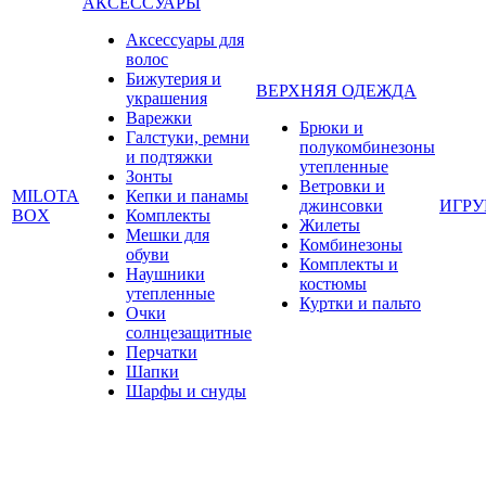
АКСЕССУАРЫ
Аксессуары для
волос
Бижутерия и
ВЕРХНЯЯ ОДЕЖДА
украшения
Варежки
Брюки и
Галстуки, ремни
полукомбинезоны
и подтяжки
утепленные
Зонты
Ветровки и
MILOTA
Кепки и панамы
джинсовки
ИГР
BOX
Комплекты
Жилеты
Мешки для
Комбинезоны
обуви
Комплекты и
Наушники
костюмы
утепленные
Куртки и пальто
Очки
солнцезащитные
Перчатки
Шапки
Шарфы и снуды