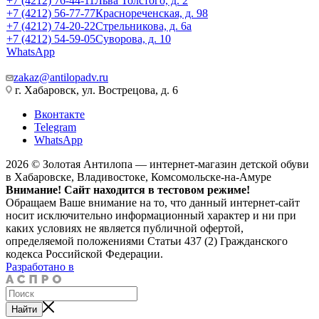
+7 (4212) 76-44-11
Льва Толстого, д. 2
+7 (4212) 56-77-77
Краснореченская, д. 98
+7 (4212) 74-20-22
Стрельникова, д. 6а
+7 (4212) 54-59-05
Суворова, д. 10
WhatsApp
zakaz@antilopadv.ru
г. Хабаровск, ул. Вострецова, д. 6
Вконтакте
Telegram
WhatsApp
2026 © Золотая Антилопа — интернет-магазин детской обуви
в Хабаровске, Владивостоке, Комсомольске-на-Амуре
Внимание! Сайт находится в тестовом режиме!
Обращаем Ваше внимание на то, что данный интернет-сайт
носит исключительно информационный характер и ни при
каких условиях не является публичной офертой,
определяемой положениями Статьи 437 (2) Гражданского
кодекса Российской Федерации.
Разработано в
Найти