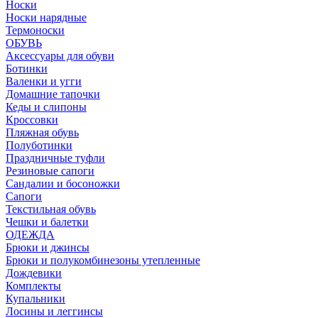
Носки
Носки нарядные
Термоноски
ОБУВЬ
Аксессуары для обуви
Ботинки
Валенки и угги
Домашние тапочки
Кеды и слипоны
Кроссовки
Пляжная обувь
Полуботинки
Праздничные туфли
Резиновые сапоги
Сандалии и босоножки
Сапоги
Текстильная обувь
Чешки и балетки
ОДЕЖДА
Брюки и джинсы
Брюки и полукомбинезоны утепленные
Дождевики
Комплекты
Купальники
Лосины и леггинсы