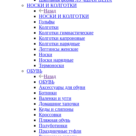
НОСКИ И КОЛГОТКИ
Назад
НОСКИ И КОЛГОТКИ
Гольфы
Колготки
Колготки гимнастические
Колготки капроновые
Колготки нарядные
Леггинсы женские
Носки
Носки нарядные
Термоноски
ОБУВЬ
Назад
ОБУВЬ
Аксессуары для обуви
Ботинки
Валенки и угги
Домашние тапочки
Кеды и слипоны
Кроссовки
Пляжная обувь
Полуботинки
Праздничные туфли