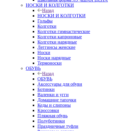
НОСКИ И КОЛГОТКИ
Назад
НОСКИ И КОЛГОТКИ
Гольфы
Колготки
Колготки гимнастические
Колготки капроновые
Колготки нарядные
Леггинсы женские
Носки
Носки нарядные
Термоноски
ОБУВЬ
Назад
ОБУВЬ
Аксессуары для обуви
Ботинки
Валенки и угги
Домашние тапочки
Кеды и слипоны
Кроссовки
Пляжная обувь
Полуботинки
Праздничные туфли