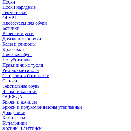
Носки
Носки нарядные
Термоноски
ОБУВЬ
Аксессуары для обуви
Ботинки
Валенки и угги
Домашние тапочки
Кеды и слипоны
Кроссовки
Пляжная обувь
Полуботинки
Праздничные туфли
Резиновые сапоги
Сандалии и босоножки
Сапоги
Текстильная обувь
Чешки и балетки
ОДЕЖДА
Брюки и джинсы
Брюки и полукомбинезоны утепленные
Дождевики
Комплекты
Купальники
Лосины и леггинсы