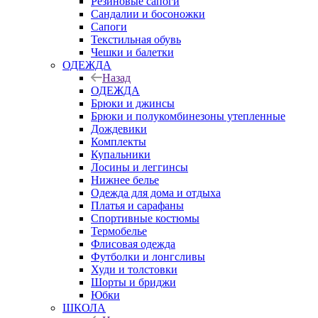
Резиновые сапоги
Сандалии и босоножки
Сапоги
Текстильная обувь
Чешки и балетки
ОДЕЖДА
Назад
ОДЕЖДА
Брюки и джинсы
Брюки и полукомбинезоны утепленные
Дождевики
Комплекты
Купальники
Лосины и леггинсы
Нижнее белье
Одежда для дома и отдыха
Платья и сарафаны
Спортивные костюмы
Термобелье
Флисовая одежда
Футболки и лонгсливы
Худи и толстовки
Шорты и бриджи
Юбки
ШКОЛА