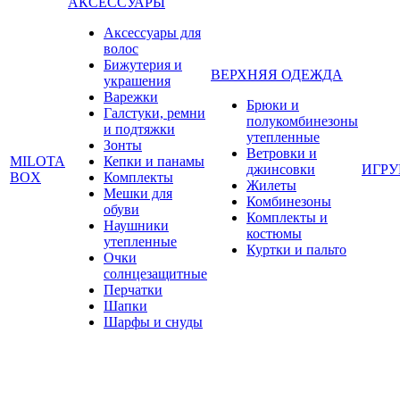
АКСЕССУАРЫ
Аксессуары для
волос
Бижутерия и
ВЕРХНЯЯ ОДЕЖДА
украшения
Варежки
Брюки и
Галстуки, ремни
полукомбинезоны
и подтяжки
утепленные
Зонты
Ветровки и
MILOTA
Кепки и панамы
джинсовки
ИГР
BOX
Комплекты
Жилеты
Мешки для
Комбинезоны
обуви
Комплекты и
Наушники
костюмы
утепленные
Куртки и пальто
Очки
солнцезащитные
Перчатки
Шапки
Шарфы и снуды