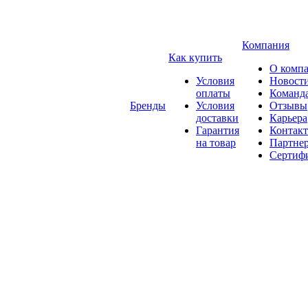
Компания
Как купить
О комп
Условия
Новост
оплаты
Команд
Бренды
Условия
Отзывы
доставки
Карьера
Гарантия
Контак
на товар
Партне
Сертиф