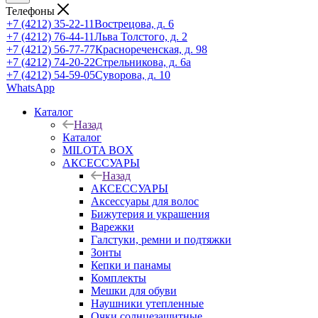
Телефоны
+7 (4212) 35-22-11
Вострецова, д. 6
+7 (4212) 76-44-11
Льва Толстого, д. 2
+7 (4212) 56-77-77
Краснореченская, д. 98
+7 (4212) 74-20-22
Стрельникова, д. 6а
+7 (4212) 54-59-05
Суворова, д. 10
WhatsApp
Каталог
Назад
Каталог
MILOTA BOX
АКСЕССУАРЫ
Назад
АКСЕССУАРЫ
Аксессуары для волос
Бижутерия и украшения
Варежки
Галстуки, ремни и подтяжки
Зонты
Кепки и панамы
Комплекты
Мешки для обуви
Наушники утепленные
Очки солнцезащитные