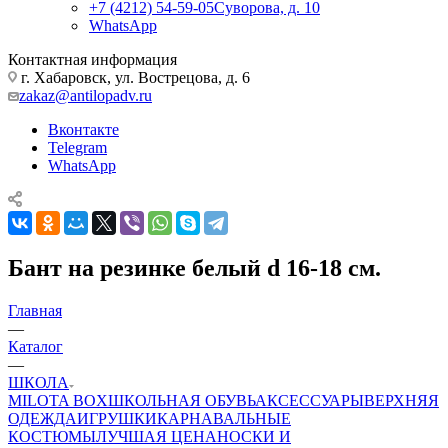
+7 (4212) 54-59-05
Суворова, д. 10
WhatsApp
Контактная информация
г. Хабаровск, ул. Вострецова, д. 6
zakaz@antilopadv.ru
Вконтакте
Telegram
WhatsApp
Бант на резинке белый d 16-18 см.
Главная
—
Каталог
—
ШКОЛА
MILOTA BOX
ШКОЛЬНАЯ ОБУВЬ
АКСЕССУАРЫ
ВЕРХНЯЯ
ОДЕЖДА
ИГРУШКИ
КАРНАВАЛЬНЫЕ
КОСТЮМЫ
ЛУЧШАЯ ЦЕНА
НОСКИ И