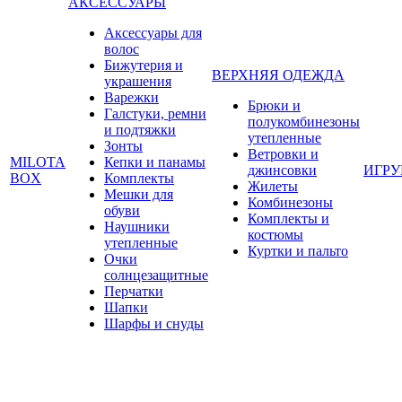
АКСЕССУАРЫ
Аксессуары для
волос
Бижутерия и
ВЕРХНЯЯ ОДЕЖДА
украшения
Варежки
Брюки и
Галстуки, ремни
полукомбинезоны
и подтяжки
утепленные
Зонты
Ветровки и
MILOTA
Кепки и панамы
джинсовки
ИГР
BOX
Комплекты
Жилеты
Мешки для
Комбинезоны
обуви
Комплекты и
Наушники
костюмы
утепленные
Куртки и пальто
Очки
солнцезащитные
Перчатки
Шапки
Шарфы и снуды