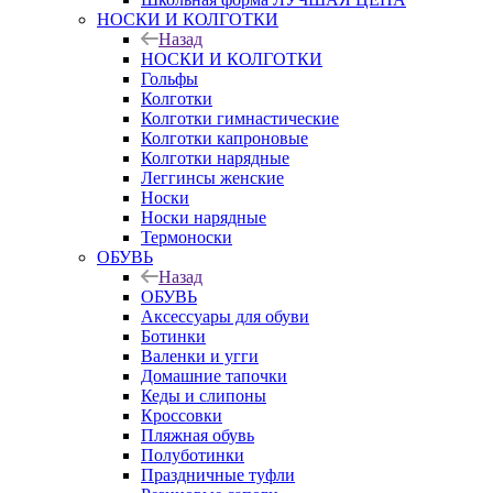
НОСКИ И КОЛГОТКИ
Назад
НОСКИ И КОЛГОТКИ
Гольфы
Колготки
Колготки гимнастические
Колготки капроновые
Колготки нарядные
Леггинсы женские
Носки
Носки нарядные
Термоноски
ОБУВЬ
Назад
ОБУВЬ
Аксессуары для обуви
Ботинки
Валенки и угги
Домашние тапочки
Кеды и слипоны
Кроссовки
Пляжная обувь
Полуботинки
Праздничные туфли