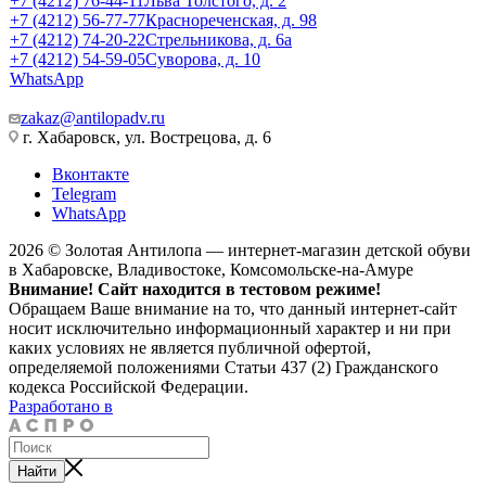
+7 (4212) 76-44-11
Льва Толстого, д. 2
+7 (4212) 56-77-77
Краснореченская, д. 98
+7 (4212) 74-20-22
Стрельникова, д. 6а
+7 (4212) 54-59-05
Суворова, д. 10
WhatsApp
zakaz@antilopadv.ru
г. Хабаровск, ул. Вострецова, д. 6
Вконтакте
Telegram
WhatsApp
2026 © Золотая Антилопа — интернет-магазин детской обуви
в Хабаровске, Владивостоке, Комсомольске-на-Амуре
Внимание! Сайт находится в тестовом режиме!
Обращаем Ваше внимание на то, что данный интернет-сайт
носит исключительно информационный характер и ни при
каких условиях не является публичной офертой,
определяемой положениями Статьи 437 (2) Гражданского
кодекса Российской Федерации.
Разработано в
Найти