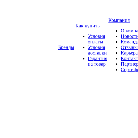
Компания
Как купить
О комп
Условия
Новост
оплаты
Команд
Бренды
Условия
Отзывы
доставки
Карьера
Гарантия
Контак
на товар
Партне
Сертиф