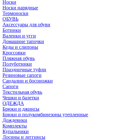
Носки
Носки нарядные
Термоноски
ОБУВЬ
Аксессуары для обуви
Ботинки
Валенки и угги
Домашние тапочки
Кеды и слипоны
Кроссовки
Пляжная обувь
Полуботинки
Праздничные туфли
Резиновые сапоги
Сандалии и босоножки
Сапоги
Текстильная обувь
Чешки и балетки
ОДЕЖДА
Брюки и джинсы
Брюки и полукомбинезоны утепленные
Дождевики
Комплекты
Купальники
Лосины и леггинсы