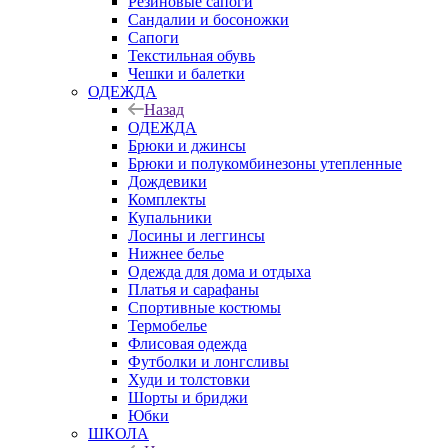
Резиновые сапоги
Сандалии и босоножки
Сапоги
Текстильная обувь
Чешки и балетки
ОДЕЖДА
Назад
ОДЕЖДА
Брюки и джинсы
Брюки и полукомбинезоны утепленные
Дождевики
Комплекты
Купальники
Лосины и леггинсы
Нижнее белье
Одежда для дома и отдыха
Платья и сарафаны
Спортивные костюмы
Термобелье
Флисовая одежда
Футболки и лонгсливы
Худи и толстовки
Шорты и бриджи
Юбки
ШКОЛА