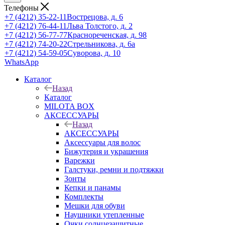
Телефоны
+7 (4212) 35-22-11
Вострецова, д. 6
+7 (4212) 76-44-11
Льва Толстого, д. 2
+7 (4212) 56-77-77
Краснореченская, д. 98
+7 (4212) 74-20-22
Стрельникова, д. 6а
+7 (4212) 54-59-05
Суворова, д. 10
WhatsApp
Каталог
Назад
Каталог
MILOTA BOX
АКСЕССУАРЫ
Назад
АКСЕССУАРЫ
Аксессуары для волос
Бижутерия и украшения
Варежки
Галстуки, ремни и подтяжки
Зонты
Кепки и панамы
Комплекты
Мешки для обуви
Наушники утепленные
Очки солнцезащитные