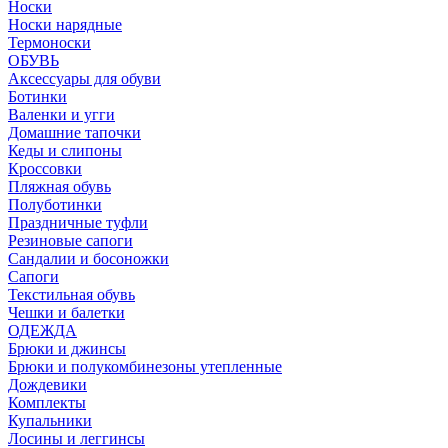
Носки
Носки нарядные
Термоноски
ОБУВЬ
Аксессуары для обуви
Ботинки
Валенки и угги
Домашние тапочки
Кеды и слипоны
Кроссовки
Пляжная обувь
Полуботинки
Праздничные туфли
Резиновые сапоги
Сандалии и босоножки
Сапоги
Текстильная обувь
Чешки и балетки
ОДЕЖДА
Брюки и джинсы
Брюки и полукомбинезоны утепленные
Дождевики
Комплекты
Купальники
Лосины и леггинсы