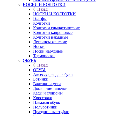
НОСКИ И КОЛГОТКИ
Назад
НОСКИ И КОЛГОТКИ
Гольфы
Колготки
Колготки гимнастические
Колготки капроновые
Колготки нарядные
Леггинсы женские
Носки
Носки нарядные
Термоноски
ОБУВЬ
Назад
ОБУВЬ
Аксессуары для обуви
Ботинки
Валенки и угги
Домашние тапочки
Кеды и слипоны
Кроссовки
Пляжная обувь
Полуботинки
Праздничные туфли