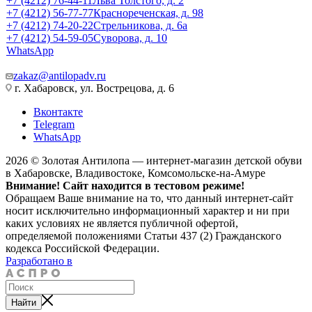
+7 (4212) 76-44-11
Льва Толстого, д. 2
+7 (4212) 56-77-77
Краснореченская, д. 98
+7 (4212) 74-20-22
Стрельникова, д. 6а
+7 (4212) 54-59-05
Суворова, д. 10
WhatsApp
zakaz@antilopadv.ru
г. Хабаровск, ул. Вострецова, д. 6
Вконтакте
Telegram
WhatsApp
2026 © Золотая Антилопа — интернет-магазин детской обуви
в Хабаровске, Владивостоке, Комсомольске-на-Амуре
Внимание! Сайт находится в тестовом режиме!
Обращаем Ваше внимание на то, что данный интернет-сайт
носит исключительно информационный характер и ни при
каких условиях не является публичной офертой,
определяемой положениями Статьи 437 (2) Гражданского
кодекса Российской Федерации.
Разработано в
Найти