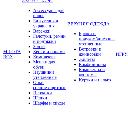
АКСЕССУАРЫ
Аксессуары для
волос
Бижутерия и
ВЕРХНЯЯ ОДЕЖДА
украшения
Варежки
Брюки и
Галстуки, ремни
полукомбинезоны
и подтяжки
утепленные
Зонты
Ветровки и
MILOTA
Кепки и панамы
джинсовки
ИГР
BOX
Комплекты
Жилеты
Мешки для
Комбинезоны
обуви
Комплекты и
Наушники
костюмы
утепленные
Куртки и пальто
Очки
солнцезащитные
Перчатки
Шапки
Шарфы и снуды