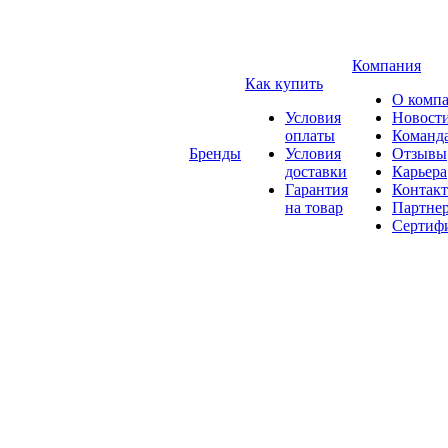
Компания
Как купить
О комп
Условия
Новост
оплаты
Команд
Бренды
Условия
Отзывы
доставки
Карьера
Гарантия
Контак
на товар
Партне
Сертиф