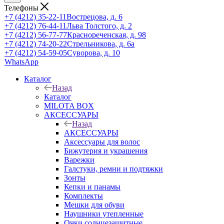
Телефоны
+7 (4212) 35-22-11
Вострецова, д. 6
+7 (4212) 76-44-11
Льва Толстого, д. 2
+7 (4212) 56-77-77
Краснореченская, д. 98
+7 (4212) 74-20-22
Стрельникова, д. 6а
+7 (4212) 54-59-05
Суворова, д. 10
WhatsApp
Каталог
Назад
Каталог
MILOTA BOX
АКСЕССУАРЫ
Назад
АКСЕССУАРЫ
Аксессуары для волос
Бижутерия и украшения
Варежки
Галстуки, ремни и подтяжки
Зонты
Кепки и панамы
Комплекты
Мешки для обуви
Наушники утепленные
Очки солнцезащитные