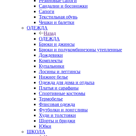
Резиновые сапоги
Сандалии и босоножки
Сапоги
Текстильная обувь
Чешки и балетки
ОДЕЖДА
Назад
ОДЕЖДА
Брюки и джинсы
Брюки и полукомбинезоны утепленные
Дождевики
Комплекты
Купальники
Лосины и леггинсы
Нижнее белье
Одежда для дома и отдыха
Платья и сарафаны
Спортивные костюмы
Термобелье
Флисовая одежда
Футболки и лонгсливы
Худи и толстовки
Шорты и бриджи
Юбки
ШКОЛА