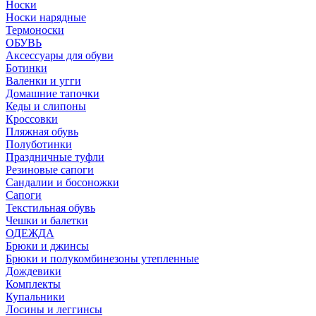
Носки
Носки нарядные
Термоноски
ОБУВЬ
Аксессуары для обуви
Ботинки
Валенки и угги
Домашние тапочки
Кеды и слипоны
Кроссовки
Пляжная обувь
Полуботинки
Праздничные туфли
Резиновые сапоги
Сандалии и босоножки
Сапоги
Текстильная обувь
Чешки и балетки
ОДЕЖДА
Брюки и джинсы
Брюки и полукомбинезоны утепленные
Дождевики
Комплекты
Купальники
Лосины и леггинсы