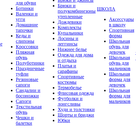
Брюки и джинсы
для обуви
Брюки и
Ботинки
ШКОЛА
полукомбинезоны
Валенки и
утепленные
угги
Аксессуары
Дождевики
Домашние
в школу
Комплекты
тапочки
Спортивная
Купальники
Кеды и
форма
Лосины и
слипоны
Школьная
ие
леггинсы
Кроссовки
обувь для
Нижнее белье
Пляжная
девочек
Одежда для дома
обувь
Школьная
и отдыха
Полуботинки
обувь для
Платья и
Праздничные
мальчиков
сарафаны
туфли
Школьная
Спортивные
Резиновые
форма для
костюмы
сапоги
девочек
Термобелье
Сандалии и
Школьная
Флисовая одежда
босоножки
форма для
Футболки и
Сапоги
мальчиков
лонгсливы
Текстильная
Худи и толстовки
обувь
Шорты и бриджи
Чешки и
Юбки
балетки