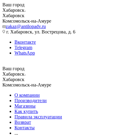
Ваш город
Хабаровск
Хабаровск
Комсомольск-на-Амуре
zakaz@antilopadv.ru
г. Хабаровск, ул. Вострецова, д. 6
Вконтакте
Telegram
WhatsApp
Ваш город
Хабаровск
Хабаровск
Комсомольск-на-Амуре
О компании
Производители
Магазины
Как купить
Правила эксплуатации
Возврат
Контакты
...