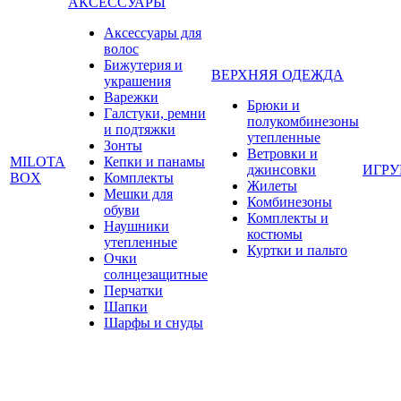
АКСЕССУАРЫ
Аксессуары для
волос
Бижутерия и
ВЕРХНЯЯ ОДЕЖДА
украшения
Варежки
Брюки и
Галстуки, ремни
полукомбинезоны
и подтяжки
утепленные
Зонты
Ветровки и
MILOTA
Кепки и панамы
джинсовки
ИГР
BOX
Комплекты
Жилеты
Мешки для
Комбинезоны
обуви
Комплекты и
Наушники
костюмы
утепленные
Куртки и пальто
Очки
солнцезащитные
Перчатки
Шапки
Шарфы и снуды