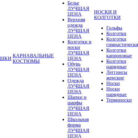
Белье
ЛУЧШАЯ
НОСКИ И
ЦЕНА
КОЛГОТКИ
Верхняя
одежда
Гольфы
ЛУЧШАЯ
Колготки
ЦЕНА
Колготки
Колготки и
гимнастическ
носки
Колготки
ЛУЧШАЯ
КАРНАВАЛЬНЫЕ
капроновые
УШКИ
ЦЕНА
КОСТЮМЫ
Колготки
Обувь
нарядные
ЛУЧШАЯ
Леггинсы
ЦЕНА
женские
Одежда
Носки
ЛУЧШАЯ
Носки
ЦЕНА
нарядные
Шапки и
Термоноски
шарфы
ЛУЧШАЯ
ЦЕНА
Школьная
форма
ЛУЧШАЯ
ЦЕНА