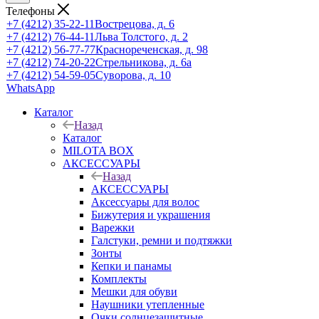
Телефоны
+7 (4212) 35-22-11
Вострецова, д. 6
+7 (4212) 76-44-11
Льва Толстого, д. 2
+7 (4212) 56-77-77
Краснореченская, д. 98
+7 (4212) 74-20-22
Стрельникова, д. 6а
+7 (4212) 54-59-05
Суворова, д. 10
WhatsApp
Каталог
Назад
Каталог
MILOTA BOX
АКСЕССУАРЫ
Назад
АКСЕССУАРЫ
Аксессуары для волос
Бижутерия и украшения
Варежки
Галстуки, ремни и подтяжки
Зонты
Кепки и панамы
Комплекты
Мешки для обуви
Наушники утепленные
Очки солнцезащитные