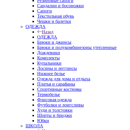
Резиновые сапоги
Сандалии и босоножки
Сапоги
Текстильная обувь
Чешки и балетки
ОДЕЖДА
Назад
ОДЕЖДА
Брюки и джинсы
Брюки и полукомбинезоны утепленные
Дождевики
Комплекты
Купальники
Лосины и леггинсы
Нижнее белье
Одежда для дома и отдыха
Платья и сарафаны
Спортивные костюмы
Термобелье
Флисовая одежда
Футболки и лонгсливы
Худи и толстовки
Шорты и бриджи
Юбки
ШКОЛА