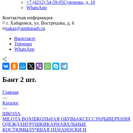
+7 (4212) 54-59-05
Суворова, д. 10
WhatsApp
Контактная информация
г. Хабаровск, ул. Вострецова, д. 6
zakaz@antilopadv.ru
Вконтакте
Telegram
WhatsApp
Бант 2 шт.
Главная
—
Каталог
—
ШКОЛА
MILOTA BOX
ШКОЛЬНАЯ ОБУВЬ
АКСЕССУАРЫ
ВЕРХНЯЯ
ОДЕЖДА
ИГРУШКИ
КАРНАВАЛЬНЫЕ
КОСТЮМЫ
ЛУЧШАЯ ЦЕНА
НОСКИ И