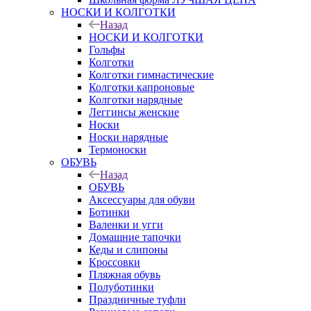
НОСКИ И КОЛГОТКИ
Назад
НОСКИ И КОЛГОТКИ
Гольфы
Колготки
Колготки гимнастические
Колготки капроновые
Колготки нарядные
Леггинсы женские
Носки
Носки нарядные
Термоноски
ОБУВЬ
Назад
ОБУВЬ
Аксессуары для обуви
Ботинки
Валенки и угги
Домашние тапочки
Кеды и слипоны
Кроссовки
Пляжная обувь
Полуботинки
Праздничные туфли