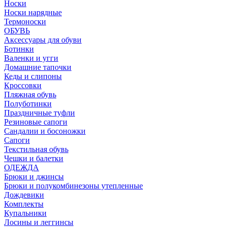
Носки
Носки нарядные
Термоноски
ОБУВЬ
Аксессуары для обуви
Ботинки
Валенки и угги
Домашние тапочки
Кеды и слипоны
Кроссовки
Пляжная обувь
Полуботинки
Праздничные туфли
Резиновые сапоги
Сандалии и босоножки
Сапоги
Текстильная обувь
Чешки и балетки
ОДЕЖДА
Брюки и джинсы
Брюки и полукомбинезоны утепленные
Дождевики
Комплекты
Купальники
Лосины и леггинсы