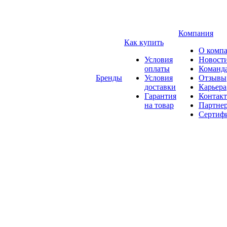
Компания
Как купить
О комп
Условия
Новост
оплаты
Команд
Бренды
Условия
Отзывы
доставки
Карьера
Гарантия
Контак
на товар
Партне
Сертиф