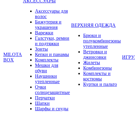
АКСЕССУАРЫ
Аксессуары для
волос
Бижутерия и
ВЕРХНЯЯ ОДЕЖДА
украшения
Варежки
Брюки и
Галстуки, ремни
полукомбинезоны
и подтяжки
утепленные
Зонты
Ветровки и
MILOTA
Кепки и панамы
джинсовки
ИГР
BOX
Комплекты
Жилеты
Мешки для
Комбинезоны
обуви
Комплекты и
Наушники
костюмы
утепленные
Куртки и пальто
Очки
солнцезащитные
Перчатки
Шапки
Шарфы и снуды