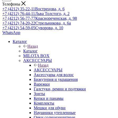
Телефоны
+7 (4212) 35-22-11
Вострецова, д. 6
+7 (4212) 76-44-11
Льва Толстого, д. 2
+7 (4212) 56-77-77
Краснореченская, д. 98
+7 (4212) 74-20-22
Стрельникова, д. 6а
+7 (4212) 54-59-05
Суворова, д. 10
WhatsApp
Каталог
Назад
Каталог
MILOTA BOX
АКСЕССУАРЫ
Назад
АКСЕССУАРЫ
Аксессуары для волос
Бижутерия и украшения
Варежки
Галстуки, ремни и подтяжки
Зонты
Кепки и панамы
Комплекты
Мешки для обуви
Наушники утепленные
Очки солнцезащитные