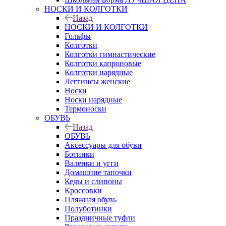
НОСКИ И КОЛГОТКИ
Назад
НОСКИ И КОЛГОТКИ
Гольфы
Колготки
Колготки гимнастические
Колготки капроновые
Колготки нарядные
Леггинсы женские
Носки
Носки нарядные
Термоноски
ОБУВЬ
Назад
ОБУВЬ
Аксессуары для обуви
Ботинки
Валенки и угги
Домашние тапочки
Кеды и слипоны
Кроссовки
Пляжная обувь
Полуботинки
Праздничные туфли