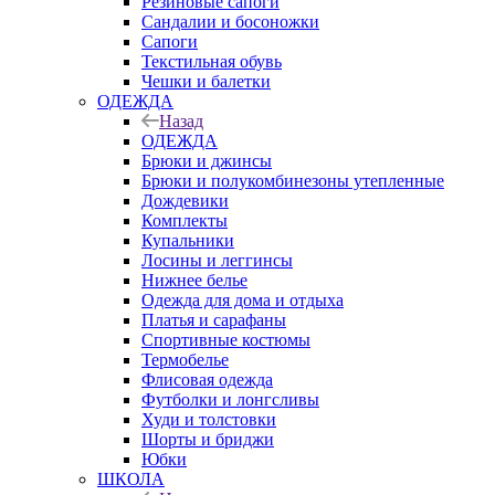
Резиновые сапоги
Сандалии и босоножки
Сапоги
Текстильная обувь
Чешки и балетки
ОДЕЖДА
Назад
ОДЕЖДА
Брюки и джинсы
Брюки и полукомбинезоны утепленные
Дождевики
Комплекты
Купальники
Лосины и леггинсы
Нижнее белье
Одежда для дома и отдыха
Платья и сарафаны
Спортивные костюмы
Термобелье
Флисовая одежда
Футболки и лонгсливы
Худи и толстовки
Шорты и бриджи
Юбки
ШКОЛА