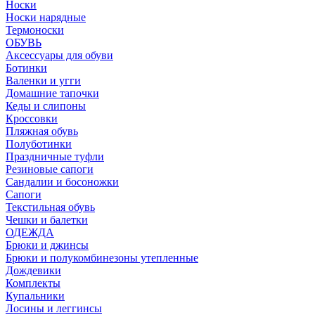
Носки
Носки нарядные
Термоноски
ОБУВЬ
Аксессуары для обуви
Ботинки
Валенки и угги
Домашние тапочки
Кеды и слипоны
Кроссовки
Пляжная обувь
Полуботинки
Праздничные туфли
Резиновые сапоги
Сандалии и босоножки
Сапоги
Текстильная обувь
Чешки и балетки
ОДЕЖДА
Брюки и джинсы
Брюки и полукомбинезоны утепленные
Дождевики
Комплекты
Купальники
Лосины и леггинсы