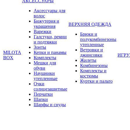
АКСЕССУАРЫ
Аксессуары для
волос
Бижутерия и
ВЕРХНЯЯ ОДЕЖДА
украшения
Варежки
Брюки и
Галстуки, ремни
полукомбинезоны
и подтяжки
утепленные
Зонты
Ветровки и
MILOTA
Кепки и панамы
джинсовки
ИГР
BOX
Комплекты
Жилеты
Мешки для
Комбинезоны
обуви
Комплекты и
Наушники
костюмы
утепленные
Куртки и пальто
Очки
солнцезащитные
Перчатки
Шапки
Шарфы и снуды