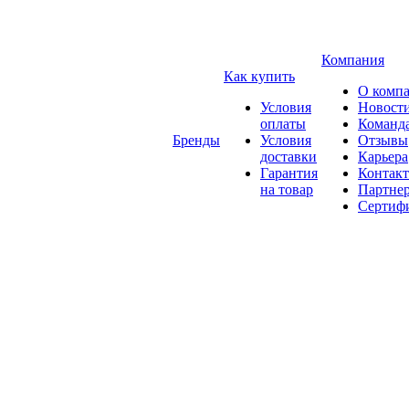
Компания
Как купить
О комп
Условия
Новост
оплаты
Команд
Бренды
Условия
Отзывы
доставки
Карьера
Гарантия
Контак
на товар
Партне
Сертиф