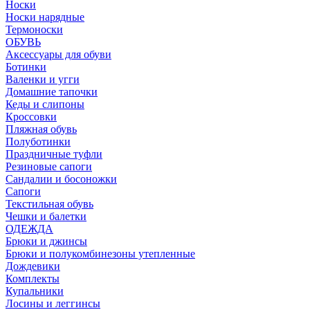
Носки
Носки нарядные
Термоноски
ОБУВЬ
Аксессуары для обуви
Ботинки
Валенки и угги
Домашние тапочки
Кеды и слипоны
Кроссовки
Пляжная обувь
Полуботинки
Праздничные туфли
Резиновые сапоги
Сандалии и босоножки
Сапоги
Текстильная обувь
Чешки и балетки
ОДЕЖДА
Брюки и джинсы
Брюки и полукомбинезоны утепленные
Дождевики
Комплекты
Купальники
Лосины и леггинсы