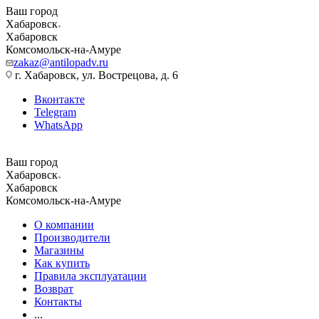
Ваш город
Хабаровск
Хабаровск
Комсомольск-на-Амуре
zakaz@antilopadv.ru
г. Хабаровск, ул. Вострецова, д. 6
Вконтакте
Telegram
WhatsApp
Ваш город
Хабаровск
Хабаровск
Комсомольск-на-Амуре
О компании
Производители
Магазины
Как купить
Правила эксплуатации
Возврат
Контакты
...