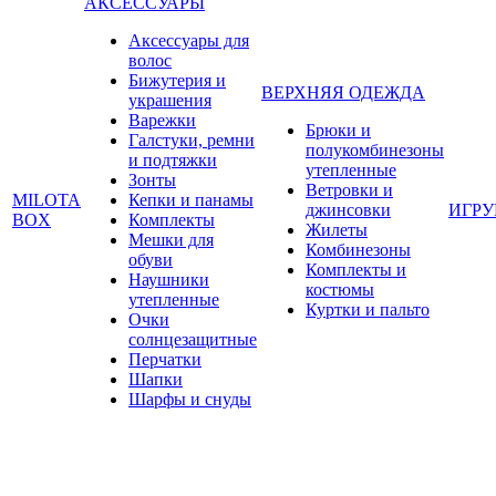
АКСЕССУАРЫ
Аксессуары для
волос
Бижутерия и
ВЕРХНЯЯ ОДЕЖДА
украшения
Варежки
Брюки и
Галстуки, ремни
полукомбинезоны
и подтяжки
утепленные
Зонты
Ветровки и
MILOTA
Кепки и панамы
джинсовки
ИГР
BOX
Комплекты
Жилеты
Мешки для
Комбинезоны
обуви
Комплекты и
Наушники
костюмы
утепленные
Куртки и пальто
Очки
солнцезащитные
Перчатки
Шапки
Шарфы и снуды