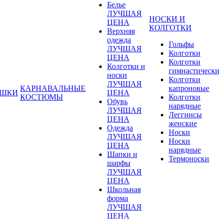
Белье
ЛУЧШАЯ
НОСКИ И
ЦЕНА
КОЛГОТКИ
Верхняя
одежда
Гольфы
ЛУЧШАЯ
Колготки
ЦЕНА
Колготки
Колготки и
гимнастическ
носки
Колготки
ЛУЧШАЯ
КАРНАВАЛЬНЫЕ
капроновые
УШКИ
ЦЕНА
КОСТЮМЫ
Колготки
Обувь
нарядные
ЛУЧШАЯ
Леггинсы
ЦЕНА
женские
Одежда
Носки
ЛУЧШАЯ
Носки
ЦЕНА
нарядные
Шапки и
Термоноски
шарфы
ЛУЧШАЯ
ЦЕНА
Школьная
форма
ЛУЧШАЯ
ЦЕНА