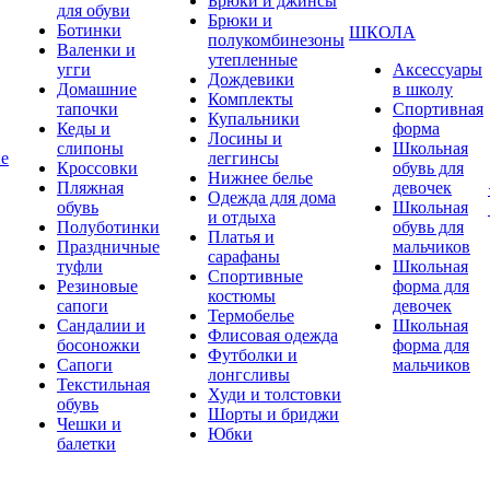
Брюки и джинсы
для обуви
Брюки и
Ботинки
ШКОЛА
полукомбинезоны
Валенки и
утепленные
угги
Аксессуары
Дождевики
Домашние
в школу
Комплекты
тапочки
Спортивная
Купальники
Кеды и
форма
Лосины и
слипоны
Школьная
ие
леггинсы
Кроссовки
обувь для
Нижнее белье
Пляжная
девочек
Одежда для дома
обувь
Школьная
и отдыха
Полуботинки
обувь для
Платья и
Праздничные
мальчиков
сарафаны
туфли
Школьная
Спортивные
Резиновые
форма для
костюмы
сапоги
девочек
Термобелье
Сандалии и
Школьная
Флисовая одежда
босоножки
форма для
Футболки и
Сапоги
мальчиков
лонгсливы
Текстильная
Худи и толстовки
обувь
Шорты и бриджи
Чешки и
Юбки
балетки