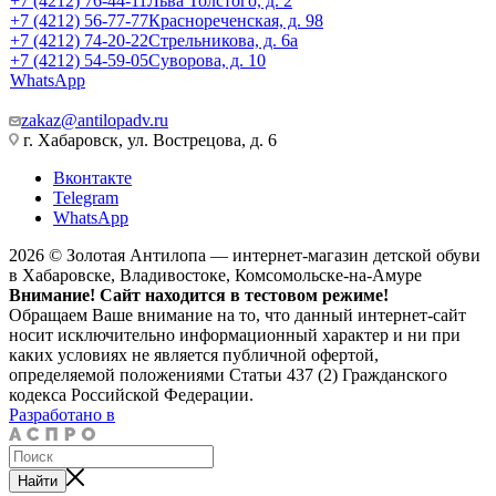
+7 (4212) 76-44-11
Льва Толстого, д. 2
+7 (4212) 56-77-77
Краснореченская, д. 98
+7 (4212) 74-20-22
Стрельникова, д. 6а
+7 (4212) 54-59-05
Суворова, д. 10
WhatsApp
zakaz@antilopadv.ru
г. Хабаровск, ул. Вострецова, д. 6
Вконтакте
Telegram
WhatsApp
2026 © Золотая Антилопа — интернет-магазин детской обуви
в Хабаровске, Владивостоке, Комсомольске-на-Амуре
Внимание! Сайт находится в тестовом режиме!
Обращаем Ваше внимание на то, что данный интернет-сайт
носит исключительно информационный характер и ни при
каких условиях не является публичной офертой,
определяемой положениями Статьи 437 (2) Гражданского
кодекса Российской Федерации.
Разработано в
Найти