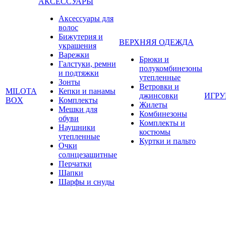
АКСЕССУАРЫ
Аксессуары для
волос
Бижутерия и
ВЕРХНЯЯ ОДЕЖДА
украшения
Варежки
Брюки и
Галстуки, ремни
полукомбинезоны
и подтяжки
утепленные
Зонты
Ветровки и
MILOTA
Кепки и панамы
джинсовки
ИГР
BOX
Комплекты
Жилеты
Мешки для
Комбинезоны
обуви
Комплекты и
Наушники
костюмы
утепленные
Куртки и пальто
Очки
солнцезащитные
Перчатки
Шапки
Шарфы и снуды