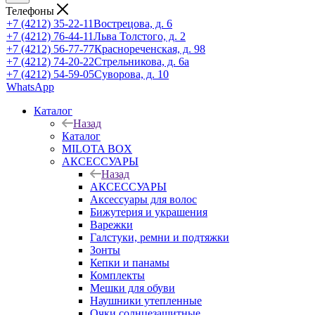
Телефоны
+7 (4212) 35-22-11
Вострецова, д. 6
+7 (4212) 76-44-11
Льва Толстого, д. 2
+7 (4212) 56-77-77
Краснореченская, д. 98
+7 (4212) 74-20-22
Стрельникова, д. 6а
+7 (4212) 54-59-05
Суворова, д. 10
WhatsApp
Каталог
Назад
Каталог
MILOTA BOX
АКСЕССУАРЫ
Назад
АКСЕССУАРЫ
Аксессуары для волос
Бижутерия и украшения
Варежки
Галстуки, ремни и подтяжки
Зонты
Кепки и панамы
Комплекты
Мешки для обуви
Наушники утепленные
Очки солнцезащитные