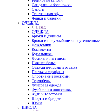
Резиновые сапоги
Сандалии и босоножки
Сапоги
Текстильная обувь
Чешки и балетки
ОДЕЖДА
Назад
ОДЕЖДА
Брюки и джинсы
Брюки и полукомбинезоны утепленные
Дождевики
Комплекты
Купальники
Лосины и леггинсы
Нижнее белье
Одежда для дома и отдыха
Платья и сарафаны
Спортивные костюмы
Термобелье
Флисовая одежда
Футболки и лонгсливы
Худи и толстовки
Шорты и бриджи
Юбки
ШКОЛА