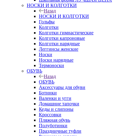
НОСКИ И КОЛГОТКИ
Назад
НОСКИ И КОЛГОТКИ
Гольфы
Колготки
Колготки гимнастические
Колготки капроновые
Колготки нарядные
Леггинсы женские
Носки
Носки нарядные
Термоноски
ОБУВЬ
Назад
ОБУВЬ
Аксессуары для обуви
Ботинки
Валенки и угги
Домашние тапочки
Кеды и слипоны
Кроссовки
Пляжная обувь
Полуботинки
Праздничные туфли