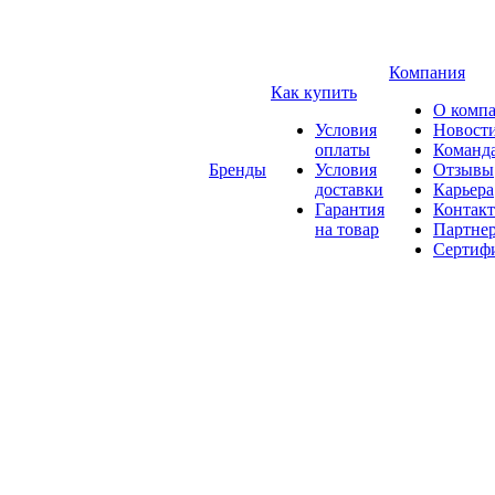
Компания
Как купить
О комп
Условия
Новост
оплаты
Команд
Бренды
Условия
Отзывы
доставки
Карьера
Гарантия
Контак
на товар
Партне
Сертиф