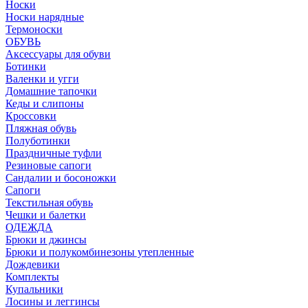
Носки
Носки нарядные
Термоноски
ОБУВЬ
Аксессуары для обуви
Ботинки
Валенки и угги
Домашние тапочки
Кеды и слипоны
Кроссовки
Пляжная обувь
Полуботинки
Праздничные туфли
Резиновые сапоги
Сандалии и босоножки
Сапоги
Текстильная обувь
Чешки и балетки
ОДЕЖДА
Брюки и джинсы
Брюки и полукомбинезоны утепленные
Дождевики
Комплекты
Купальники
Лосины и леггинсы